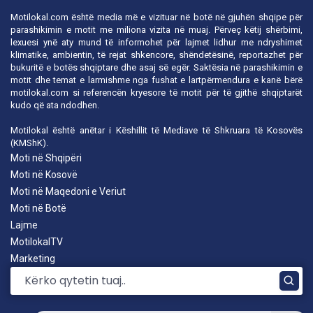
Motilokal.com është media më e vizituar në botë në gjuhën shqipe për
parashikimin e motit me miliona vizita në muaj. Përveç këtij shërbimi,
lexuesi ynë aty mund të informohet për lajmet lidhur me ndryshimet
klimatike, ambientin, të rejat shkencore, shëndetësinë, reportazhet për
bukuritë e botës shqiptare dhe asaj së egër. Saktësia në parashikimin e
motit dhe temat e larmishme nga fushat e lartpërmendura e kanë bërë
motilokal.com
si referencën kryesore të motit për të gjithë shqiptarët
kudo që ata ndodhen.
Motilokal është anëtar i
Këshillit të Mediave të Shkruara të Kosovës
(KMShK).
Moti në Shqipëri
Moti në Kosovë
Moti në Maqedoni e Veriut
Moti në Botë
Lajme
MotilokalTV
Marketing