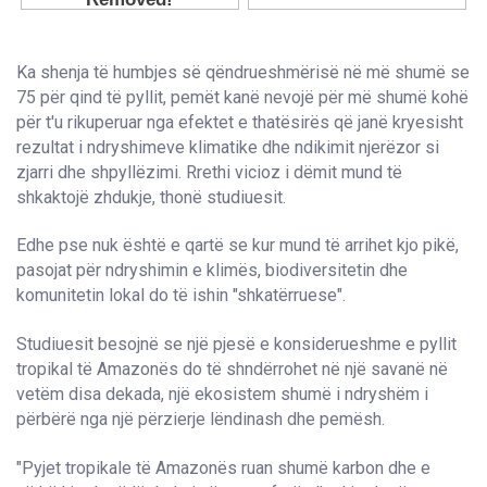
Ka shenja të humbjes së qëndrueshmërisë në më shumë se
75 për qind të pyllit, pemët kanë nevojë për më shumë kohë
për t'u rikuperuar nga efektet e thatësirës që janë kryesisht
rezultat i ndryshimeve klimatike dhe ndikimit njerëzor si
zjarri dhe shpyllëzimi. Rrethi vicioz i dëmit mund të
shkaktojë zhdukje, thonë studiuesit.
Edhe pse nuk është e qartë se kur mund të arrihet kjo pikë,
pasojat për ndryshimin e klimës, biodiversitetin dhe
komunitetin lokal do të ishin "shkatërruese".
Studiuesit besojnë se një pjesë e konsiderueshme e pyllit
tropikal të Amazonës do të shndërrohet në një savanë në
vetëm disa dekada, një ekosistem shumë i ndryshëm i
përbërë nga një përzierje lëndinash dhe pemësh.
"Pyjet tropikale të Amazonës ruan shumë karbon dhe e