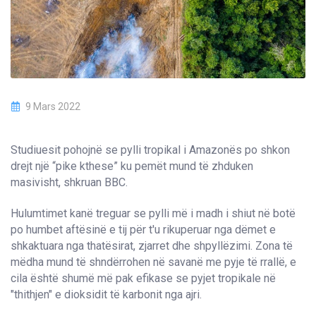
9 Mars 2022
Studiuesit pohojnë se pylli tropikal i Amazonës po shkon
drejt një “pike kthese” ku pemët mund të zhduken
masivisht, shkruan BBC.
Hulumtimet kanë treguar se pylli më i madh i shiut në botë
po humbet aftësinë e tij për t'u rikuperuar nga dëmet e
shkaktuara nga thatësirat, zjarret dhe shpyllëzimi. Zona të
mëdha mund të shndërrohen në savanë me pyje të rrallë, e
cila është shumë më pak efikase se pyjet tropikale në
"thithjen" e dioksidit të karbonit nga ajri.