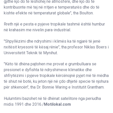
gjithë kjo do të lëshohej në atmosferë, dhe kjo do të
kontribuonte më tej në rritjen e temperaturës dhe do të
kishte efekte në temperaturat globale", tha Boulton.
Rreth një e pesta e pyjeve tropikale tashmë është humbur
në krahasim me nivelin para-industrial.
"Shpyllëzimi dhe ndryshimi i klimës ka të ngjarë të jenë
nxitësit kryesorë të kësaj rënie", tha profesor Niklas Boers i
Universitetit Teknik të Mynihut.
"Këto të dhëna pajtohen me provat e grumbulluara se
presionet e dyfishta të ndryshimeve klimatike dhe
shfrytëzimi i pyjeve tropikale kërcënojnë pyjet më të mëdha
të shiut në botë, ku jeton një në çdo dhjetë specie të njohura
për shkencën", tha Dr. Bonnie Waring e Institutit Grantham.
Hulumtimi bazohet në të dhënat satelitore nga periudha
midis 1991 dhe 2016./
Motilokal.com