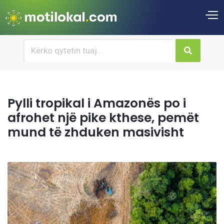
Pylli tropikal i Amazonës po i
afrohet një pike kthese, pemët
mund të zhduken masivisht