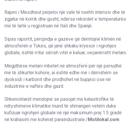
Rajoni i Mesdheut përjetoi një valë të nxehti intensiv dhe të
zgjatur në korrik dhe gusht, ndërsa rekordet e temperaturës
më të lartë u regjistruan në Itali dhe Spanjë.
Sipas raportit, përqindja e gazeve që dëmtojnë klimën në
atmosferën e Tokës, që janë shkaku kryesor i ngrohjes
globale, është rritur sërish vitin e kaluar, veçanërisht metani.
Megjithëse metani mbetet në atmosferë për një periudhë
më të shkurtër kohore, ai është edhe më i dëmshëm se
dyoksidi i karbonit dhe prodhohet në bujqësi ose në
industrinë e naftës dhe gazit.
Shkencëtarët mendojnë se pasojat më katastrofike të
ndryshimeve klimatike mund të shmangen vetëm duke
kufizuar ngrohjen globale në një maksimum prej 1.5 gradë
në krahasim me kohërat paraindustriale./
Motilokal.com