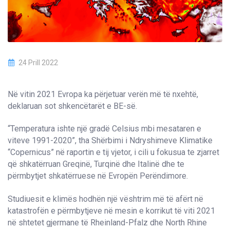
24 Prill 2022
Në vitin 2021 Evropa ka përjetuar verën më të nxehtë,
deklaruan sot shkencëtarët e BE-së.
“Temperatura ishte një gradë Celsius mbi mesataren e
viteve 1991-2020”, tha Shërbimi i Ndryshimeve Klimatike
“Copernicus” në raportin e tij vjetor, i cili u fokusua te zjarret
që shkatërruan Greqinë, Turqinë dhe Italinë dhe te
përmbytjet shkatërruese në Evropën Perëndimore.
Studiuesit e klimës hodhën një vështrim më të afërt në
katastrofën e përmbytjeve në mesin e korrikut të viti 2021
në shtetet gjermane të Rheinland-Pfalz dhe North Rhine