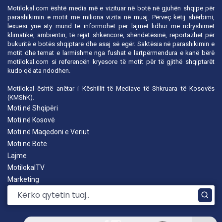
Motilokal.com është media më e vizituar në botë në gjuhën shqipe për
parashikimin e motit me miliona vizita në muaj. Përveç këtij shërbimi,
lexuesi ynë aty mund të informohet për lajmet lidhur me ndryshimet
klimatike, ambientin, të rejat shkencore, shëndetësinë, reportazhet për
bukuritë e botës shqiptare dhe asaj së egër. Saktësia në parashikimin e
motit dhe temat e larmishme nga fushat e lartpërmendura e kanë bërë
motilokal.com
si referencën kryesore të motit për të gjithë shqiptarët
kudo që ata ndodhen.
Motilokal është anëtar i
Këshillit të Mediave të Shkruara të Kosovës
(KMShK).
Moti në Shqipëri
Moti në Kosovë
Moti në Maqedoni e Veriut
Moti në Botë
Lajme
MotilokalTV
Marketing