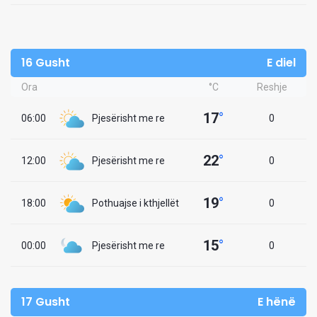
16 Gusht
E diel
Ora
°C
Reshje
17
°
06:00
Pjesërisht me re
0
22
°
12:00
Pjesërisht me re
0
19
°
18:00
Pothuajse i kthjellët
0
15
°
00:00
Pjesërisht me re
0
17 Gusht
E hënë