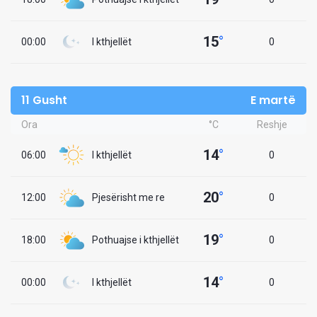
15
°
00:00
I kthjellët
0
11 Gusht
E martë
Ora
°C
Reshje
14
°
06:00
I kthjellët
0
20
°
12:00
Pjesërisht me re
0
19
°
18:00
Pothuajse i kthjellët
0
14
°
00:00
I kthjellët
0