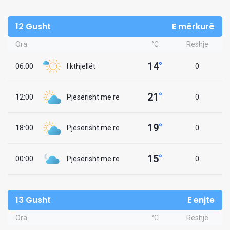
12 Gusht
E mërkurë
Ora
°C
Reshje
14
°
06:00
I kthjellët
0
21
°
12:00
Pjesërisht me re
0
19
°
18:00
Pjesërisht me re
0
15
°
00:00
Pjesërisht me re
0
13 Gusht
E enjte
Ora
°C
Reshje