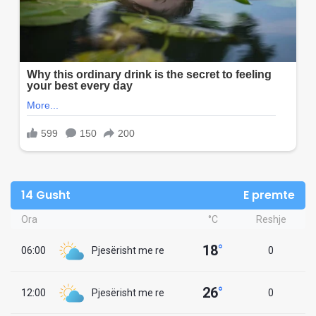
14 Gusht
E premte
Ora
°C
Reshje
18
°
06:00
Pjesërisht me re
0
26
°
12:00
Pjesërisht me re
0