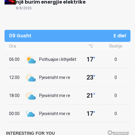
një burim energjie elektrike
8/8/2026
09 Gusht
E diel
Ora
°C
Reshje
17
°
06:00
Pothuajse i kthjellët
0
23
°
12:00
Pjesërisht me re
0
21
°
18:00
Pjesërisht me re
0
17
°
00:00
Pjesërisht me re
0