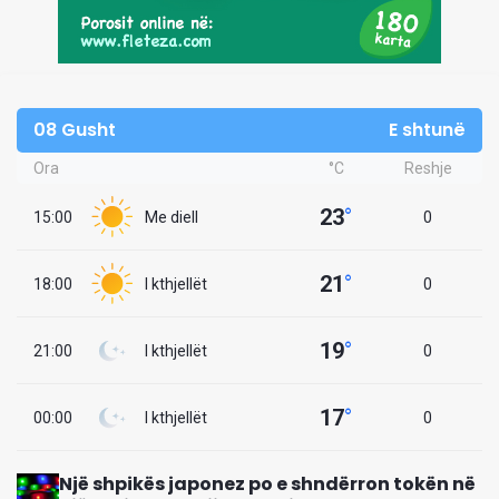
08 Gusht
E shtunë
Ora
°C
Reshje
23
°
15:00
Me diell
0
21
°
18:00
I kthjellët
0
19
°
21:00
I kthjellët
0
17
°
00:00
I kthjellët
0
Një shpikës japonez po e shndërron tokën në