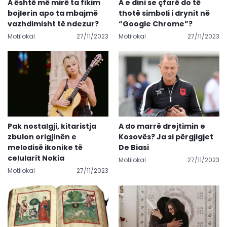
A është më mirë ta fikim
A e dini se çfarë do të
bojlerin apo ta mbajmë
thotë simboli i drynit në
vazhdimisht të ndezur?
“Google Chrome”?
Motilokal
27/11/2023
Motilokal
27/11/2023
Pak nostalgji, kitaristja
A do marrë drejtimin e
zbulon origjinën e
Kosovës? Ja si përgjigjet
melodisë ikonike të
De Biasi
celularit Nokia
Motilokal
27/11/2023
Motilokal
27/11/2023