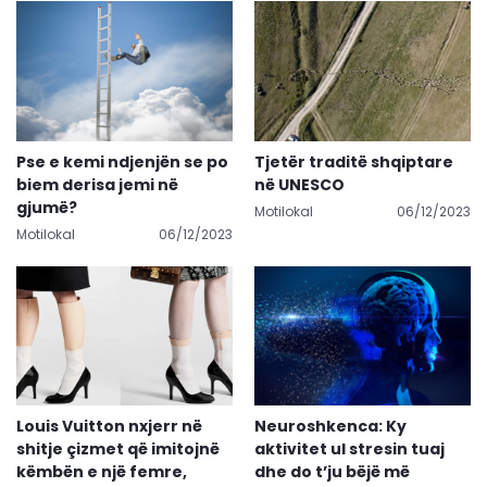
Pse e kemi ndjenjën se po
Tjetër traditë shqiptare
biem derisa jemi në
në UNESCO
gjumë?
Motilokal
06/12/2023
Motilokal
06/12/2023
Louis Vuitton nxjerr në
Neuroshkenca: Ky
shitje çizmet që imitojnë
aktivitet ul stresin tuaj
këmbën e një femre,
dhe do t’ju bëjë më