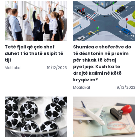
Tetë fjali që çdo shef
Shumica e shoferëve do
duhet t’ia thotë ekipit të
të dështonin në provim
tij!
për shkak të kësaj
pyetjeje: Kush ka të
Motilokal
19/12/2023
drejtë kalimi në këtë
kryqëzim?
Motilokal
19/12/2023