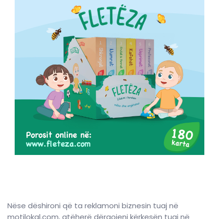
Nëse dëshironi që ta reklamoni biznesin tuaj në
motilokal.com, atëherë dërgojeni kërkesën tuaj në