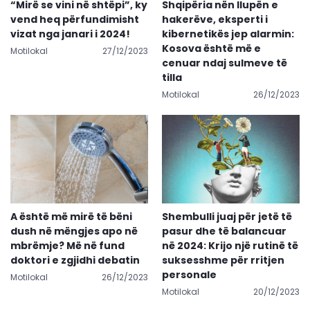
“Mirë se vini në shtëpi”, ky
Shqipëria nën llupën e
vend heq përfundimisht
hakerëve, eksperti i
vizat nga janari i 2024!
kibernetikës jep alarmin:
Kosova është më e
Motilokal
27/12/2023
cenuar ndaj sulmeve të
tilla
Motilokal
26/12/2023
A është më mirë të bëni
Shembulli juaj për jetë të
dush në mëngjes apo në
pasur dhe të balancuar
mbrëmje? Më në fund
në 2024: Krijo një rutinë të
doktori e zgjidhi debatin
suksesshme për rritjen
personale
Motilokal
26/12/2023
Motilokal
20/12/2023