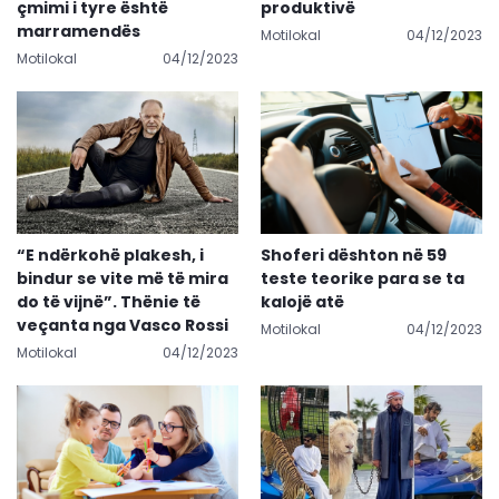
çmimi i tyre është
produktivë
marramendës
Motilokal
04/12/2023
Motilokal
04/12/2023
“E ndërkohë plakesh, i
Shoferi dështon në 59
bindur se vite më të mira
teste teorike para se ta
do të vijnë”. Thënie të
kalojë atë
veçanta nga Vasco Rossi
Motilokal
04/12/2023
Motilokal
04/12/2023