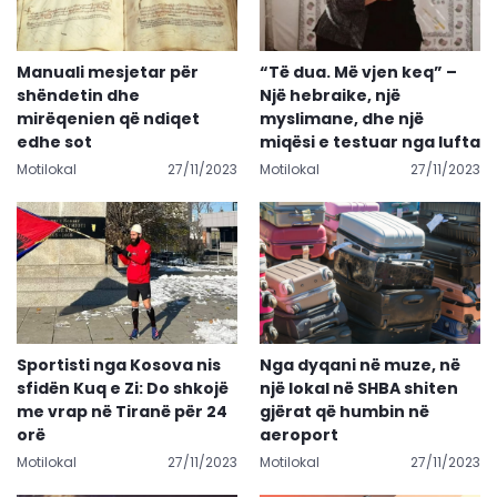
Manuali mesjetar për
“Të dua. Më vjen keq” –
shëndetin dhe
Një hebraike, një
mirëqenien që ndiqet
myslimane, dhe një
edhe sot
miqësi e testuar nga lufta
Motilokal
27/11/2023
Motilokal
27/11/2023
Sportisti nga Kosova nis
Nga dyqani në muze, në
sfidën Kuq e Zi: Do shkojë
një lokal në SHBA shiten
me vrap në Tiranë për 24
gjërat që humbin në
orë
aeroport
Motilokal
27/11/2023
Motilokal
27/11/2023