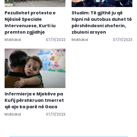
Pezullohet protesta e
Studim: Të gjithë ju që
Njësisë Speciale
hipni në autobus duhet të
Intervenuese, Kurti iu
përshëndesni shoferin,
premton zgjidhje
zbuloni arsyen
Motilokal
07/11/2023
Motilokal
07/11/2023
Infermierja e Mjekëve pa
Kufij përshkruan tmerret
që ajo ka parë në Gaza
Motilokal
07/11/2023