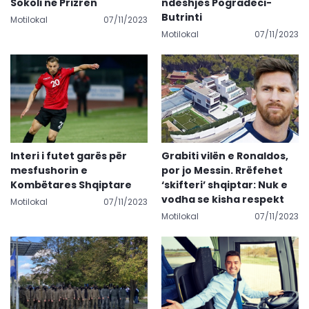
Sokoli në Prizren
ndeshjes Pogradeci-
Butrinti
Motilokal
07/11/2023
Motilokal
07/11/2023
Interi i futet garës për
Grabiti vilën e Ronaldos,
mesfushorin e
por jo Messin. Rrëfehet
Kombëtares Shqiptare
‘skifteri’ shqiptar: Nuk e
vodha se kisha respekt
Motilokal
07/11/2023
Motilokal
07/11/2023