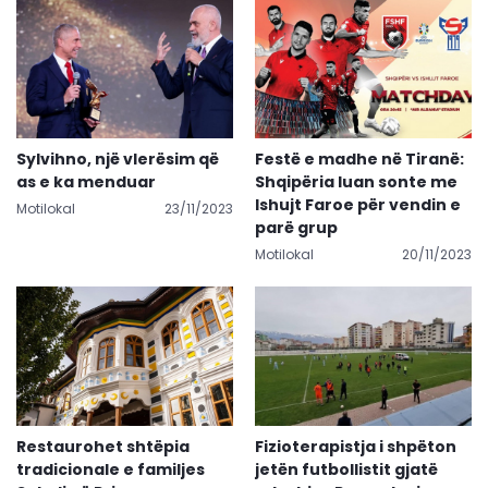
Sylvihno, një vlerësim që
Festë e madhe në Tiranë:
as e ka menduar
Shqipëria luan sonte me
Ishujt Faroe për vendin e
Motilokal
23/11/2023
parë grup
Motilokal
20/11/2023
Restaurohet shtëpia
Fizioterapistja i shpëton
tradicionale e familjes
jetën futbollistit gjatë