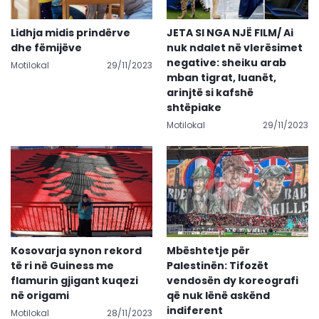
Lidhja midis prindërve
JETA SI NGA NJË FILM/ Ai
dhe fëmijëve
nuk ndalet në vlerësimet
negative: sheiku arab
Motilokal
29/11/2023
mban tigrat, luanët,
arinjtë si kafshë
shtëpiake
Motilokal
29/11/2023
Kosovarja synon rekord
Mbështetje për
të ri në Guiness me
Palestinën: Tifozët
flamurin gjigant kuqezi
vendosën dy koreografi
në origami
që nuk lënë askënd
indiferent
Motilokal
28/11/2023