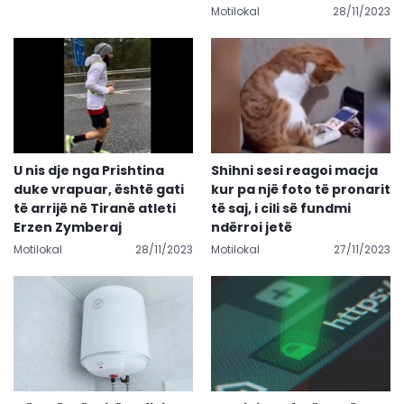
Motilokal
28/11/2023
U nis dje nga Prishtina
Shihni sesi reagoi macja
duke vrapuar, është gati
kur pa një foto të pronarit
të arrijë në Tiranë atleti
të saj, i cili së fundmi
Erzen Zymberaj
ndërroi jetë
Motilokal
28/11/2023
Motilokal
27/11/2023