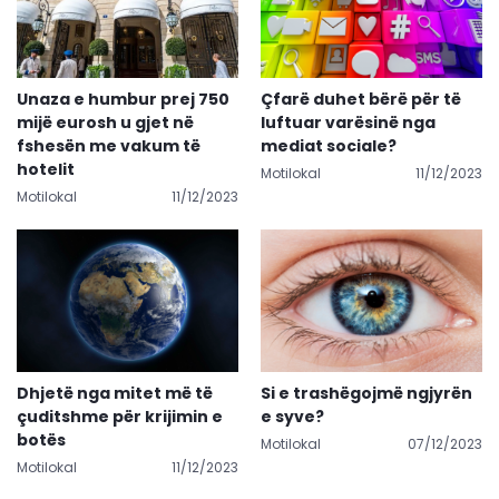
Unaza e humbur prej 750
Çfarë duhet bërë për të
mijë eurosh u gjet në
luftuar varësinë nga
fshesën me vakum të
mediat sociale?
hotelit
Motilokal
11/12/2023
Motilokal
11/12/2023
Dhjetë nga mitet më të
Si e trashëgojmë ngjyrën
çuditshme për krijimin e
e syve?
botës
Motilokal
07/12/2023
Motilokal
11/12/2023