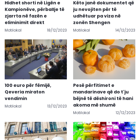
Hidhet shorti në Ligën e
Këto janë dokumentet që
Kampionëve, përballje të
ju nevojiten për të
zjarrta në fazën e
udhëtuar pa viza në
eliminimit direkt
zonën Shengen
Motilokal
18/12/2023
Motilokal
14/12/2023
100 euro për fëmijë,
Pesë përfitimet e
Qeveria miraton
mandarinave që do t'ju
vendimin
bëjnë të dëshironi të hani
akoma më shumë
Motilokal
13/12/2023
Motilokal
12/12/2023