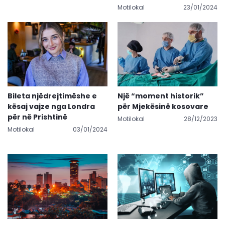
Motilokal
23/01/2024
Bileta njëdrejtimëshe e
Një “moment historik”
kësaj vajze nga Londra
për Mjekësinë kosovare
për në Prishtinë
Motilokal
28/12/2023
Motilokal
03/01/2024