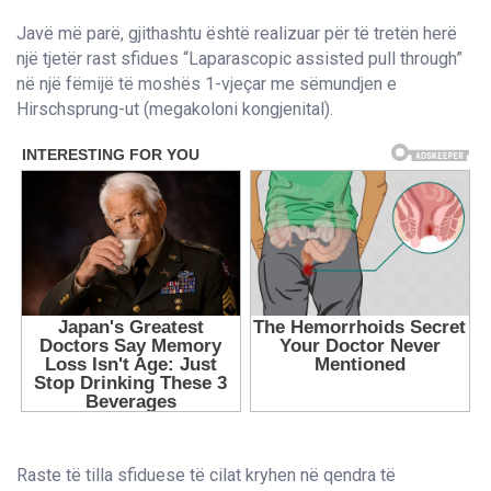
Javë më parë, gjithashtu është realizuar për të tretën herë
një tjetër rast sfidues “Laparascopic assisted pull through”
në një fëmijë të moshës 1-vjeçar me sëmundjen e
Hirschsprung-ut (megakoloni kongjenital).
Raste të tilla sfiduese të cilat kryhen në qendra të