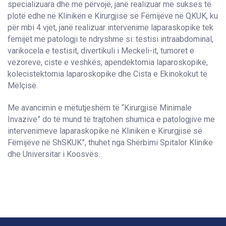
specializuara dhe me përvojë, janë realizuar me sukses të
plotë edhe në Klinikën e Kirurgjisë së Fëmijëve në QKUK, ku
për mbi 4 vjet, janë realizuar intervenime laparaskopike tek
fëmijët me patologji te ndryshme si: testisi intraabdominal,
varikocela e testisit, divertikuli i Meckeli-it, tumoret e
vezoreve, ciste e veshkës, apendektomia laparoskopike,
kolecistektomia laparoskopike dhe Cista e Ekinokokut të
Mëlçisë.
Me avancimin e mëtutjeshëm të “Kirurgjisë Minimale
Invazive” do të mund të trajtohen shumica e patologjive me
intervenimeve laparaskopike në Klinikën e Kirurgjisë së
Fëmijëve në ShSKUK”, thuhet nga Shërbimi Spitalor Klinike
dhe Universitar i Koosvës.