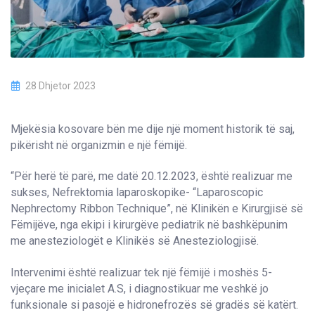
28 Dhjetor 2023
Mjekësia kosovare bën me dije një moment historik të saj,
pikërisht në organizmin e një fëmijë.
“Për herë të parë, me datë 20.12.2023, është realizuar me
sukses, Nefrektomia laparoskopike- “Laparoscopic
Nephrectomy Ribbon Technique”, në Klinikën e Kirurgjisë së
Fëmijëve, nga ekipi i kirurgëve pediatrik në bashkëpunim
me anesteziologët e Klinikës së Anesteziologjisë.
Intervenimi është realizuar tek një fëmijë i moshës 5-
vjeçare me inicialet A.S, i diagnostikuar me veshkë jo
funksionale si pasojë e hidronefrozës së gradës së katërt.