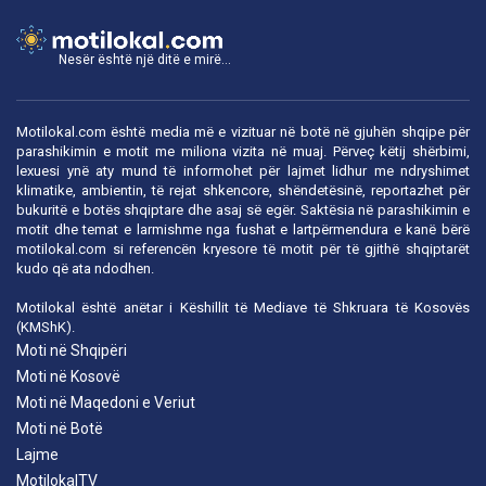
Nesër është një ditë e mirë...
Motilokal.com është media më e vizituar në botë në gjuhën shqipe për
parashikimin e motit me miliona vizita në muaj. Përveç këtij shërbimi,
lexuesi ynë aty mund të informohet për lajmet lidhur me ndryshimet
klimatike, ambientin, të rejat shkencore, shëndetësinë, reportazhet për
bukuritë e botës shqiptare dhe asaj së egër. Saktësia në parashikimin e
motit dhe temat e larmishme nga fushat e lartpërmendura e kanë bërë
motilokal.com
si referencën kryesore të motit për të gjithë shqiptarët
kudo që ata ndodhen.
Motilokal është anëtar i
Këshillit të Mediave të Shkruara të Kosovës
(KMShK).
Moti në Shqipëri
Moti në Kosovë
Moti në Maqedoni e Veriut
Moti në Botë
Lajme
MotilokalTV