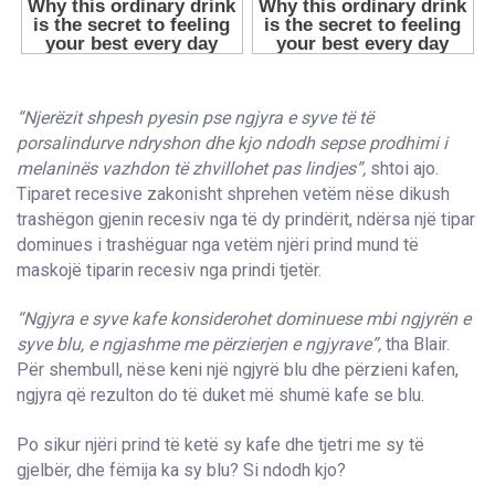
“Njerëzit shpesh pyesin pse ngjyra e syve të të
porsalindurve ndryshon dhe kjo ndodh sepse prodhimi i
melaninës vazhdon të zhvillohet pas lindjes”,
shtoi ajo.
Tiparet recesive zakonisht shprehen vetëm nëse dikush
trashëgon gjenin recesiv nga të dy prindërit, ndërsa një tipar
dominues i trashëguar nga vetëm njëri prind mund të
maskojë tiparin recesiv nga prindi tjetër.
“Ngjyra e syve kafe konsiderohet dominuese mbi ngjyrën e
syve blu, e ngjashme me përzierjen e ngjyrave”,
tha Blair.
Për shembull, nëse keni një ngjyrë blu dhe përzieni kafen,
ngjyra që rezulton do të duket më shumë kafe se blu.
Po sikur njëri prind të ketë sy kafe dhe tjetri me sy të
gjelbër, dhe fëmija ka sy blu? Si ndodh kjo?