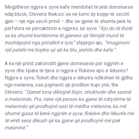
Megjithëse ngjyra e syve kafe mendohet të jetë dominuese
ndaj blusë, Stevens theksoi se ne kemi dy kopje të secilit
gjen – një nga secili prind – dhe se gjene të shumta janë të
përfshira në përcaktimin e ngjyrës së syve. “
Kjo do të thotë
se ka shumë kombinime të gjeneve që fëmijët mund të
trashëgojnë nga prindërit e tyre,”
shpjegoi ajo,
“Imagjinoni
një paletë me bojëra uji që ka blu, jeshile dhe kafe.”
A ka një prind zakonisht gjene dominuese për ngjyrën e
syve dhe tipare të tjera si ngjyra e flokëve apo e lëkurës?
Ngjyra e syve, flokët dhe ngjyra e lëkurës ndikohen të gjitha
nga melanina, ose pigmenti që prodhon trupi ynë, tha
Stevens: “
Gjenet tona diktojnë llojin, strukturën dhe sasinë
e melaninës. Pra, nëse një person ka gjene të ndryshme të
melaninës që prodhojnë sasi të mëdha melanine, ka më
shumë gjasa të kenë ngjyrën e syve, flokëve dhe lëkurës më
të errët sesa dikush që ka gjene që prodhojnë më pak
melaninë.”