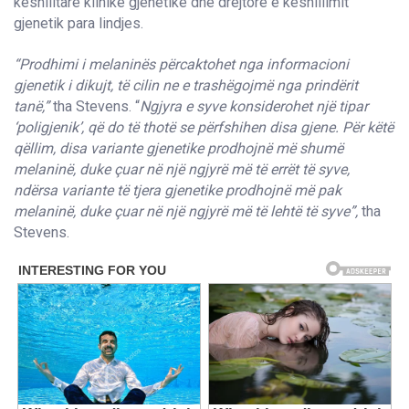
këshilltare klinike gjenetike dhe drejtore e këshillimit
gjenetik para lindjes.
“Prodhimi i melaninës përcaktohet nga informacioni
gjenetik i dikujt, të cilin ne e trashëgojmë nga prindërit
tanë,”
tha Stevens. “
Ngjyra e syve konsiderohet një tipar
‘poligjenik’, që do të thotë se përfshihen disa gjene. Për këtë
qëllim, disa variante gjenetike prodhojnë më shumë
melaninë, duke çuar në një ngjyrë më të errët të syve,
ndërsa variante të tjera gjenetike prodhojnë më pak
melaninë, duke çuar në një ngjyrë më të lehtë të syve”,
tha
Stevens.