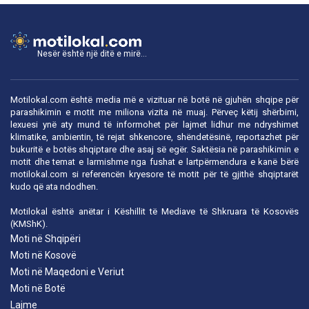
Nesër është një ditë e mirë...
Motilokal.com është media më e vizituar në botë në gjuhën shqipe për
parashikimin e motit me miliona vizita në muaj. Përveç këtij shërbimi,
lexuesi ynë aty mund të informohet për lajmet lidhur me ndryshimet
klimatike, ambientin, të rejat shkencore, shëndetësinë, reportazhet për
bukuritë e botës shqiptare dhe asaj së egër. Saktësia në parashikimin e
motit dhe temat e larmishme nga fushat e lartpërmendura e kanë bërë
motilokal.com
si referencën kryesore të motit për të gjithë shqiptarët
kudo që ata ndodhen.
Motilokal është anëtar i
Këshillit të Mediave të Shkruara të Kosovës
(KMShK).
Moti në Shqipëri
Moti në Kosovë
Moti në Maqedoni e Veriut
Moti në Botë
Lajme