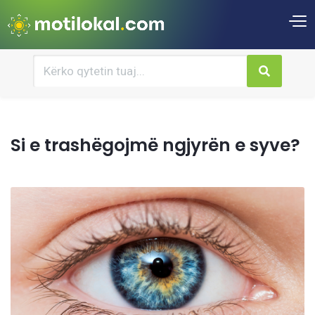
Si e trashëgojmë ngjyrën e syve?