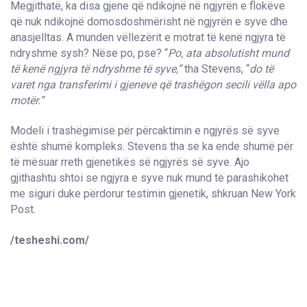
Megjithatë, ka disa gjene që ndikojnë në ngjyrën e flokëve
që nuk ndikojnë domosdoshmërisht në ngjyrën e syve dhe
anasjelltas. A munden vëllezërit e motrat të kenë ngjyra të
ndryshme sysh? Nëse po, pse? “
Po, ata absolutisht mund
të kenë ngjyra të ndryshme të syve,”
tha Stevens, “
do të
varet nga transferimi i gjeneve që trashëgon secili vëlla apo
motër.”
Modeli i trashëgimisë për përcaktimin e ngjyrës së syve
është shumë kompleks. Stevens tha se ka ende shumë për
të mësuar rreth gjenetikës së ngjyrës së syve. Ajo
gjithashtu shtoi se ngjyra e syve nuk mund të parashikohet
me siguri duke përdorur testimin gjenetik, shkruan New York
Post.
/tesheshi.com/