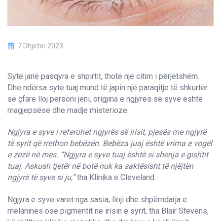
7 Dhjetor 2023
Sytë janë pasqyra e shpirtit, thotë një citim i përjetshëm.
Dhe ndërsa sytë tuaj mund të japin një paraqitje të shkurtër
se çfarë lloj personi jeni, origjina e ngjyrës së syve është
magjepsëse dhe madje misterioze.
Ngjyra e syve i referohet ngjyrës së irisit, pjesës me ngjyrë
të syrit që rrethon bebëzën. Bebëza juaj është vrima e vogël
e zezë në mes. “Ngjyra e syve tuaj është si shenja e gishtit
tuaj. Askush tjetër në botë nuk ka saktësisht të njëjtën
ngjyrë të syve si ju,”
tha Klinika e Cleveland.
Ngjyra e syve varet nga sasia, lloji dhe shpërndarja e
melaninës ose pigmentit në irisin e syrit, tha Blair Stevens,