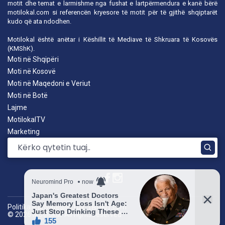
motit dhe temat e larmishme nga fushat e lartpërmendura e kanë bërë
motilokal.com
si referencën kryesore të motit për të gjithë shqiptarët
kudo që ata ndodhen.
Motilokal është anëtar i
Këshillit të Mediave të Shkruara të Kosovës
(KMShK).
Moti në Shqipëri
Moti në Kosovë
Moti në Maqedoni e Veriut
Moti në Botë
Lajme
MotilokalTV
Marketing
Politika e privatësisë
|
by: TROKIT.com
© 2026 Motilokal. All rights reserved