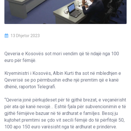
13 Dhjetor 2023
Qeveria e Kosovës sot mori vendim që të ndajë nga 100
euro për fëmijë.
Kryeministri i Kosovës, Albin Kurti tha sot në mbledhjen e
Qeverisë se po përmbushin edhe një premtim që e kanë
dhënë, raporton Telegrafi.
“Qeveria jonë përkujdeset për të gjithë brezat, e veçanërisht
për ata që kanë nevojë… Është fjala për subvencionimin e të
gjithë fëmijëve bazuar në të ardhurat e familjes. Besoj ju
kujtohet premtimi se çdo vit secili fëmijë do të përfitojë 50,
100 apo 150 euro varësisht nga të ardhurat e prindërve.