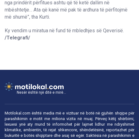
nga prindërit përfitues ashtu që të ketë dallim në
mbështetje… Ata që kanë më pak të ardhura të përfitojmë
më shumë”, tha Kurti.
Ky vendim u miratua në fund të mbledhjes së Qeverisë.
/Telegrafi/
Nesër është një ditë e mirë...
Motilokal.com është media më e vizituar në botë në gjuhën shqipe për
parashikimin e motit me miliona vizita në muaj. Përveç këtij shërbimi,
lexuesi ynë aty mund të informohet për lajmet lidhur me ndryshimet
klimatike, ambientin, të rejat shkencore, shëndetësinë, reportazhet për
bukuritë e botës shqiptare dhe asaj së egër. Saktësia në parashikimin e