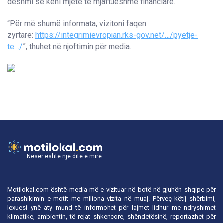
dëshmi se keni mjete të mjaftueshme financiare.
“Për më shumë informata, vizitoni faqen
zyrtare:
https://integrimievropian.rks-gov.net/…/pyetje-
te…/
”, thuhet në njoftimin për media.
Nesër është një ditë e mirë...
Motilokal.com është media më e vizituar në botë në gjuhën shqipe për
parashikimin e motit me miliona vizita në muaj. Përveç këtij shërbimi,
lexuesi ynë aty mund të informohet për lajmet lidhur me ndryshimet
klimatike, ambientin, të rejat shkencore, shëndetësinë, reportazhet për