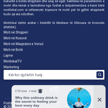
bukuritë e botës shqiptare dhe asaj së egër. Saktësia në parashikimin e
motit dhe temat e larmishme nga fushat e lartpërmendura e kanë bërë
motilokal.com
si referencën kryesore të motit për të gjithë shqiptarët
kudo që ata ndodhen.
Motilokal është anëtar i
Këshillit të Mediave të Shkruara të Kosovës
(KMShK).
Moti në Shqipëri
Moti në Kosovë
Moti në Maqedoni e Veriut
Moti në Botë
Lajme
MotilokalTV
Marketing
Politika e privatësisë
|
by: TROKIT.com
© 2026 Motilokal. All rights reserved