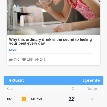
14 Gusht
E premte
Ora
°C
Reshje
22
°
06:00
Me diell
0