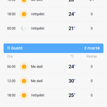
24
°
18:00
I kthjellët
0
21
°
00:00
I kthjellët
0
11 Gusht
E martë
Ora
°C
Reshje
24
°
06:00
Me diell
0
30
°
12:00
Me diell
0
25
°
18:00
I kthjellët
0