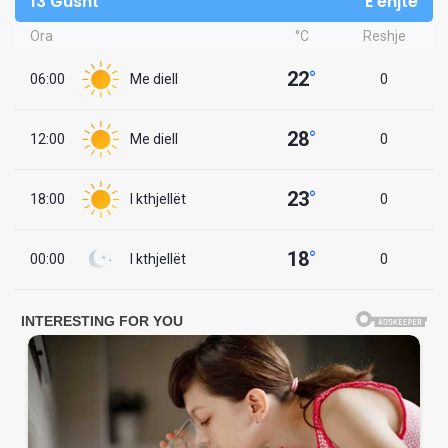
13 Gusht
E enjte
Ora
°C
Reshje
22
°
06:00
Me diell
0
28
°
12:00
Me diell
0
23
°
18:00
I kthjellët
0
18
°
00:00
I kthjellët
0