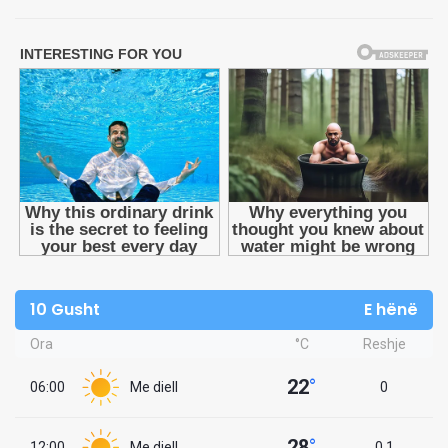
10 Gusht
E hënë
Ora
°C
Reshje
22
°
06:00
Me diell
0
28
°
12:00
Me diell
0.1