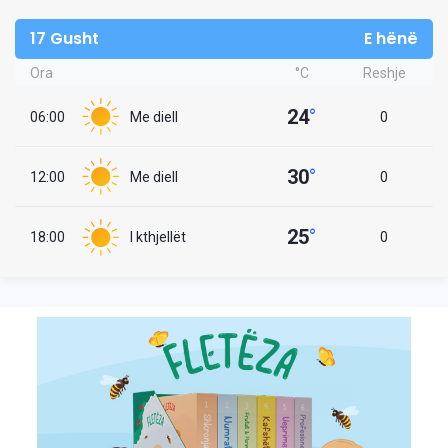
17 Gusht
E hënë
Ora
°C
Reshje
24
°
06:00
Me diell
0
30
°
12:00
Me diell
0
25
°
18:00
I kthjellët
0