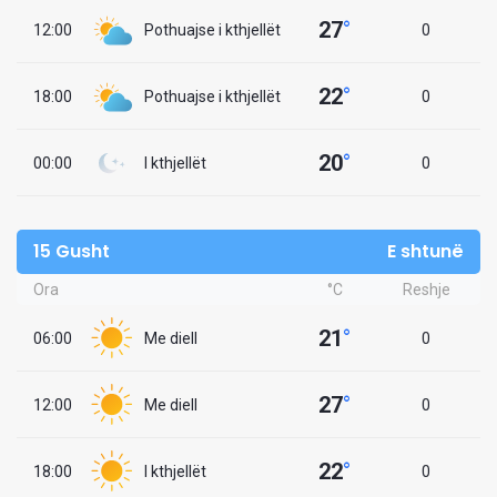
27
°
12:00
Pothuajse i kthjellët
0
22
°
18:00
Pothuajse i kthjellët
0
20
°
00:00
I kthjellët
0
15 Gusht
E shtunë
Ora
°C
Reshje
21
°
06:00
Me diell
0
27
°
12:00
Me diell
0
22
°
18:00
I kthjellët
0