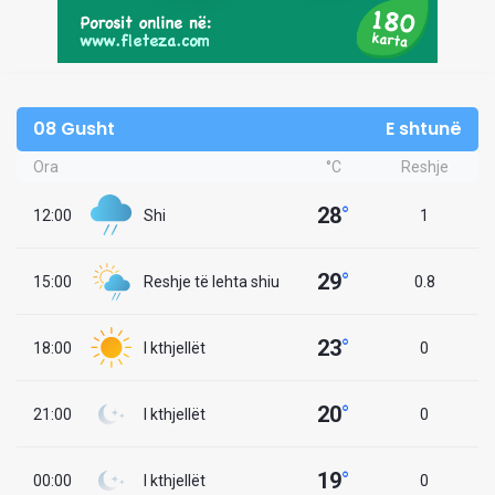
08 Gusht
E shtunë
Ora
°C
Reshje
28
°
12:00
Shi
1
29
°
15:00
Reshje të lehta shiu
0.8
23
°
18:00
I kthjellët
0
20
°
21:00
I kthjellët
0
19
°
00:00
I kthjellët
0