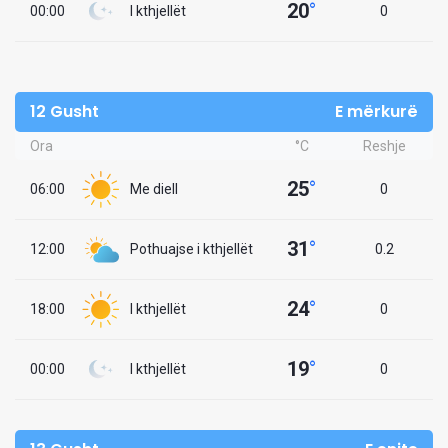
20
°
00:00
I kthjellët
0
12 Gusht
E mërkurë
Ora
°C
Reshje
25
°
06:00
Me diell
0
31
°
12:00
Pothuajse i kthjellët
0.2
24
°
18:00
I kthjellët
0
19
°
00:00
I kthjellët
0