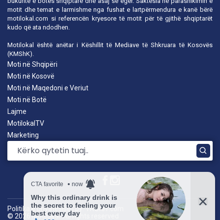
bukuritë e botës shqiptare dhe asaj së egër. Saktësia në parashikimin e
motit dhe temat e larmishme nga fushat e lartpërmendura e kanë bërë
motilokal.com
si referencën kryesore të motit për të gjithë shqiptarët
kudo që ata ndodhen.
Motilokal është anëtar i
Këshillit të Mediave të Shkruara të Kosovës
(KMShK).
Moti në Shqipëri
Moti në Kosovë
Moti në Maqedoni e Veriut
Moti në Botë
Lajme
MotilokalTV
Marketing
Politika e privatësisë
|
by: TROKIT.com
© 2026 Motilokal. All rights reserved