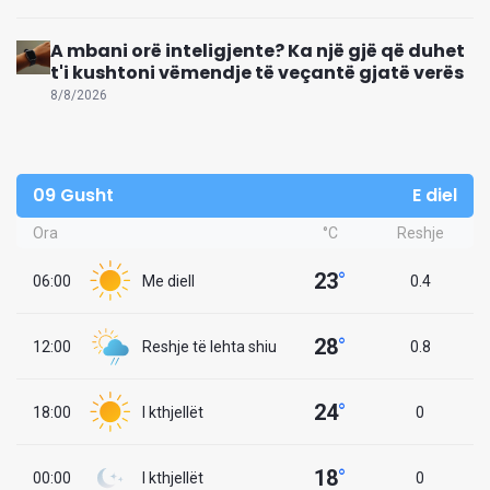
A mbani orë inteligjente? Ka një gjë që duhet
t'i kushtoni vëmendje të veçantë gjatë verës
8/8/2026
09 Gusht
E diel
Ora
°C
Reshje
23
°
06:00
Me diell
0.4
28
°
12:00
Reshje të lehta shiu
0.8
24
°
18:00
I kthjellët
0
18
°
00:00
I kthjellët
0