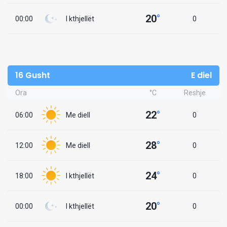
20
°
00:00
I kthjellët
0
16 Gusht
E diel
Ora
°C
Reshje
22
°
06:00
Me diell
0
28
°
12:00
Me diell
0
24
°
18:00
I kthjellët
0
20
°
00:00
I kthjellët
0