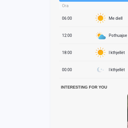
Ora
06:00
Me diell
12:00
Pothuajse i
18:00
I kthjellët
00:00
I kthjellët