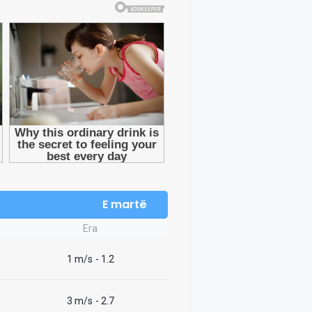
E martë
Era
1 m/s
- 1.2
3 m/s
- 2.7