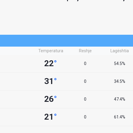
Temperatura
Reshje
Lagështia
22
°
0
54.5%
31
°
0
34.5%
26
°
0
47.4%
21
°
0
61.4%