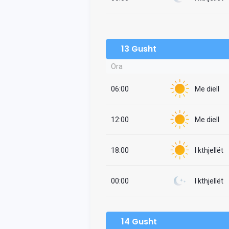
13 Gusht
Ora
06:00
Me diell
12:00
Me diell
18:00
I kthjellët
00:00
I kthjellët
14 Gusht