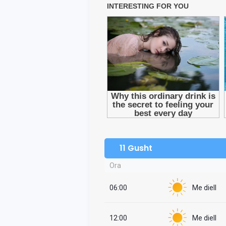
11 Gusht
Ora
06:00
Me diell
12:00
Me diell