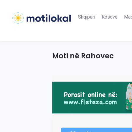
Shqipëri
Kosovë
Maq
Moti në Rahovec