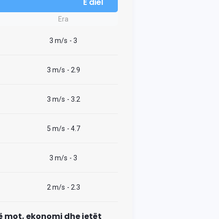
E diel
Era
3 m/s
- 3
3 m/s
- 2.9
3 m/s
- 3.2
5 m/s
- 4.7
3 m/s
- 3
2 m/s
- 2.3
 në mot, ekonomi dhe jetët