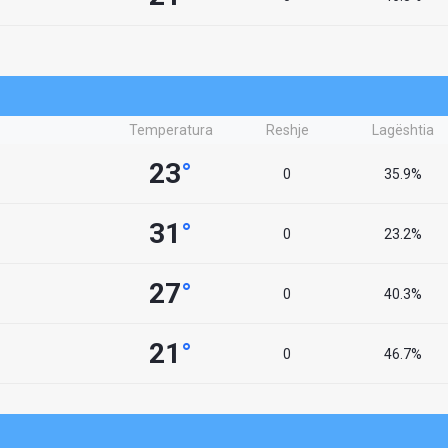
Temperatura
Reshje
Lagështia
23
°
0
35.9%
31
°
0
23.2%
27
°
0
40.3%
21
°
0
46.7%