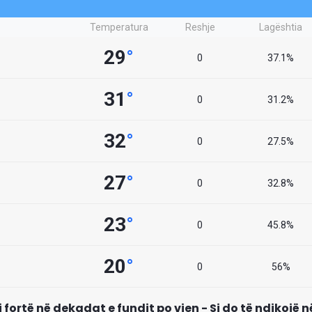
Temperatura
Reshje
Lagështia
29
°
0
37.1%
31
°
0
31.2%
32
°
0
27.5%
27
°
0
32.8%
23
°
0
45.8%
20
°
0
56%
i fortë në dekadat e fundit po vjen - Si do të ndikojë