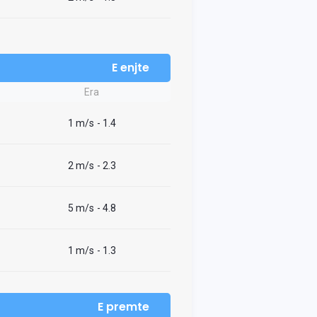
E enjte
Era
1 m/s
- 1.4
2 m/s
- 2.3
5 m/s
- 4.8
1 m/s
- 1.3
E premte