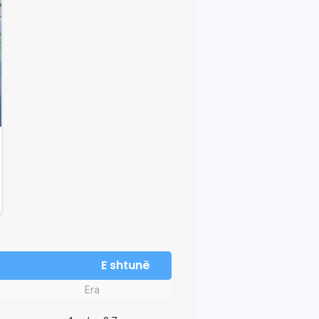
E shtunë
Era