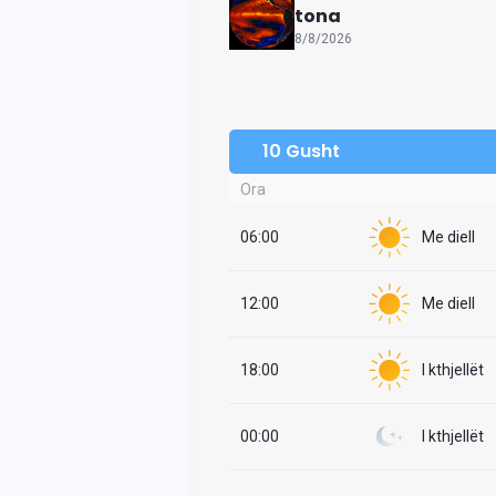
tona
8/8/2026
10 Gusht
Ora
06:00
Me diell
12:00
Me diell
18:00
I kthjellët
00:00
I kthjellët