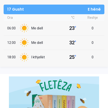
17 Gusht
E hënë
Ora
°C
Reshje
23
°
06:00
Me diell
0
32
°
12:00
Me diell
0
25
°
18:00
I kthjellët
0