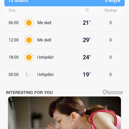
13 Gusht
E enjte
Ora
°C
Reshje
21
°
06:00
Me diell
0
29
°
12:00
Me diell
0
24
°
18:00
I kthjellët
0
19
°
00:00
I kthjellët
0