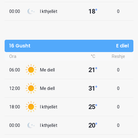
18
°
00:00
I kthjellët
0
16 Gusht
E diel
Ora
°C
Reshje
21
°
06:00
Me diell
0
31
°
12:00
Me diell
0
25
°
18:00
I kthjellët
0
20
°
00:00
I kthjellët
0