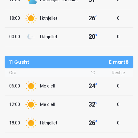
26
°
18:00
I kthjellët
0
20
°
00:00
I kthjellët
0
11 Gusht
E martë
Ora
°C
Reshje
24
°
06:00
Me diell
0
32
°
12:00
Me diell
0
26
°
18:00
I kthjellët
0