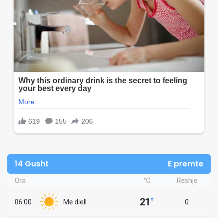
14 Gusht
E premte
Ora
°C
Reshje
21
°
06:00
Me diell
0