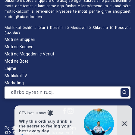
bukuritë e botës shqiptare dhe asaj së egër. Saktësia në parashikimin e
motit dhe temat e larmishme nga fushat e lartpërmendura e kanë bërë
motilokal.com
si referencën kryesore të motit për të gjithë shqiptarët
kudo që ata ndodhen.
Motilokal është anëtar i
Këshillit të Mediave të Shkruara të Kosovës
(KMShK).
Moti në Shqipëri
Moti në Kosovë
Moti në Maqedoni e Veriut
Moti në Botë
Lajme
MotilokalTV
Marketing
Politika e privatësisë
|
by: TROKIT.com
© 2026 Motilokal. All rights reserved