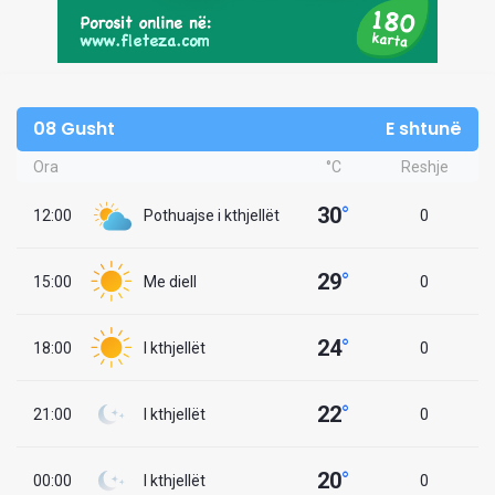
08 Gusht
E shtunë
Ora
°C
Reshje
30
°
12:00
Pothuajse i kthjellët
0
29
°
15:00
Me diell
0
24
°
18:00
I kthjellët
0
22
°
21:00
I kthjellët
0
20
°
00:00
I kthjellët
0