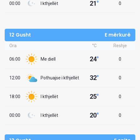
21
°
00:00
I kthjellët
0
12 Gusht
E mërkurë
Ora
°C
Reshje
24
°
06:00
Me diell
0
32
°
12:00
Pothuajse i kthjellët
0
25
°
18:00
I kthjellët
0
20
°
00:00
I kthjellët
0