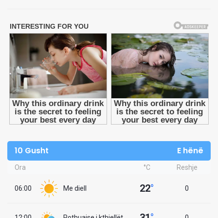
10 Gusht
E hënë
Ora
°C
Reshje
22
°
06:00
Me diell
0
31
°
12:00
Pothuajse i kthjellët
0