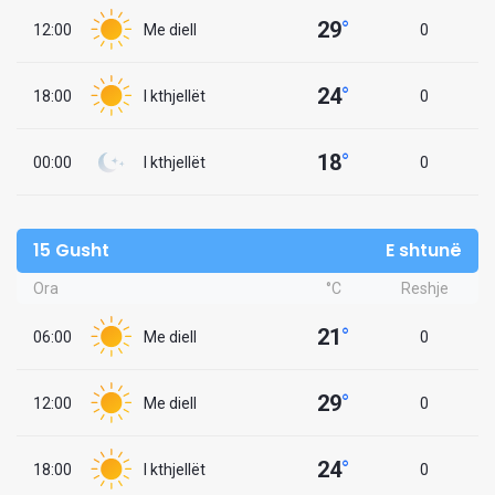
29
°
12:00
Me diell
0
24
°
18:00
I kthjellët
0
18
°
00:00
I kthjellët
0
15 Gusht
E shtunë
Ora
°C
Reshje
21
°
06:00
Me diell
0
29
°
12:00
Me diell
0
24
°
18:00
I kthjellët
0