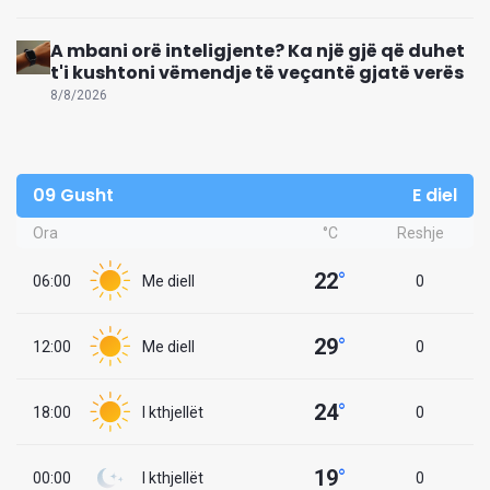
A mbani orë inteligjente? Ka një gjë që duhet
t'i kushtoni vëmendje të veçantë gjatë verës
8/8/2026
09 Gusht
E diel
Ora
°C
Reshje
22
°
06:00
Me diell
0
29
°
12:00
Me diell
0
24
°
18:00
I kthjellët
0
19
°
00:00
I kthjellët
0