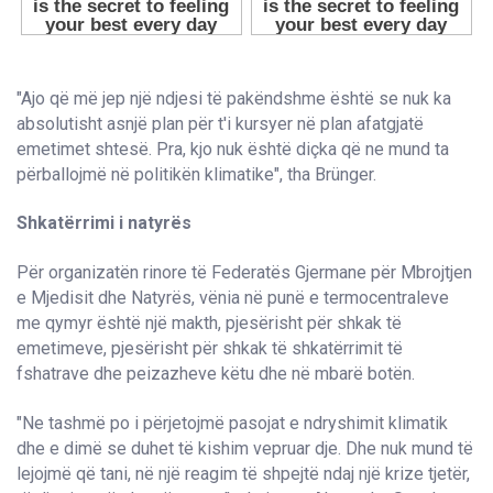
"Ajo që më jep një ndjesi të pakëndshme është se nuk ka
absolutisht asnjë plan për t'i kursyer në plan afatgjatë
emetimet shtesë. Pra, kjo nuk është diçka që ne mund ta
përballojmë në politikën klimatike", tha Brünger.
Shkatërrimi i natyrës
Për organizatën rinore të Federatës Gjermane për Mbrojtjen
e Mjedisit dhe Natyrës, vënia në punë e termocentraleve
me qymyr është një makth, pjesërisht për shkak të
emetimeve, pjesërisht për shkak të shkatërrimit të
fshatrave dhe peizazheve këtu dhe në mbarë botën.
"Ne tashmë po i përjetojmë pasojat e ndryshimit klimatik
dhe e dimë se duhet të kishim vepruar dje. Dhe nuk mund të
lejojmë që tani, në një reagim të shpejtë ndaj një krize tjetër,