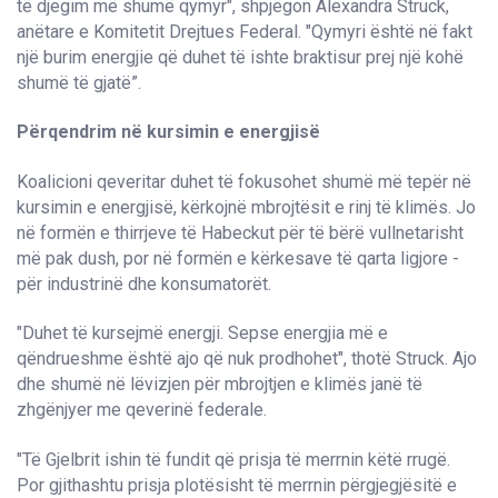
të djegim më shumë qymyr", shpjegon Alexandra Struck,
anëtare e Komitetit Drejtues Federal. "Qymyri është në fakt
një burim energjie që duhet të ishte braktisur prej një kohë
shumë të gjatë”.
Përqendrim në kursimin e energjisë
Koalicioni qeveritar duhet të fokusohet shumë më tepër në
kursimin e energjisë, kërkojnë mbrojtësit e rinj të klimës. Jo
në formën e thirrjeve të Habeckut për të bërë vullnetarisht
më pak dush, por në formën e kërkesave të qarta ligjore -
për industrinë dhe konsumatorët.
"Duhet të kursejmë energji. Sepse energjia më e
qëndrueshme është ajo që nuk prodhohet", thotë Struck. Ajo
dhe shumë në lëvizjen për mbrojtjen e klimës janë të
zhgënjyer me qeverinë federale.
"Të Gjelbrit ishin të fundit që prisja të merrnin këtë rrugë.
Por gjithashtu prisja plotësisht të merrnin përgjegjësitë e