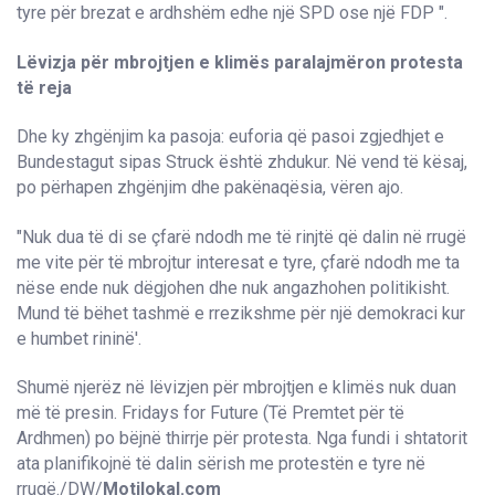
tyre për brezat e ardhshëm edhe një SPD ose një FDP ".
Lëvizja për mbrojtjen e klimës paralajmëron protesta
të reja
Dhe ky zhgënjim ka pasoja: euforia që pasoi zgjedhjet e
Bundestagut sipas Struck është zhdukur. Në vend të kësaj,
po përhapen zhgënjim dhe pakënaqësia, vëren ajo.
"Nuk dua të di se çfarë ndodh me të rinjtë që dalin në rrugë
me vite për të mbrojtur interesat e tyre, çfarë ndodh me ta
nëse ende nuk dëgjohen dhe nuk angazhohen politikisht.
Mund të bëhet tashmë e rrezikshme për një demokraci kur
e humbet rininë'.
Shumë njerëz në lëvizjen për mbrojtjen e klimës nuk duan
më të presin. Fridays for Future (Të Premtet për të
Ardhmen) po bëjnë thirrje për protesta. Nga fundi i shtatorit
ata planifikojnë të dalin sërish me protestën e tyre në
rrugë./DW/
Motilokal.com