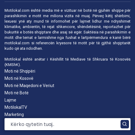
Motilokal.com është media më e vizituar në botë në gjuhën shqipe për
parashikimin e motit me miliona vizita në muaj. Përveç këtij shërbimi,
lexuesi ynë aty mund të informohet për lajmet lidhur me ndryshimet
klimatike, ambientin, të rejat shkencore, shëndetësinë, reportazhet për
bukuritë e botës shqiptare dhe asaj së egër. Saktësia në parashikimin e
motit dhe temat e larmishme nga fushat e lartpërmendura e kanë bërë
motilokal.com
si referencën kryesore të motit për të gjithë shqiptarët
kudo që ata ndodhen.
Motilokal është anëtar i
Këshillit të Mediave të Shkruara të Kosovës
(KMShK).
Moti në Shqipëri
Moti në Kosovë
Moti në Maqedoni e Veriut
Moti në Botë
Lajme
MotilokalTV
Marketing