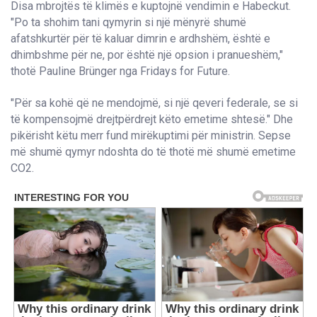
Disa mbrojtës të klimës e kuptojnë vendimin e Habeckut.
"Po ta shohim tani qymyrin si një mënyrë shumë
afatshkurtër për të kaluar dimrin e ardhshëm, është e
dhimbshme për ne, por është një opsion i pranueshëm,"
thotë Pauline Brünger nga Fridays for Future.
"Për sa kohë që ne mendojmë, si një qeveri federale, se si
të kompensojmë drejtpërdrejt këto emetime shtesë." Dhe
pikërisht këtu merr fund mirëkuptimi për ministrin. Sepse
më shumë qymyr ndoshta do të thotë më shumë emetime
CO2.