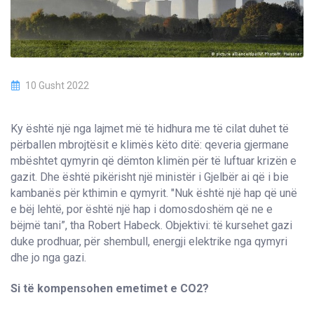
10 Gusht 2022
Ky është një nga lajmet më të hidhura me të cilat duhet të
përballen mbrojtësit e klimës këto ditë: qeveria gjermane
mbështet qymyrin që dëmton klimën për të luftuar krizën e
gazit. Dhe është pikërisht një ministër i Gjelbër ai që i bie
kambanës për kthimin e qymyrit. "Nuk është një hap që unë
e bëj lehtë, por është një hap i domosdoshëm që ne e
bëjmë tani”, tha Robert Habeck. Objektivi: të kursehet gazi
duke prodhuar, për shembull, energji elektrike nga qymyri
dhe jo nga gazi.
Si të kompensohen emetimet e CO2?