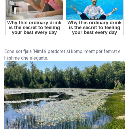
Edhe sot fjala ‘Nimfë’ përdoret si kompliment për femrat e
hijshme dhe elegante.