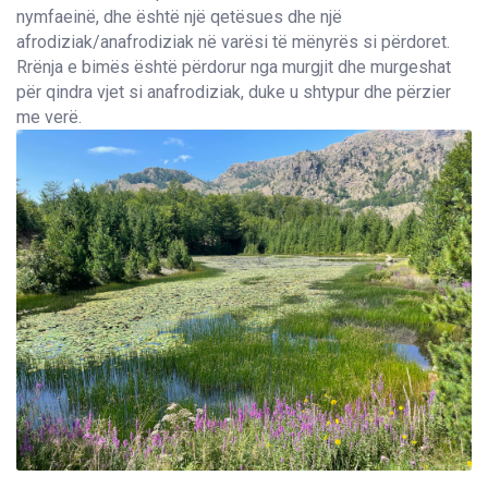
nymfaeinë, dhe është një qetësues dhe një
afrodiziak/anafrodiziak në varësi të mënyrës si përdoret.
Rrënja e bimës është përdorur nga murgjit dhe murgeshat
për qindra vjet si anafrodiziak, duke u shtypur dhe përzier
me verë.