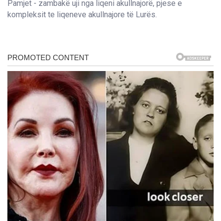
Pamjet - zambakë uji nga liqeni akullnajorë, pjese e
kompleksit te liqeneve akullnajore të Lurës.