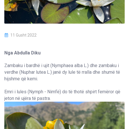
11 Gusht 2022
Nga Abdulla Diku
Zambaku i bardhë i ujit (Nymphaea alba L.) dhe zambaku i
verdhe (Nuphar lutea L.) janë dy lule të rralla dhe shumë të
hijshme që kemi.
Emri i lules (Nymph - Nimfë) do të thotë shpirt femëror që
jeton në ujëra të pastra.