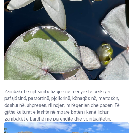
Zambakët e ujit simbolizojnë në mënyrë të përkryer
pafajësinë, pastërtinë, pjellorinë, kënaqësinë, martesën,
dashurinë, shpresën, rilindjen, mirëqenien dhe paqen. Të
gjitha kulturat e lashta në mbarë botën i kanë lidhur
zambakët e bardhë me perënditë dhe spiritualitetin.