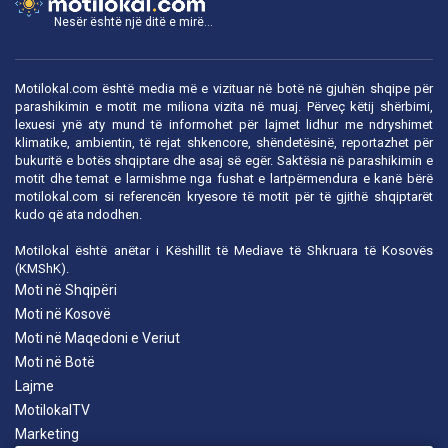
Nesër është një ditë e mirë...
Motilokal.com është media më e vizituar në botë në gjuhën shqipe për
parashikimin e motit me miliona vizita në muaj. Përveç këtij shërbimi,
lexuesi ynë aty mund të informohet për lajmet lidhur me ndryshimet
klimatike, ambientin, të rejat shkencore, shëndetësinë, reportazhet për
bukuritë e botës shqiptare dhe asaj së egër. Saktësia në parashikimin e
motit dhe temat e larmishme nga fushat e lartpërmendura e kanë bërë
motilokal.com
si referencën kryesore të motit për të gjithë shqiptarët
kudo që ata ndodhen.
Motilokal është anëtar i
Këshillit të Mediave të Shkruara të Kosovës
(KMShK).
Moti në Shqipëri
Moti në Kosovë
Moti në Maqedoni e Veriut
Moti në Botë
Lajme
MotilokalTV
Marketing