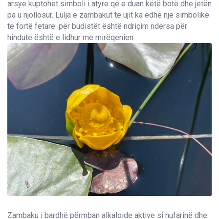
arsye kuptohet simboli i atyre që e duan këtë botë dhe jetën
pa u njollosur. Lulja e zambakut të ujit ka edhe një simbolikë
të fortë fetare: për budistët është ndriçim ndërsa për
hindutë është e lidhur me mirëqenien.
Zambaku i bardhë përmban alkaloide aktive si nufarinë dhe