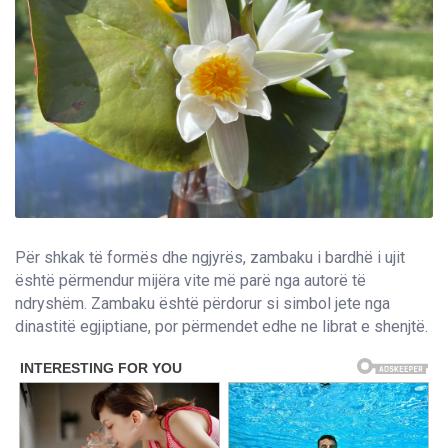
Për shkak të formës dhe ngjyrës, zambaku i bardhë i ujit
është përmendur mijëra vite më parë nga autorë të
ndryshëm. Zambaku është përdorur si simbol jete nga
dinastitë egjiptiane, por përmendet edhe ne librat e shenjtë.