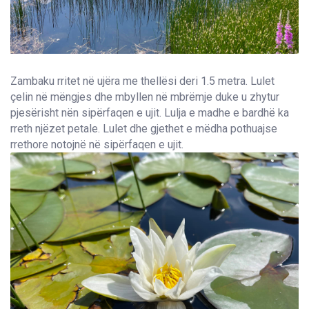
Zambaku rritet në ujëra me thellësi deri 1.5 metra. Lulet
çelin në mëngjes dhe mbyllen në mbrëmje duke u zhytur
pjesërisht nën sipërfaqen e ujit. Lulja e madhe e bardhë ka
rreth njëzet petale. Lulet dhe gjethet e mëdha pothuajse
rrethore notojnë në sipërfaqen e ujit.