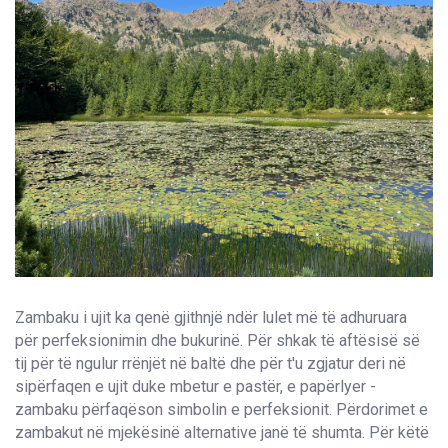
Zambaku i ujit ka qenë gjithnjë ndër lulet më të adhuruara
për perfeksionimin dhe bukurinë. Për shkak të aftësisë së
tij për të ngulur rrënjët në baltë dhe për t'u zgjatur deri në
sipërfaqen e ujit duke mbetur e pastër, e papërlyer -
zambaku përfaqëson simbolin e perfeksionit. Përdorimet e
zambakut në mjekësinë alternative janë të shumta. Për këtë