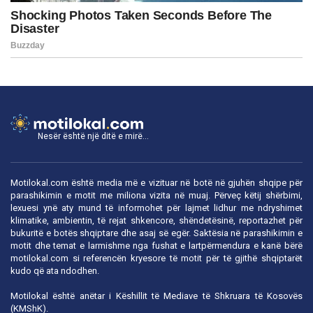
Nesër është një ditë e mirë...
Motilokal.com është media më e vizituar në botë në gjuhën shqipe për
parashikimin e motit me miliona vizita në muaj. Përveç këtij shërbimi,
lexuesi ynë aty mund të informohet për lajmet lidhur me ndryshimet
klimatike, ambientin, të rejat shkencore, shëndetësinë, reportazhet për
bukuritë e botës shqiptare dhe asaj së egër. Saktësia në parashikimin e
motit dhe temat e larmishme nga fushat e lartpërmendura e kanë bërë
motilokal.com
si referencën kryesore të motit për të gjithë shqiptarët
kudo që ata ndodhen.
Motilokal është anëtar i
Këshillit të Mediave të Shkruara të Kosovës
(KMShK).