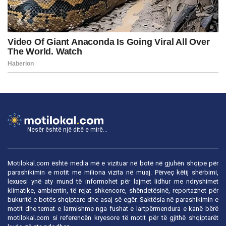
Nesër është një ditë e mirë...
Motilokal.com është media më e vizituar në botë në gjuhën shqipe për
parashikimin e motit me miliona vizita në muaj. Përveç këtij shërbimi,
lexuesi ynë aty mund të informohet për lajmet lidhur me ndryshimet
klimatike, ambientin, të rejat shkencore, shëndetësinë, reportazhet për
bukuritë e botës shqiptare dhe asaj së egër. Saktësia në parashikimin e
motit dhe temat e larmishme nga fushat e lartpërmendura e kanë bërë
motilokal.com
si referencën kryesore të motit për të gjithë shqiptarët