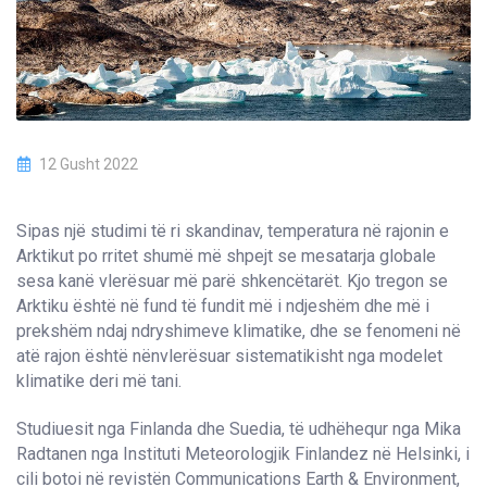
12 Gusht 2022
Sipas një studimi të ri skandinav, temperatura në rajonin e
Arktikut po rritet shumë më shpejt se mesatarja globale
sesa kanë vlerësuar më parë shkencëtarët. Kjo tregon se
Arktiku është në fund të fundit më i ndjeshëm dhe më i
prekshëm ndaj ndryshimeve klimatike, dhe se fenomeni në
atë rajon është nënvlerësuar sistematikisht nga modelet
klimatike deri më tani.
Studiuesit nga Finlanda dhe Suedia, të udhëhequr nga Mika
Radtanen nga Instituti Meteorologjik Finlandez në Helsinki, i
cili botoi në revistën Communications Earth & Environment,