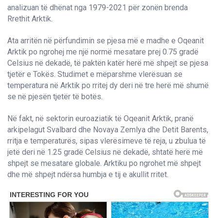
analizuan të dhënat nga 1979-2021 për zonën brenda
Rrethit Arktik.
Ata arritën në përfundimin se pjesa më e madhe e Oqeanit
Arktik po ngrohej me një normë mesatare prej 0.75 gradë
Celsius në dekadë, të paktën katër herë më shpejt se pjesa
tjetër e Tokës. Studimet e mëparshme vlerësuan se
temperatura në Arktik po rritej dy deri në tre herë më shumë
se në pjesën tjetër të botës.
Në fakt, në sektorin euroaziatik të Oqeanit Arktik, pranë
arkipelagut Svalbard dhe Novaya Zemlya dhe Detit Barents,
rritja e temperaturës, sipas vlerësimeve të reja, u zbulua të
jetë deri në 1.25 gradë Celsius në dekadë, shtatë herë më
shpejt se mesatare globale. Arktiku po ngrohet më shpejt
dhe më shpejt ndërsa humbja e tij e akullit rritet.