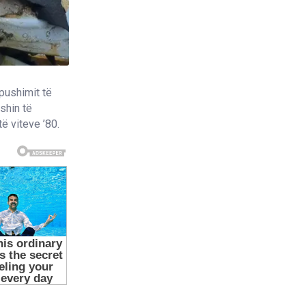
dpushimit të
ishin të
ë viteve ’80.