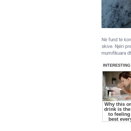
Në fund të korr
skive. Njëri pr
mumifikuara dh