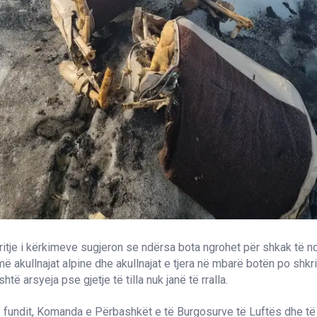
ritje i kërkimeve sugjeron se ndërsa bota ngrohet për shkak të 
më akullnajat alpine dhe akullnajat e tjera në mbarë botën po shk
shtë arsyeja pse gjetje të tilla nuk janë të rralla.
 fundit, Komanda e Përbashkët e të Burgosurve të Luftës dhe t