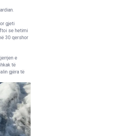
ardian.
r gjeti
oftoi se hetimi
 më 30 qershor
jerrjen e
shkak të
lin gjëra të