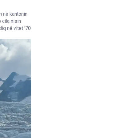
n në kantonin
cila nisin
iq në vitet ’70