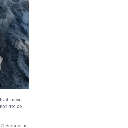
ndryshimeve
rihen dhe po
ë Zhdukurve në