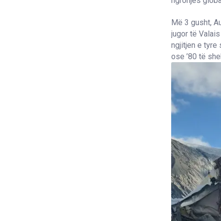
ngrohjes globa
Më 3 gusht, Au
jugor të Valai
ngjitjen e tyr
ose ’80 të shek