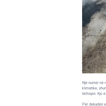
Një numër në r
klimatike, shu
tërhiqen. Kjo ë
Për dekadën e