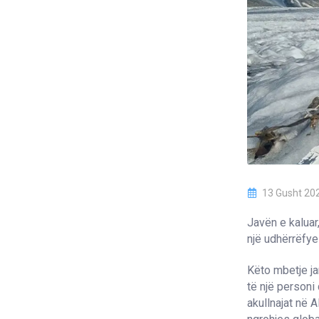
13 Gusht 20
Javën e kaluar
një udhërrëfyes
Këto mbetje ja
të një personi
akullnajat në 