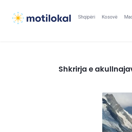
Shqipëri
Kosovë
Maq
Shkrirja e akullnaja