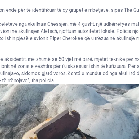
on ende për të identifikuar të dy grupet e mbetjeve, sipas The Gu
keleteve nga akullnaja Chessjen, më 4 gusht, një udhërrëfyes malo
vioni në akullnajën Aletsch, njoftuan autoritetet lokale. Policia nj
to ishin pjesë e avionit Piper Cherokee që u rrëzua në akullnajë
 aksidentit, më shumë se 50 vjet më parë, mjetet teknike për nx
ionit në zonat e vështira për t’u aksesuar ishin të kufizuara. Për 
kullnajave, sidomos gjatë verës, është e mundur që nga akulli të da
 të rrënojave”, tha policia.