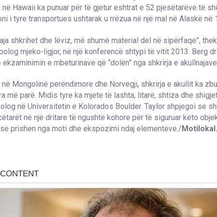
në Hawaii ka punuar për të gjetur eshtrat e 52 pjesëtarëve të sh
oni i tyre transportues ushtarak u rrëzua në një mal në Alaskë në 
aja shkrihet dhe lëviz, më shumë material del në sipërfaqe”, the
polog mjeko-ligjor, në një konferencë shtypi të vitit 2013. Berg dr
 ekzaminimin e mbeturinave që “dolën” nga shkrirja e akullnajave
, në Mongolinë perëndimore dhe Norvegji, shkrirja e akullit ka zbu
ira më parë. Midis tyre ka mjete të lashta, litarë, shtiza dhe shigje
eolog në Universitetin e Kolorados Boulder. Taylor shpjegoi se shk
ëtarët në një dritare të ngushtë kohore për të siguruar këto obje
se prishen nga moti dhe ekspozimi ndaj elementeve./
Motiloka