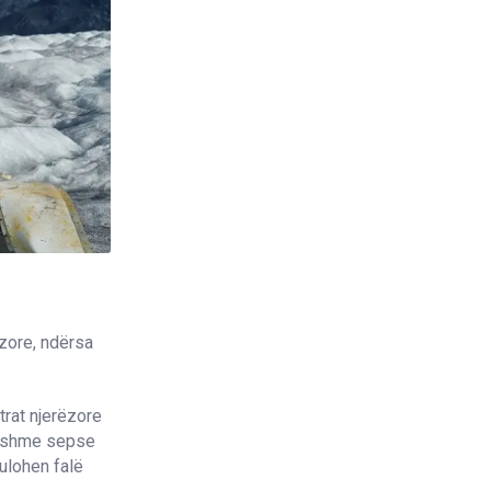
ëzore, ndërsa
trat njerëzore
dukshme sepse
ulohen falë