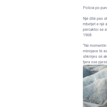
Policia po pun
Një ditë pas s
mbetjet e një a
përcaktoi se a
1968.
“Në momentin e
rrënojave të av
shkrirjes së a
tjera ose pjesë