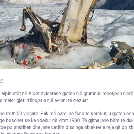
22
, alpinistët në Alpet zvicerane gjetën një grumbull mbetjesh njer
 malor gjeti rrënojat e një avioni të rrëzuar.
në rreth 50 vjeçare. Pak më parë, në fund të korrikut, u gjetën esh
 që besohet se ka vdekur në vitet 1980. Të gjitha janë bërë të 
Alpe po shkrihen dhe janë vetëm disa nga objektet e reja që po zb