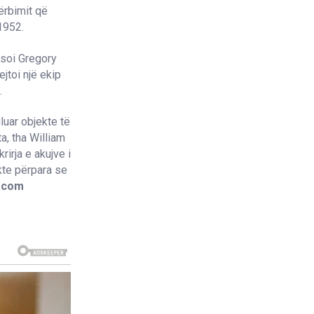
ërbimit që
1952.
ksoi Gregory
ejtoi një ekip
.
luar objekte të
ta, tha William
rirja e akujve i
kte përpara se
l.com