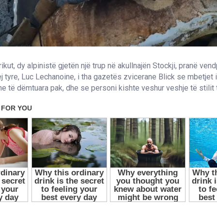
ikut, dy alpinistë gjetën një trup në akullnajën Stockji, pranë ven
ej tyre, Luc Lechanoine, i tha gazetës zvicerane Blick se mbetjet 
e të dëmtuara pak, dhe se personi kishte veshur veshje të stilit t