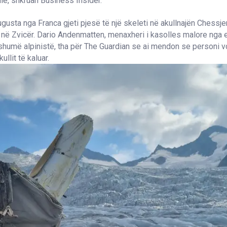
le, shkruan Business Insider.
gusta nga Franca gjeti pjesë të një skeleti në akullnajën Chessje
s në Zvicër. Dario Andenmatten, menaxheri i kasolles malore nga e 
e shumë alpinistë, tha për The Guardian se ai mendon se personi vd
ullit të kaluar.