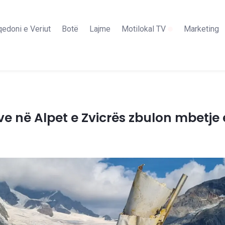
edoni e Veriut
Botë
Lajme
Motilokal TV
Marketing
ve në Alpet e Zvicrës zbulon mbetje e 