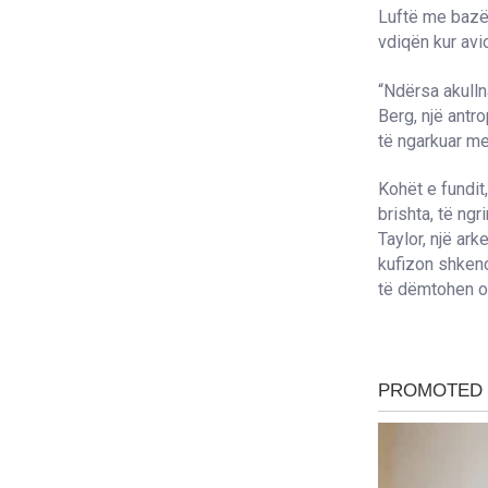
Luftë me bazë 
vdiqën kur avi
“Ndërsa akulln
Berg, një antro
të ngarkuar me
Kohët e fundit
brishta, të ngr
Taylor, një ark
kufizon shkenc
të dëmtohen o