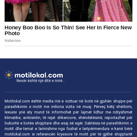
Nesër është një ditë e mirë...
Motilokal.com është media më e vizituar në botë në gjuhën shqipe për
parashikimin e motit me miliona vizita në muaj. Përveç këtij shërbimi,
lexuesi ynë aty mund të informohet për lajmet lidhur me ndryshimet
klimatike, ambientin, të rejat shkencore, shëndetësinë, reportazhet për
bukuritë e botës shqiptare dhe asaj së egër. Saktësia në parashikimin e
motit dhe temat e larmishme nga fushat e lartpërmendura e kanë bërë
motilokal.com
si referencën kryesore të motit për të gjithë shqiptarët