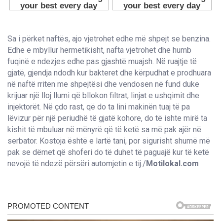
Sa i përket naftës, ajo vjetrohet edhe më shpejt se benzina.
Edhe e mbyllur hermetikisht, nafta vjetrohet dhe humb
fuqinë e ndezjes edhe pas gjashtë muajsh. Në ruajtje të
gjatë, gjendja ndodh kur bakteret dhe kërpudhat e prodhuara
në naftë rriten me shpejtësi dhe vendosen në fund duke
krijuar një lloj llumi që bllokon filtrat, linjat e ushqimit dhe
injektorët. Në çdo rast, që do ta lini makinën tuaj të pa
lëvizur për një periudhë të gjatë kohore, do të ishte mirë ta
kishit të mbuluar në mënyrë që të ketë sa më pak ajër në
serbator. Kostoja është e lartë tani, por sigurisht shumë më
pak se dëmet që shoferi do të duhet të paguajë kur të ketë
nevojë të ndezë përsëri automjetin e tij./
Motilokal.com