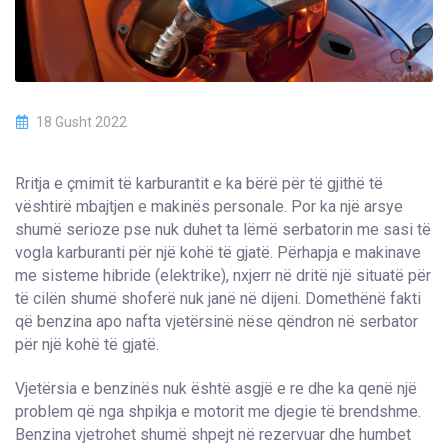
18 Gusht 2022
Rritja e çmimit të karburantit e ka bërë për të gjithë të
vështirë mbajtjen e makinës personale. Por ka një arsye
shumë serioze pse nuk duhet ta lëmë serbatorin me sasi të
vogla karburanti për një kohë të gjatë. Përhapja e makinave
me sisteme hibride (elektrike), nxjerr në dritë një situatë për
të cilën shumë shoferë nuk janë në dijeni. Domethënë fakti
që benzina apo nafta vjetërsinë nëse qëndron në serbator
për një kohë të gjatë.
Vjetërsia e benzinës nuk është asgjë e re dhe ka qenë një
problem që nga shpikja e motorit me djegie të brendshme.
Benzina vjetrohet shumë shpejt në rezervuar dhe humbet