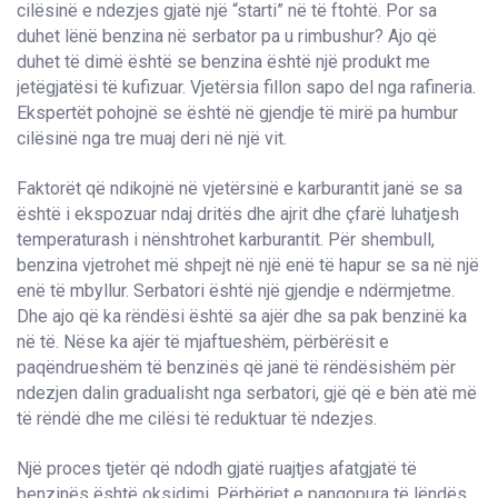
cilësinë e ndezjes gjatë një “starti” në të ftohtë. Por sa
duhet lënë benzina në serbator pa u rimbushur? Ajo që
duhet të dimë është se benzina është një produkt me
jetëgjatësi të kufizuar. Vjetërsia fillon sapo del nga rafineria.
Ekspertët pohojnë se është në gjendje të mirë pa humbur
cilësinë nga tre muaj deri në një vit.
Faktorët që ndikojnë në vjetërsinë e karburantit janë se sa
është i ekspozuar ndaj dritës dhe ajrit dhe çfarë luhatjesh
temperaturash i nënshtrohet karburantit. Për shembull,
benzina vjetrohet më shpejt në një enë të hapur se sa në një
enë të mbyllur. Serbatori është një gjendje e ndërmjetme.
Dhe ajo që ka rëndësi është sa ajër dhe sa pak benzinë ka
në të. Nëse ka ajër të mjaftueshëm, përbërësit e
paqëndrueshëm të benzinës që janë të rëndësishëm për
ndezjen dalin gradualisht nga serbatori, gjë që e bën atë më
të rëndë dhe me cilësi të reduktuar të ndezjes.
Një proces tjetër që ndodh gjatë ruajtjes afatgjatë të
benzinës është oksidimi. Përbërjet e pangopura të lëndës