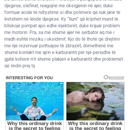
djegëse, olefinat, reagojnë me oksigjenin në ajër, duke
formuar acide të ndryshme si dhe polimere që nuk janë të
tretshëm në lëndë djegëse. Ky “llum” që krijohet mund të
bllokojë pompat apo edhe injektorët, duke krijuar problem
me motorin. Pra, sa më shumë ajër në serbator aq më i
madh është rreziku i oksidimit. Kjo do të thotë që drejtimi
me një rezervuar pothuajse të zbrazët, domethënë me
shumë kontakt me ajrin e karburantit për një periudhë të
gjatë kohore rrit shumë plakjen e karburantit dhe problemet
që lindin prej tij.