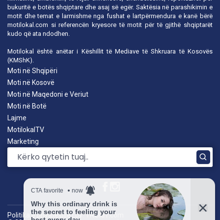
bukuritë e botës shqiptare dhe asaj së egër. Saktësia në parashikimin e
motit dhe temat e larmishme nga fushat e lartpërmendura e kanë bërë
motilokal.com
si referencën kryesore të motit për të gjithë shqiptarët
kudo që ata ndodhen.
Motilokal është anëtar i
Këshillit të Mediave të Shkruara të Kosovës
(KMShK).
Moti në Shqipëri
Moti në Kosovë
Moti në Maqedoni e Veriut
Moti në Botë
Lajme
MotilokalTV
Marketing
Politika e privatësisë
|
by: TROKIT.com