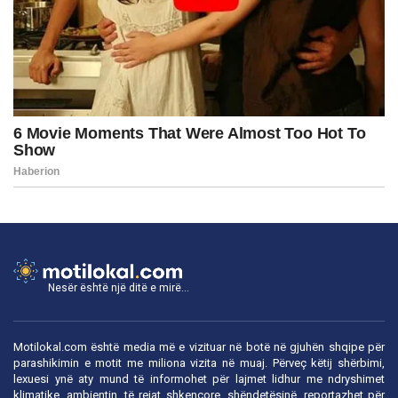
Nesër është një ditë e mirë...
Motilokal.com është media më e vizituar në botë në gjuhën shqipe për
parashikimin e motit me miliona vizita në muaj. Përveç këtij shërbimi,
lexuesi ynë aty mund të informohet për lajmet lidhur me ndryshimet
klimatike, ambientin, të rejat shkencore, shëndetësinë, reportazhet për