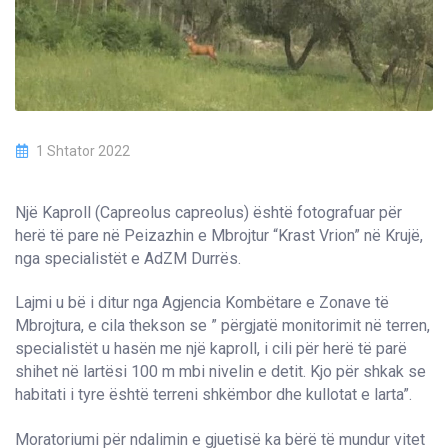
1 Shtator 2022
Një Kaproll (Capreolus capreolus) është fotografuar për
herë të pare në Peizazhin e Mbrojtur “Krast Vrion” në Krujë,
nga specialistët e AdZM Durrës.
Lajmi u bë i ditur nga Agjencia Kombëtare e Zonave të
Mbrojtura, e cila thekson se ” përgjatë monitorimit në terren,
specialistët u hasën me një kaproll, i cili për herë të parë
shihet në lartësi 100 m mbi nivelin e detit. Kjo për shkak se
habitati i tyre është terreni shkëmbor dhe kullotat e larta”.
Moratoriumi për ndalimin e gjuetisë ka bërë të mundur vitet