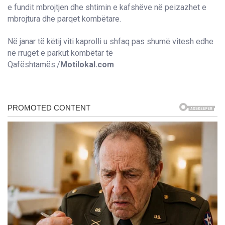
e fundit mbrojtjen dhe shtimin e kafshëve në peizazhet e
mbrojtura dhe parqet kombëtare.
Në janar të këtij viti kaprolli u shfaq pas shumë vitesh edhe
në rrugët e parkut kombëtar të
Qafështamës./
Motilokal.com