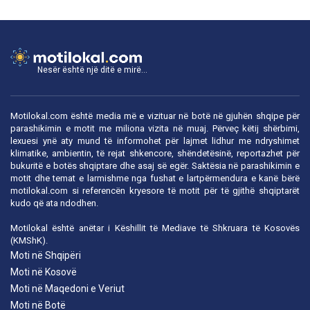
Nesër është një ditë e mirë...
Motilokal.com është media më e vizituar në botë në gjuhën shqipe për
parashikimin e motit me miliona vizita në muaj. Përveç këtij shërbimi,
lexuesi ynë aty mund të informohet për lajmet lidhur me ndryshimet
klimatike, ambientin, të rejat shkencore, shëndetësinë, reportazhet për
bukuritë e botës shqiptare dhe asaj së egër. Saktësia në parashikimin e
motit dhe temat e larmishme nga fushat e lartpërmendura e kanë bërë
motilokal.com
si referencën kryesore të motit për të gjithë shqiptarët
kudo që ata ndodhen.
Motilokal është anëtar i
Këshillit të Mediave të Shkruara të Kosovës
(KMShK).
Moti në Shqipëri
Moti në Kosovë
Moti në Maqedoni e Veriut
Moti në Botë