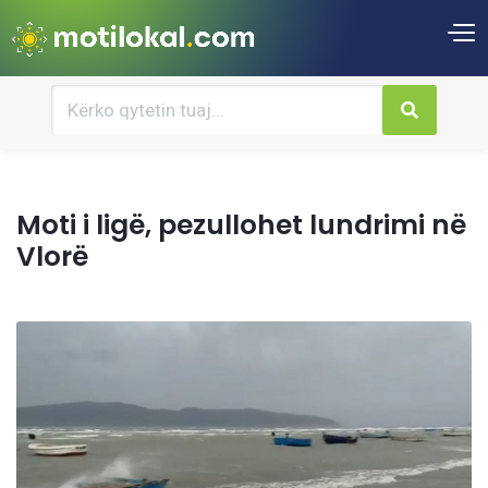
Moti i ligë, pezullohet lundrimi në
Vlorë