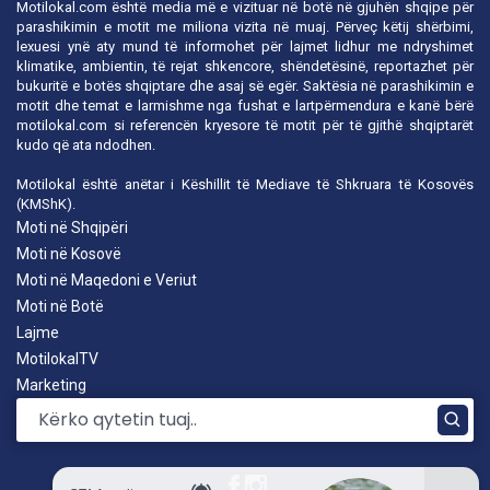
Motilokal.com është media më e vizituar në botë në gjuhën shqipe për
parashikimin e motit me miliona vizita në muaj. Përveç këtij shërbimi,
lexuesi ynë aty mund të informohet për lajmet lidhur me ndryshimet
klimatike, ambientin, të rejat shkencore, shëndetësinë, reportazhet për
bukuritë e botës shqiptare dhe asaj së egër. Saktësia në parashikimin e
motit dhe temat e larmishme nga fushat e lartpërmendura e kanë bërë
motilokal.com
si referencën kryesore të motit për të gjithë shqiptarët
kudo që ata ndodhen.
Motilokal është anëtar i
Këshillit të Mediave të Shkruara të Kosovës
(KMShK).
Moti në Shqipëri
Moti në Kosovë
Moti në Maqedoni e Veriut
Moti në Botë
Lajme
MotilokalTV
Marketing