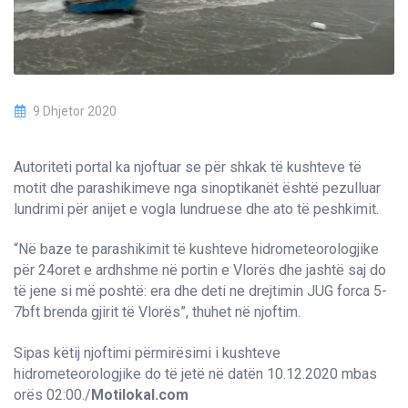
9 Dhjetor 2020
Autoriteti portal ka njoftuar se për shkak të kushteve të
motit dhe parashikimeve nga sinoptikanët është pezulluar
lundrimi për anijet e vogla lundruese dhe ato të peshkimit.
“Në baze te parashikimit të kushteve hidrometeorologjike
për 24oret e ardhshme në portin e Vlorës dhe jashtë saj do
të jene si më poshtë: era dhe deti ne drejtimin JUG forca 5-
7bft brenda gjirit të Vlorës”, thuhet në njoftim.
Sipas këtij njoftimi përmirësimi i kushteve
hidrometeorologjike do të jetë në datën 10.12.2020 mbas
orës 02:00./
Motilokal.com