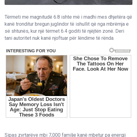
Tërmeti me magnitudë 6.8 ishte më i madhi mes dhjetëra që
kanë tronditur bregun juglindor të ishullit që nga mbrëmja e
së shtunës, kur një tërmet 6.4 goditi të njëjtën zonë. Deri
tani autoritet nuk kanë njoftuar për lëndime të rënda.
Sipas zyrtarëve mbi 7,000 familje kanë mbetur pa energji