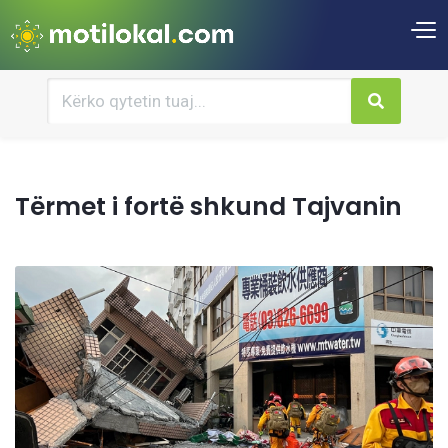
Tërmet i fortë shkund Tajvanin