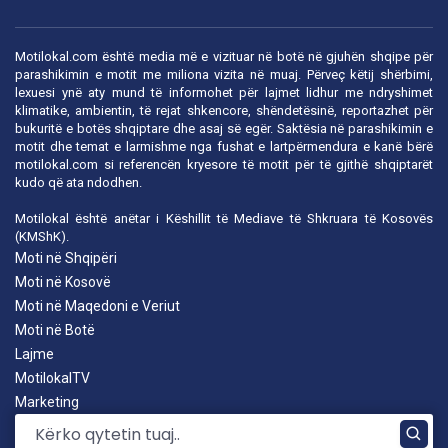
Motilokal.com është media më e vizituar në botë në gjuhën shqipe për
parashikimin e motit me miliona vizita në muaj. Përveç këtij shërbimi,
lexuesi ynë aty mund të informohet për lajmet lidhur me ndryshimet
klimatike, ambientin, të rejat shkencore, shëndetësinë, reportazhet për
bukuritë e botës shqiptare dhe asaj së egër. Saktësia në parashikimin e
motit dhe temat e larmishme nga fushat e lartpërmendura e kanë bërë
motilokal.com
si referencën kryesore të motit për të gjithë shqiptarët
kudo që ata ndodhen.
Motilokal është anëtar i
Këshillit të Mediave të Shkruara të Kosovës
(KMShK).
Moti në Shqipëri
Moti në Kosovë
Moti në Maqedoni e Veriut
Moti në Botë
Lajme
MotilokalTV
Marketing