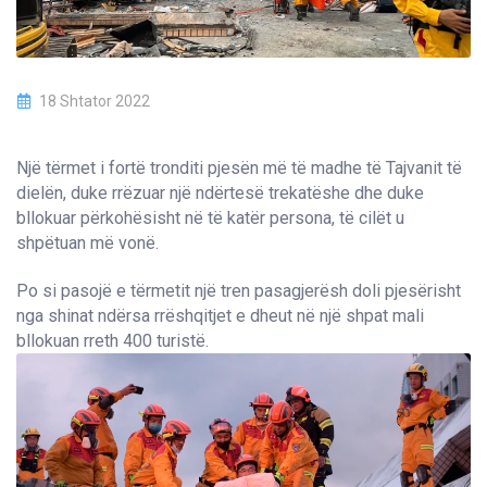
18 Shtator 2022
Një tërmet i fortë tronditi pjesën më të madhe të Tajvanit të
dielën, duke rrëzuar një ndërtesë trekatëshe dhe duke
bllokuar përkohësisht në të katër persona, të cilët u
shpëtuan më vonë.
Po si pasojë e tërmetit një tren pasagjerësh doli pjesërisht
nga shinat ndërsa rrëshqitjet e dheut në një shpat mali
bllokuan rreth 400 turistë.