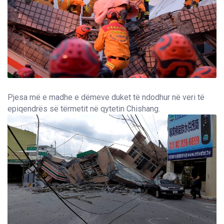
Pjesa më e madhe e dëmeve duket të ndodhur në veri të
epiqendrës së tërmetit në qytetin Chishang.