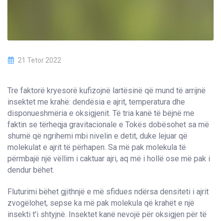
21 Tetor 2022
Tre faktorë kryesorë kufizojnë lartësinë që mund të arrijnë
insektet me krahë: dendësia e ajrit, temperatura dhe
disponueshmëria e oksigjenit. Të tria kanë të bëjnë me
faktin se tërheqja gravitacionale e Tokës dobësohet sa më
shumë që ngrihemi mbi nivelin e detit, duke lejuar që
molekulat e ajrit të përhapen. Sa më pak molekula të
përmbajë një vëllim i caktuar ajri, aq më i hollë ose më pak i
dendur bëhet.
Fluturimi bëhet gjithnjë e më sfidues ndërsa densiteti i ajrit
zvogëlohet, sepse ka më pak molekula që krahët e një
insekti t'i shtyjnë. Insektet kanë nevojë për oksigjen për të