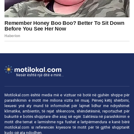
Nesër është një ditë e mirë...
Motilokal.com është media më e vizituar në botë në gjuhën shqipe për
parashikimin e motit me miliona vizita në muaj. Përveç këtij shërbimi,
lexuesi ynë aty mund të informohet për lajmet lidhur me ndryshimet
klimatike, ambientin, të rejat shkencore, shëndetësinë, reportazhet për
bukuritë e botës shqiptare dhe asaj së egër. Saktësia në parashikimin e
motit dhe temat e larmishme nga fushat e lartpërmendura e kanë bërë
motilokal.com
si referencën kryesore të motit për të gjithë shqiptarët
kudo që ata ndodhen.