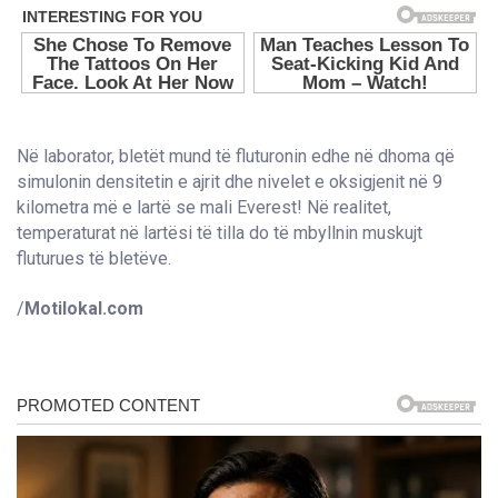
Në laborator, bletët mund të fluturonin edhe në dhoma që
simulonin densitetin e ajrit dhe nivelet e oksigjenit në 9
kilometra më e lartë se mali Everest! Në realitet,
temperaturat në lartësi të tilla do të mbyllnin muskujt
fluturues të bletëve.
/
Motilokal.com