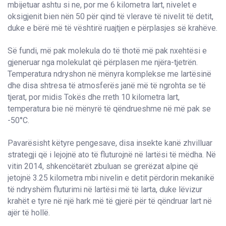
mbijetuar ashtu si ne, por me 6 kilometra lart, nivelet e
oksigjenit bien nën 50 për qind të vlerave të nivelit të detit,
duke e bërë më të vështirë ruajtjen e përplasjes së krahëve.
Së fundi, më pak molekula do të thotë më pak nxehtësi e
gjeneruar nga molekulat që përplasen me njëra-tjetrën.
Temperatura ndryshon në mënyra komplekse me lartësinë
dhe disa shtresa të atmosferës janë më të ngrohta se të
tjerat, por midis Tokës dhe rreth 10 kilometra lart,
temperatura bie në mënyrë të qëndrueshme në më pak se
-50°C.
Pavarësisht këtyre pengesave, disa insekte kanë zhvilluar
strategji që i lejojnë ato të fluturojnë në lartësi të mëdha. Në
vitin 2014, shkencëtarët zbuluan se grerëzat alpine që
jetojnë 3.25 kilometra mbi nivelin e detit përdorin mekanikë
të ndryshëm fluturimi në lartësi më të larta, duke lëvizur
krahët e tyre në një hark më të gjerë për të qëndruar lart në
ajër të hollë.