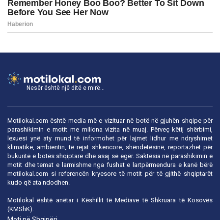
Nesër është një ditë e mirë...
Motilokal.com është media më e vizituar në botë në gjuhën shqipe për
parashikimin e motit me miliona vizita në muaj. Përveç këtij shërbimi,
lexuesi ynë aty mund të informohet për lajmet lidhur me ndryshimet
klimatike, ambientin, të rejat shkencore, shëndetësinë, reportazhet për
bukuritë e botës shqiptare dhe asaj së egër. Saktësia në parashikimin e
motit dhe temat e larmishme nga fushat e lartpërmendura e kanë bërë
motilokal.com
si referencën kryesore të motit për të gjithë shqiptarët
kudo që ata ndodhen.
Motilokal është anëtar i
Këshillit të Mediave të Shkruara të Kosovës
(KMShK).
Moti në Shqipëri