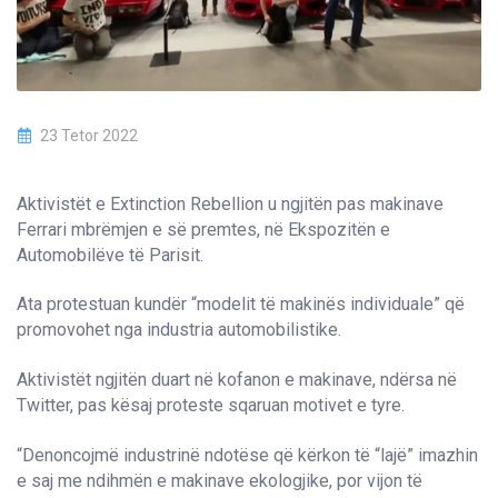
23 Tetor 2022
Aktivistët e Extinction Rebellion u ngjitën pas makinave
Ferrari mbrëmjen e së premtes, në Ekspozitën e
Automobilëve të Parisit.
Ata protestuan kundër “modelit të makinës individuale” që
promovohet nga industria automobilistike.
Aktivistët ngjitën duart në kofanon e makinave, ndërsa në
Twitter, pas kësaj proteste sqaruan motivet e tyre.
“Denoncojmë industrinë ndotëse që kërkon të “lajë” imazhin
e saj me ndihmën e makinave ekologjike, por vijon të