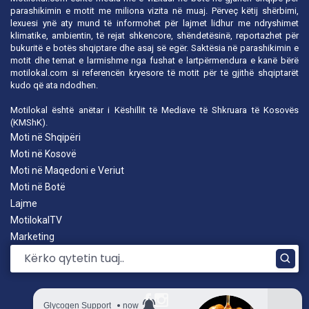
parashikimin e motit me miliona vizita në muaj. Përveç këtij shërbimi,
lexuesi ynë aty mund të informohet për lajmet lidhur me ndryshimet
klimatike, ambientin, të rejat shkencore, shëndetësinë, reportazhet për
bukuritë e botës shqiptare dhe asaj së egër. Saktësia në parashikimin e
motit dhe temat e larmishme nga fushat e lartpërmendura e kanë bërë
motilokal.com
si referencën kryesore të motit për të gjithë shqiptarët
kudo që ata ndodhen.
Motilokal është anëtar i
Këshillit të Mediave të Shkruara të Kosovës
(KMShK).
Moti në Shqipëri
Moti në Kosovë
Moti në Maqedoni e Veriut
Moti në Botë
Lajme
MotilokalTV
Marketing