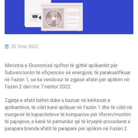
25 Tetor 2022
Ministria e Ekonomisë njofton të gjithë aplikantët për
Subvencionim të efiçiencës së energjisë, të parakualifikuar
në Fazën 1, se ka vendosur të zgjasë afatin për aplikim në
Fazën 2 deri më 7 nëntor 2022.
Zgjatja e afatit bëhet duke u bazuar në kërkesat e
aplikantëve, të cilët kanë aplikuar në Fazën 1 dhe të cilët në
mungesë të kapaciteteve të kompanive për liferim/montim
të pajisjeve, e kanë të pamundur që të kryejnë procedurat e
parapara brenda afatit të paraparë për aplikim në Fazën 2.