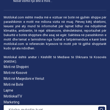
Nesër është një ditë e mirë...
Motilokal.com është media më e vizituar në botë në gjuhën shqipe për
parashikimin e motit me miliona vizita në muaj. Përveç këtij shërbimi,
lexuesi ynë aty mund të informohet për lajmet lidhur me ndryshimet
klimatike, ambientin, të rejat shkencore, shëndetësinë, reportazhet për
bukuritë e botës shqiptare dhe asaj së egër. Saktësia në parashikimin e
motit dhe temat e larmishme nga fushat e lartpërmendura e kanë bërë
motilokal.com
si referencën kryesore të motit për të gjithë shqiptarët
kudo që ata ndodhen.
Motilokal është anëtar i
Këshillit të Mediave të Shkruara të Kosovës
(KMShK).
Moti në Shqipëri
Moti në Kosovë
Moti në Maqedoni e Veriut
Moti në Botë
Lajme
MotilokalTV
Marketing