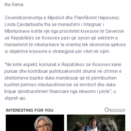
tha Rama.
Zëvendësministrja e Mjedisit dhe Planifikimit Hapësinor,
Linda Çavdarbasha tha se menaxhimi i Integruar i
Mbeturinave është një nga prioritetet kryesore të Qeverisë
së Republikës së Kosovës pasi që synon që sektorin e
menaxhimit të mbeturinave ta orientoj tek ekonomia qarkore
si objektivë kryesore e strategjisë për vitet në vijim.
“Në këtë aspekt, komunat e Republikes së Kosovës kanë
punuar dhe kontribuar jashtëzakonisht shumë në ofrimin e
shërbimeve bazike duke mundësuar që të përmbushen
kushtet përmes mbulueshmerisë së territorit dhe duke
krijuar qëndrueshmëri financiare nga inkasimi i plotë”, u
shpreh ajo.