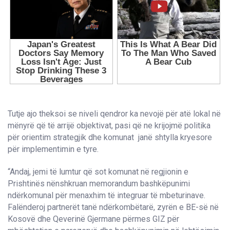
Tutje ajo theksoi se niveli qendror ka nevojë për atë lokal në
mënyrë që të arrijë objektivat, pasi që ne krijojmë politika
për orientim strategjik dhe komunat janë shtylla kryesore
për implementimin e tyre.
“Andaj, jemi të lumtur që sot komunat në regjionin e
Prishtinës nënshkruan memorandum bashkëpunimi
ndërkomunal për menaxhim të integruar të mbeturinave.
Falënderoj partnerët tanë ndërkombëtarë, zyrën e BE-së në
Kosovë dhe Qeverinë Gjermane përmes GIZ për