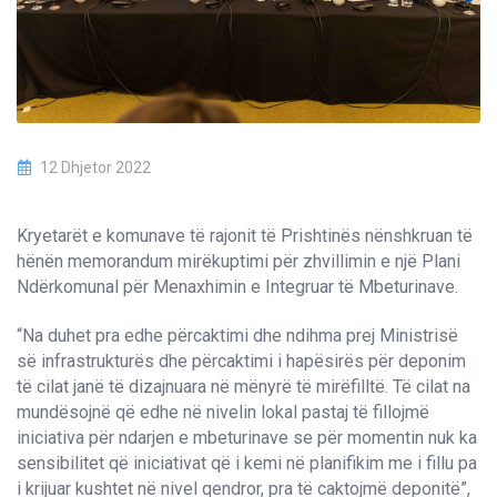
12 Dhjetor 2022
Kryetarët e komunave të rajonit të Prishtinës nënshkruan të
hënën memorandum mirëkuptimi për zhvillimin e një Plani
Ndërkomunal për Menaxhimin e Integruar të Mbeturinave.
“Na duhet pra edhe përcaktimi dhe ndihma prej Ministrisë
së infrastrukturës dhe përcaktimi i hapësirës për deponim
të cilat janë të dizajnuara në mënyrë të mirëfilltë. Të cilat na
mundësojnë që edhe në nivelin lokal pastaj të fillojmë
iniciativa për ndarjen e mbeturinave se për momentin nuk ka
sensibilitet që iniciativat që i kemi në planifikim me i fillu pa
i krijuar kushtet në nivel qendror, pra të caktojmë deponitë”,