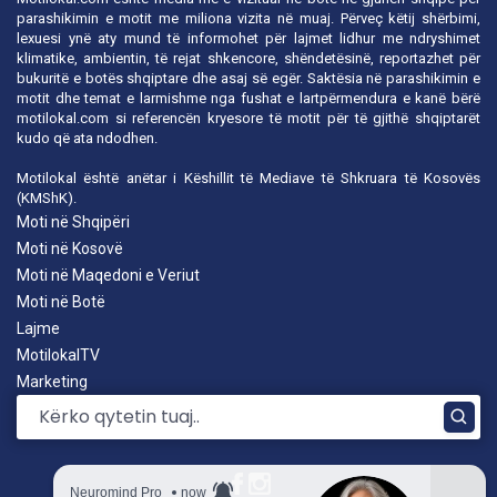
parashikimin e motit me miliona vizita në muaj. Përveç këtij shërbimi,
lexuesi ynë aty mund të informohet për lajmet lidhur me ndryshimet
klimatike, ambientin, të rejat shkencore, shëndetësinë, reportazhet për
bukuritë e botës shqiptare dhe asaj së egër. Saktësia në parashikimin e
motit dhe temat e larmishme nga fushat e lartpërmendura e kanë bërë
motilokal.com
si referencën kryesore të motit për të gjithë shqiptarët
kudo që ata ndodhen.
Motilokal është anëtar i
Këshillit të Mediave të Shkruara të Kosovës
(KMShK).
Moti në Shqipëri
Moti në Kosovë
Moti në Maqedoni e Veriut
Moti në Botë
Lajme
MotilokalTV
Marketing