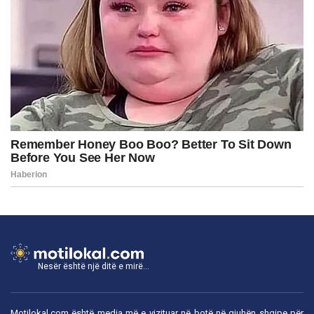
Nesër është një ditë e mirë...
Motilokal.com është media më e vizituar në botë në gjuhën shqipe për