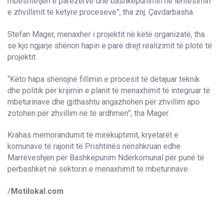
mbështetjen e parezervë dhe bashkëpunimin në lehtësimin
e zhvillimit të këtyre proceseve”, tha znj. Çavdarbasha.
Stefan Mager, menaxher i projektit në këtë organizatë, tha
se kjo ngjarje shënon hapin e parë drejt realizimit të plotë të
projektit.
“Këto hapa shënojnë fillimin e procesit të detajuar teknik
dhe politik për krijimin e planit të menaxhimit të integruar të
mbeturinave dhe gjithashtu angazhohen për zhvillim apo
zotohen për zhvillim në të ardhmen”, tha Mager.
Krahas memorandumit të mirëkuptimit, kryetarët e
komunave të rajonit të Prishtinës nënshkruan edhe
Marrëveshjen për Bashkëpunim Ndërkomunal për punë të
përbashkët në sektorin e menaxhimit të mbeturinave.
/
Motilokal.com