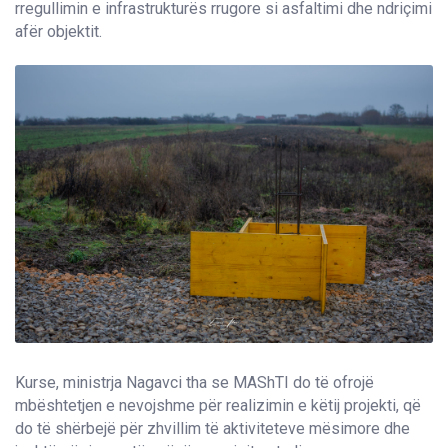
rregullimin e infrastrukturës rrugore si asfaltimi dhe ndriçimi
afër objektit.
Kurse, ministrja Nagavci tha se MAShTI do të ofrojë
mbështetjen e nevojshme për realizimin e këtij projekti, që
do të shërbejë për zhvillim të aktiviteteve mësimore dhe