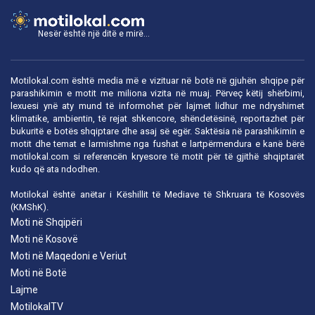
Nesër është një ditë e mirë...
Motilokal.com është media më e vizituar në botë në gjuhën shqipe për
parashikimin e motit me miliona vizita në muaj. Përveç këtij shërbimi,
lexuesi ynë aty mund të informohet për lajmet lidhur me ndryshimet
klimatike, ambientin, të rejat shkencore, shëndetësinë, reportazhet për
bukuritë e botës shqiptare dhe asaj së egër. Saktësia në parashikimin e
motit dhe temat e larmishme nga fushat e lartpërmendura e kanë bërë
motilokal.com
si referencën kryesore të motit për të gjithë shqiptarët
kudo që ata ndodhen.
Motilokal është anëtar i
Këshillit të Mediave të Shkruara të Kosovës
(KMShK).
Moti në Shqipëri
Moti në Kosovë
Moti në Maqedoni e Veriut
Moti në Botë
Lajme
MotilokalTV