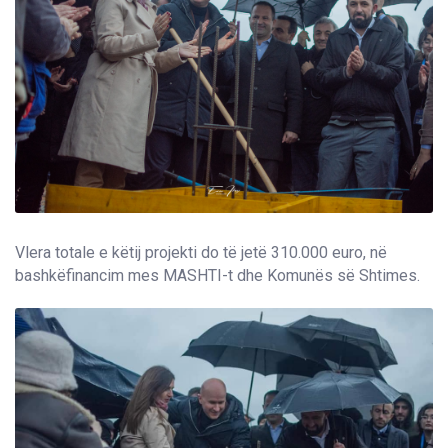
Vlera totale e këtij projekti do të jetë 310.000 euro, në
bashkëfinancim mes MASHTI-t dhe Komunës së Shtimes.