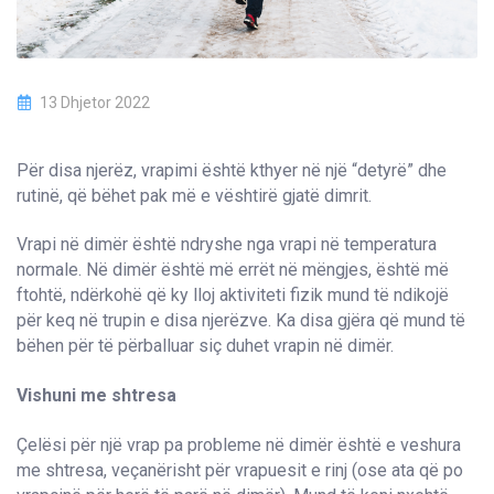
13 Dhjetor 2022
Për disa njerëz, vrapimi është kthyer në një “detyrë” dhe
rutinë, që bëhet pak më e vështirë gjatë dimrit.
Vrapi në dimër është ndryshe nga vrapi në temperatura
normale. Në dimër është më errët në mëngjes, është më
ftohtë, ndërkohë që ky lloj aktiviteti fizik mund të ndikojë
për keq në trupin e disa njerëzve. Ka disa gjëra që mund të
bëhen për të përballuar siç duhet vrapin në dimër.
Vishuni me shtresa
Çelësi për një vrap pa probleme në dimër është e veshura
me shtresa, veçanërisht për vrapuesit e rinj (ose ata që po