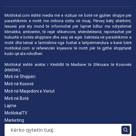
Motilokal.com është media më e vizituar në botë në gjuhën shqipe për
parashikimin e motit me miliona vizita në muaj. Përveç këtij shërbimi,
lexuesi ynë aty mund të informohet për lajmet lidhur me ndryshimet
klimatike, ambientin, të rejat shkencore, shëndetësinë, reportazhet për
bukuritë e botës shqiptare dhe asaj së egër. Saktësia në parashikimin e
motit dhe temat e larmishme nga fushat e lartpërmendura e kanë bërë
motilokal.com
si referencën kryesore të motit për të gjithë shqiptarët
kudo që ata ndodhen.
Motilokal është anëtar i
Këshillit të Mediave të Shkruara të Kosovës
(KMShK).
Moti në Shqipëri
Moti në Kosovë
Moti në Maqedoni e Veriut
Moti në Botë
Lajme
MotilokalTV
Marketing