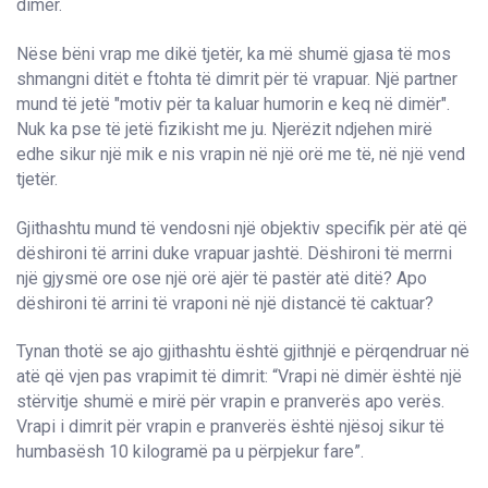
dimër.
Nëse bëni vrap me dikë tjetër, ka më shumë gjasa të mos
shmangni ditët e ftohta të dimrit për të vrapuar. Një partner
mund të jetë "motiv për ta kaluar humorin e keq në dimër".
Nuk ka pse të jetë fizikisht me ju. Njerëzit ndjehen mirë
edhe sikur një mik e nis vrapin në një orë me të, në një vend
tjetër.
Gjithashtu mund të vendosni një objektiv specifik për atë që
dëshironi të arrini duke vrapuar jashtë. Dëshironi të merrni
një gjysmë ore ose një orë ajër të pastër atë ditë? Apo
dëshironi të arrini të vraponi në një distancë të caktuar?
Tynan thotë se ajo gjithashtu është gjithnjë e përqendruar në
atë që vjen pas vrapimit të dimrit: “Vrapi në dimër është një
stërvitje shumë e mirë për vrapin e pranverës apo verës.
Vrapi i dimrit për vrapin e pranverës është njësoj sikur të
humbasësh 10 kilogramë pa u përpjekur fare”.