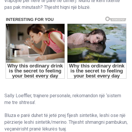
vrapojnë për herë të parë në dimër). Mund të keni nxehtë
pas pak minutash? Thjesht hiqni një bluzë.
Sally Loeffler, trajnere personale, rekomandon një ‘sistem
me tre shtresa'.
Bluza e parë duhet të jetë prej fijesh sintetike, leshi ose një
përzierje leshi sintetik/merino. Thjesht shmangni pambukun,
veçanërisht pranë lëkurës tuaj.