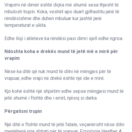
Vrapimi në dimër është diçka më shumë sesa thjesht të
mbulosh trupin. Koka, veshët apo duart gjithashtu janë të
rëndësishme dhe duhen mbuluar kur jashtë janë
temperaturat e ulëta.
Edhe lloji i atleteve ka rëndësi pasi dimri sjell edhe ngrica.
Ndoshta koha e drekës mund të jetë më e mirë për
vrapim
Nëse ka ditë që nuk mund të dilni në mëngjes për të
vrapuar, edhe vrapi në drekë është një ide e mirë.
Kjo kohë është një shpëtim edhe sepse mëngjesi mund të
jetë shumë i ftohtë dhe i errët, njësoj si darka.
Përgatisni trupin
Një ditë e ftohtë mund të jetë fatale, veçanërisht nëse dilni
menjëherë nga shtrati për të vrapuar. Fiziologia Heather A.