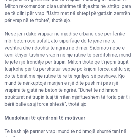
Milton rekomandon disa ushtrime të thjeshta në shtëpi para
se të dilni për vrap. "Ushtrimet në shtëpi përgatisin zemrën
për vrap në të ftohtë", thotë ajo.
Nëse jeni duke vrapuar në mjedise urbane ose periferike
mbi beton ose asfalt, ato sipërfaqe do të jenë më të
vështira dhe ndoshta të ngrira në dimër. Sidomos nëse e
keni kthyer tashmë vrapin në një rutinë të përditshme, mund
të jetë një tronditje për trupin. Milton thotë që t'i jepni trupit
tuaj kohë për t'u përshtatur sepse po krijoni forcë, ashtu siç
do të bënit me një rutinë të re të ngritjes së peshave. Kjo
mund të nënkuptojë marrjen e një dite pushimi pas një
vrapimi të gjatë në beton të ngrirë. "Duhet të ndihmoni
strukturat në trupin tuaj të rriten mjaftueshëm të forta për t'i
bërë ballë asaj force shtesë", thotë ajo.
Mundohuni të qëndroni të motivuar
Të kesh një partner vrapi mund të ndihmojë shumë tani në