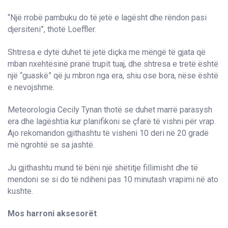
“Një rrobë pambuku do të jetë e lagësht dhe rëndon pasi
djersiteni”, thotë Loeffler.
Shtresa e dytë duhet të jetë diçka me mëngë të gjata që
mban nxehtësinë pranë trupit tuaj, dhe shtresa e tretë është
një “guaskë” që ju mbron nga era, shiu ose bora, nëse është
e nevojshme.
Meteorologia Cecily Tynan thotë se duhet marrë parasysh
era dhe lagështia kur planifikoni se çfarë të vishni për vrap.
Ajo rekomandon gjithashtu të visheni 10 deri në 20 gradë
më ngrohtë se sa jashtë.
Ju gjithashtu mund të bëni një shëtitje fillimisht dhe të
mendoni se si do të ndiheni pas 10 minutash vrapimi në ato
kushte.
Mos harroni aksesorët