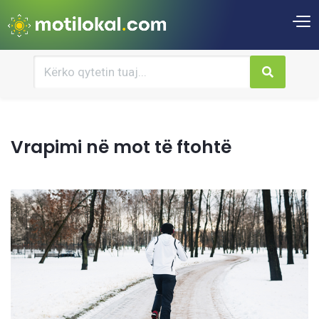
Vrapimi në mot të ftohtë