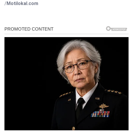
/
Motilokal.com