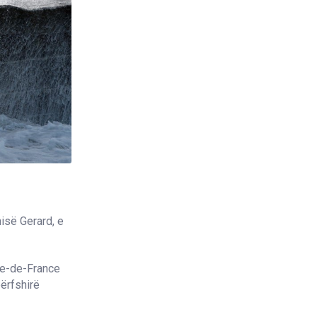
hisë Gerard, e
Ile-de-France
përfshirë