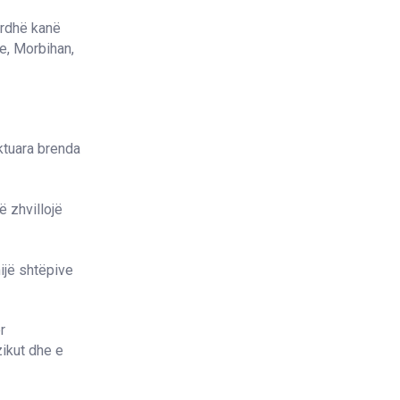
verdhë kanë
e, Morbihan,
ktuara brenda
 zhvillojë
ijë shtëpive
r
zikut dhe e