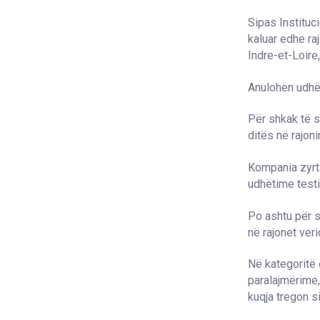
Sipas Instituc
kaluar edhe ra
Indre-et-Loire
Anulohen udhët
Për shkak të s
ditës në rajon
Kompania zyrta
udhëtime testi
Po ashtu për s
në rajonet veri
Në kategoritë 
paralajmërime,
kuqja tregon s