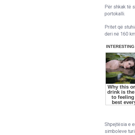
Për shkak të s
portokalli.
Pritet që stuhi
deri në 160 km
Shpejtësia e er
simboleve turis