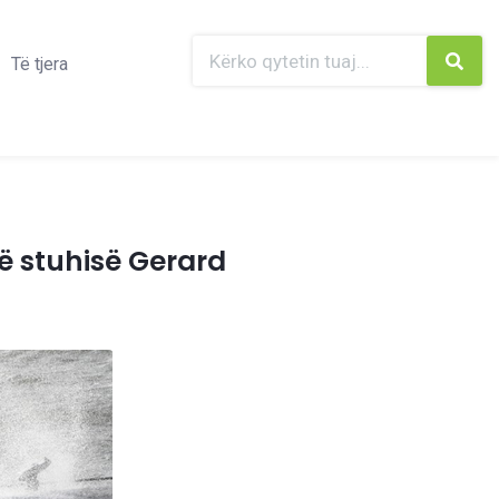
Të tjera
të stuhisë Gerard