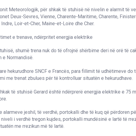
ionit Meteorologjik, për shkak të stuhisë në nivelin e alarmit të 
jonet Deux-Sevres, Vienne, Charente-Maritime, Charente, Finister
, Indre, Loir-et-Cher, Maine-et-Loire dhe Cher.
imet e trenave, ndërpritet energjia elektrike
tuhisë, shumë trena nuk do të ofrojnë shërbime deri në orë të ca
in e Normandisë.
re hekurudhore SNCF e Francës, para fillimit të udhëtimeve do të
mi me trenat zbulues për të kontrolluar situatën e hekurudhave.
hkak të stuhisë Gerard është ndërprerë energjia elektrike e 75 m
ore.
e alarmeve jeshil, të verdhë, portokalli dhe të kuq që përdoren pë
 niveli i verdhë tregon kujdes, portokalli mundësinë e lartë të rre
ituatën me rrezikun më të lartë.