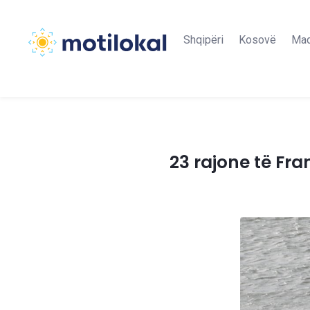
Shqipëri
Kosovë
Maq
23 rajone të Fra