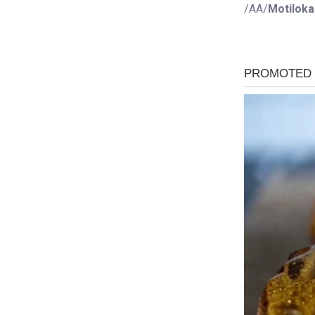
/AA/
Motiloka