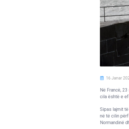
16 Janar 20
Në Francë, 23 r
cila është e ef
Sipas lajmit t
në të cilin për
Normandinë dh