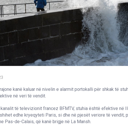
23
ajone kanë kaluar në nivelin e alarmit portokalli për shkak të stu
ektive në veri të vendit.
ë kanalit të televizionit francez BFMTV, stuhia është efektive në 
fshihet edhe kryeqyteti Paris, si dhe në pjesët veriore të vendit, 
e Pas-de-Calais, që kanë brigje në La Mansh.