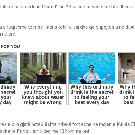
tuhisë së emërtuar "Gerard", në 23 rajone të vendit është dhënë 
a e fuqishme të rrisë intensitetin e saj dhe që shpejtësia në disa 
 në orë.
ës e cila gjatë natës është ndierë fort edhe në majën e Kullës Eif
tike të Parisit, arriti deri në 132 km në orë.