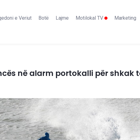
edoni e Veriut
Botë
Lajme
Motilokal TV
Marketing
ncës në alarm portokalli për shkak 