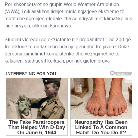
Por shkencëtarët në grupin World Weather Attribution
(WWA), i cili analizon lidhjet midis ngjarjeve ekstreme të
motit dhe ngrohjes globale tha se ndryshimet klimatike nuk
janë arsyeja, shkruan Euronews.
Studimi vlerësoi se ekzistonte një probabilitet 1 në 200 që
tre ciklone të godasin brenda një periudhe tre javore. Duke
përdorur simulimet kompjuterike dhe vëzhgimet në të
kaluarën, studiuesit kërkuan, por nuk gjetën prova.