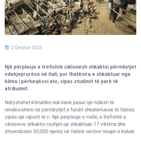
2 Qershor 2023
Një përplasje e trefishtë ciklonesh shkaktoi përmbytjet
vdekjeprurëse në Itali, por thatësira e shkaktuar nga
klima i përkeqësoi ato, sipas studimit të parë të
atribuimit.
Ndryshimet klimatike nuk kanë pasur një ndikim të
rëndësishëm në përmbytjet e fundit shkatërruese të Italisë,
sipas një raporti të ri. Një përplasje e rrallë, e trefishtë e
cikloneve shkaktoi reshjet që shkaktuan 17 viktima dhe
zhvendosën 50,000 njerëz në Italinë veriore muajin e kaluar.