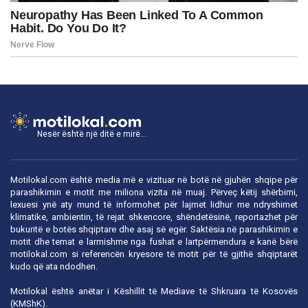
Nesër është një ditë e mirë...
Motilokal.com është media më e vizituar në botë në gjuhën shqipe për
parashikimin e motit me miliona vizita në muaj. Përveç këtij shërbimi,
lexuesi ynë aty mund të informohet për lajmet lidhur me ndryshimet
klimatike, ambientin, të rejat shkencore, shëndetësinë, reportazhet për
bukuritë e botës shqiptare dhe asaj së egër. Saktësia në parashikimin e
motit dhe temat e larmishme nga fushat e lartpërmendura e kanë bërë
motilokal.com
si referencën kryesore të motit për të gjithë shqiptarët
kudo që ata ndodhen.
Motilokal është anëtar i
Këshillit të Mediave të Shkruara të Kosovës
(KMShK).