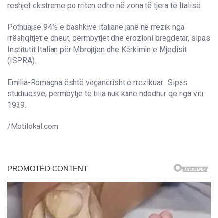
reshjet ekstreme po rriten edhe në zona të tjera të Italisë.
Pothuajse 94% e bashkive italiane janë në rrezik nga
rrëshqitjet e dheut, përmbytjet dhe erozioni bregdetar, sipas
Institutit Italian për Mbrojtjen dhe Kërkimin e Mjedisit
(ISPRA).
Emilia-Romagna është veçanërisht e rrezikuar. Sipas
studiuesve, përmbytje të tilla nuk kanë ndodhur që nga viti
1939.
/Motilokal.com