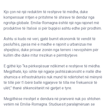
Kjo çon në një reduktim të reshjeve të mëdha, duke
kompensuar rritjen e pritshme të shirave të dendur nga
ngrohja globale. Emilia-Romagna është një nga rajonet më
produktive të Italisë si për bujqësi ashtu edhe për prodhim.
Ashtu si kudo në veri, gjatë bumit ekonomik të vendit të
pasluftës, pjesa më e madhe e rajonit u urbanizua me
shpejtësi, duke privuar zonën nga terreni i nevojshëm për
kullim dhe duke rritur rrezikun e përmbytjeve.
E gjithë kjo “ka përkeqësuar ndikimet e reshjeve të mëdha.
Megjithatë, kjo ishte një ngjarje jashtëzakonisht e rrallë dhe
shumica e infrastrukturës nuk mund të ndërtohet në mënyrë
të tillë për t’i bërë ballë ngjarjeve të tilla me frekuencë të
ulët,” thanë shkencëtarët në gjetjet e tyre.
Megjithëse rreshjet e dendura në pranverë nuk po shtohen
vetëm në Emilia-Romagna. Studiuesit paralajmëruan se