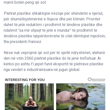
marrë botën peng që sot.
Plehrat plastike shkaktojnë rreziqe për shëndetin e njeriut,
për shumëllojshmërinë e llojeve dhe për klimën. Prioritet
duhet të jetë reduktimi i prodhimit të lëndëve plastike dhe
ndalimit "sa më shpejt të jetë e mundur” të prodhimit të
lëndëve plastike njëpërdorimshe të cilat dëmtojnë mjedisin,
tha presidenti francez.
Nëse nuk veprojmë që sot për të sjellë ndryshimet, atëherë
deri në vitin 2060 plehrat plastike do të jenë trefishuar. Ai
kërkoi po ashtu t'i jepet fund eksportit të plehrave plastike
nga vendet e industrializuara në jugun global.