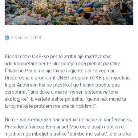
4 Qershor 2023
Bisedimet e OKB-së për të arritur një marrëveshje
ndërkombëtare për të ulur ndotjen nga plehrat plastike
filluan në Paris me një thirrje urgjente për të vepruar.
Drejtoresha e programit UNEP, program i OKB për mjedisin,
Inger Andersen tha se plastikët që hidhen poshtë pas
përdorimit "janë duke u marrë frymën sistemeve tona
ekologjike”. E vërtetë është po ashtu, "që ne nuk mund ta
luftojmë këtë problem me anë të riciklimit”.
Në një Video-mesazh transmetuar në hapje të konferencës,
Presidenti francez Emmanuel Macron, e quajti ndotjen e
mjedisit nga mbetjet plastike "bombë me sahat”, e cila e ka