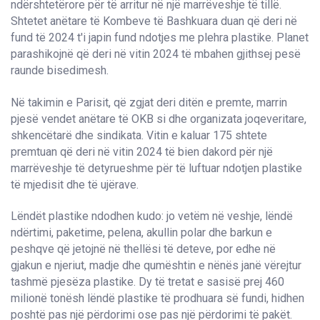
ndërshtetërore për të arritur në një marrëveshje të tillë.
Shtetet anëtare të Kombeve të Bashkuara duan që deri në
fund të 2024 t'i japin fund ndotjes me plehra plastike. Planet
parashikojnë që deri në vitin 2024 të mbahen gjithsej pesë
raunde bisedimesh.
Në takimin e Parisit, që zgjat deri ditën e premte, marrin
pjesë vendet anëtare të OKB si dhe organizata joqeveritare,
shkencëtarë dhe sindikata. Vitin e kaluar 175 shtete
premtuan që deri në vitin 2024 të bien dakord për një
marrëveshje të detyrueshme për të luftuar ndotjen plastike
të mjedisit dhe të ujërave.
Lëndët plastike ndodhen kudo: jo vetëm në veshje, lëndë
ndërtimi, paketime, pelena, akullin polar dhe barkun e
peshqve që jetojnë në thellësi të deteve, por edhe në
gjakun e njeriut, madje dhe qumështin e nënës janë vërejtur
tashmë pjesëza plastike. Dy të tretat e sasisë prej 460
milionë tonësh lëndë plastike të prodhuara së fundi, hidhen
poshtë pas një përdorimi ose pas një përdorimi të pakët.