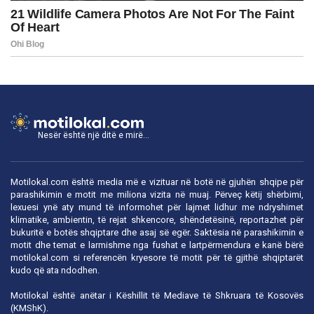
Nesër është një ditë e mirë...
Motilokal.com është media më e vizituar në botë në gjuhën shqipe për
parashikimin e motit me miliona vizita në muaj. Përveç këtij shërbimi,
lexuesi ynë aty mund të informohet për lajmet lidhur me ndryshimet
klimatike, ambientin, të rejat shkencore, shëndetësinë, reportazhet për
bukuritë e botës shqiptare dhe asaj së egër. Saktësia në parashikimin e
motit dhe temat e larmishme nga fushat e lartpërmendura e kanë bërë
motilokal.com
si referencën kryesore të motit për të gjithë shqiptarët
kudo që ata ndodhen.
Motilokal është anëtar i
Këshillit të Mediave të Shkruara të Kosovës
(KMShK).