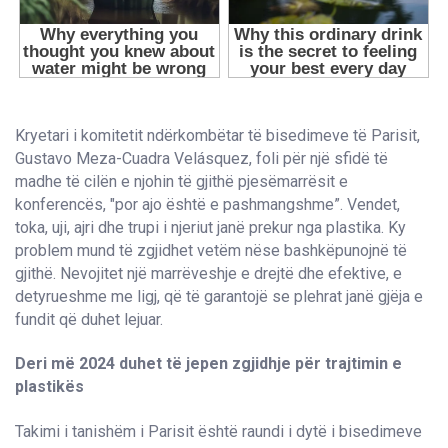
Kryetari i komitetit ndërkombëtar të bisedimeve të Parisit,
Gustavo Meza-Cuadra Velásquez, foli për një sfidë të
madhe të cilën e njohin të gjithë pjesëmarrësit e
konferencës, "por ajo është e pashmangshme”. Vendet,
toka, uji, ajri dhe trupi i njeriut janë prekur nga plastika. Ky
problem mund të zgjidhet vetëm nëse bashkëpunojnë të
gjithë. Nevojitet një marrëveshje e drejtë dhe efektive, e
detyrueshme me ligj, që të garantojë se plehrat janë gjëja e
fundit që duhet lejuar.
Deri më 2024 duhet të jepen zgjidhje për trajtimin e
plastikës
Takimi i tanishëm i Parisit është raundi i dytë i bisedimeve