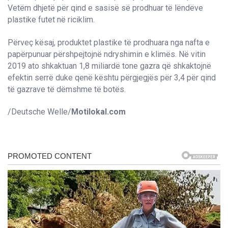
Vetëm dhjetë për qind e sasisë së prodhuar të lëndëve
plastike futet në riciklim.
Përveç kësaj, produktet plastike të prodhuara nga nafta e
papërpunuar përshpejtojnë ndryshimin e klimës. Në vitin
2019 ato shkaktuan 1,8 miliardë tone gazra që shkaktojnë
efektin serrë duke qenë kështu përgjegjës për 3,4 për qind
të gazrave të dëmshme të botës.
/Deutsche Welle/
Motilokal.com