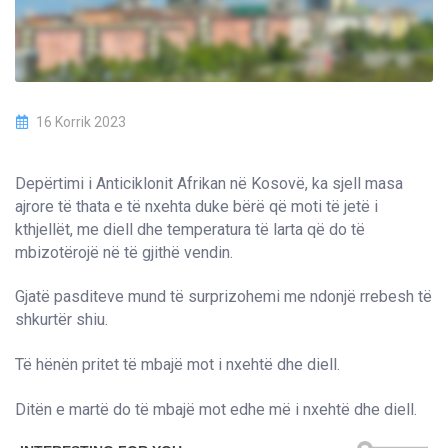
16 Korrik 2023
Depërtimi i Anticiklonit Afrikan në Kosovë, ka sjell masa
ajrore të thata e të nxehta duke bërë që moti të jetë i
kthjellët, me diell dhe temperatura të larta që do të
mbizotërojë në të gjithë vendin.
Gjatë pasditeve mund të surprizohemi me ndonjë rrebesh të
shkurtër shiu.
Të hënën pritet të mbajë mot i nxehtë dhe diell.
Ditën e martë do të mbajë mot edhe më i nxehtë dhe diell.