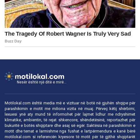
Nesër është një ditë e mirë...
Motilokal.com është media më e vizituar në botë në gjuhën shqipe për
parashikimin e motit me miliona vizita në muaj. Përveç këtij shërbimi,
lexuesi ynë aty mund të informohet për lajmet lidhur me ndryshimet
klimatike, ambientin, të rejat shkencore, shëndetësinë, reportazhet për
bukuritë e botës shqiptare dhe asaj së egër. Saktësia në parashikimin e
motit dhe temat e larmishme nga fushat e lartpërmendura e kanë bërë
motilokal.com
si referencën kryesore të motit për të gjithë shqiptarët