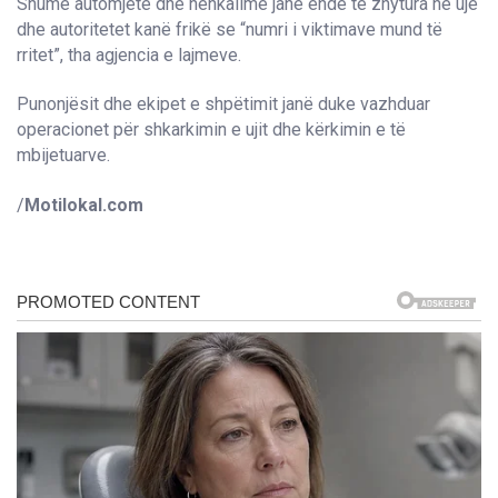
Shumë automjete dhe nënkalime janë ende të zhytura në ujë
dhe autoritetet kanë frikë se “numri i viktimave mund të
rritet”, tha agjencia e lajmeve.
Punonjësit dhe ekipet e shpëtimit janë duke vazhduar
operacionet për shkarkimin e ujit dhe kërkimin e të
mbijetuarve.
/
Motilokal.com