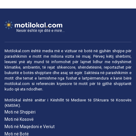
Nesër është një ditë e mirë...
Motilokal.com është media më e vizituar në botë në gjuhën shqipe për
parashikimin e motit me miliona vizita në muaj. Përveç këtij shërbimi,
lexuesi ynë aty mund të informohet për lajmet lidhur me ndryshimet
klimatike, ambientin, të rejat shkencore, shëndetësinë, reportazhet për
bukuritë e botës shqiptare dhe asaj së egër. Saktësia në parashikimin e
motit dhe temat e larmishme nga fushat e lartpërmendura e kanë bërë
motilokal.com
si referencën kryesore të motit për të gjithë shqiptarët
kudo që ata ndodhen.
Motilokal është anëtar i
Këshillit të Mediave të Shkruara të Kosovës
(KMShK).
Moti në Shqipëri
Moti në Kosovë
Moti në Maqedoni e Veriut
Moti në Botë