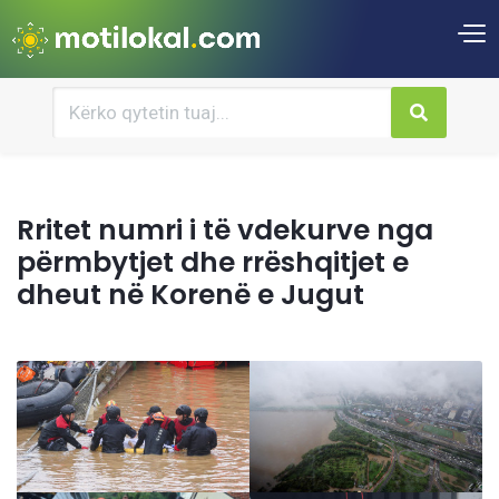
Rritet numri i të vdekurve nga
përmbytjet dhe rrëshqitjet e
dheut në Korenë e Jugut