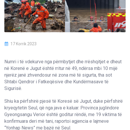
17 Korrik 2023
Numri i të vdekurve nga përmbytjet dhe rrëshqitjet e dheut
në Korenë e Jugut është rritur në 49, ndërsa mbi 10 mijë
njerëz janë zhvendosur në zona më të sigurta, tha sot
Shtabi Qendror i Fatkeqësive dhe Kundërmasave të
Sigurisë.
Shiu ka përfshirë pjesë të Koresë së Jugut, duke përfshirë
kryeqytetin Seul, që nga java e kaluar. Provinca juglindore
Gyeongsangu Verior është goditur rëndë, me 19 viktima të
konfirmuara deri më tani, raportoi agjencia e lajmeve
“Yonhap News” me bazë në Seul.