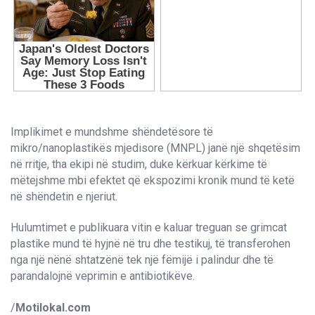
Implikimet e mundshme shëndetësore të
mikro/nanoplastikës mjedisore (MNPL) janë një shqetësim
në rritje, tha ekipi në studim, duke kërkuar kërkime të
mëtejshme mbi efektet që ekspozimi kronik mund të ketë
në shëndetin e njeriut.
Hulumtimet e publikuara vitin e kaluar treguan se grimcat
plastike mund të hyjnë në tru dhe testikuj, të transferohen
nga një nënë shtatzënë tek një fëmijë i palindur dhe të
parandalojnë veprimin e antibiotikëve.
/
Motilokal.com