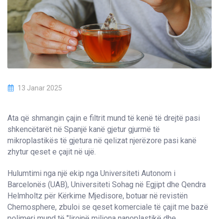
13 Janar 2025
Ata që shmangin çajin e filtrit mund të kenë të drejtë pasi
shkencëtarët në Spanjë kanë gjetur gjurmë të
mikroplastikës të gjetura në qelizat njerëzore pasi kanë
zhytur qeset e çajit në ujë.
Hulumtimi nga një ekip nga Universiteti Autonom i
Barcelonës (UAB), Universiteti Sohag në Egjipt dhe Qendra
Helmholtz për Kërkime Mjedisore, botuar në revistën
Chemosphere, zbuloi se qeset komerciale të çajit me bazë
polimeri mund të "lirojnë miliona nanoplastikë dhe