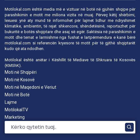
Motilokal.com është media më e vizituar në botë në gjuhën shqipe për
parashikimin e motit me miliona vizita në muaj. Përveç këtij shërbimi,
lexuesi ynë aty mund të informohet për lajmet lidhur me ndryshimet
klimatike, ambientin, të rejat shkencore, shëndetësinë, reportazhet për
bukuritë e botës shqiptare dhe asaj së egër. Saktësia në parashikimin e
motit dhe temat e larmishme nga fushat e lartpërmendura e kanë bërë
motilokal.com
si referencën kryesore të motit për të gjithë shqiptarët
kudo që ata ndodhen.
Motilokal është anëtar i
Këshillit të Mediave të Shkruara të Kosovës
(KMShK).
Moti në Shqipëri
Moti në Kosovë
Moti në Maqedoni e Veriut
Moti në Botë
Lajme
MotilokalTV
Marketing