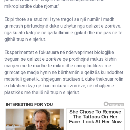
mikroplastikë duke njomur."
Ekipi thotë se studimi i tyre tregoi se një numër i madh
grimcash përfundojnë duke u zhytur nga qelizat e zorrëve,
nga ku ato kalojnë në qarkullimin e gjakut dhe më pas në të
gjithë trupin e njeriut.
Eksperimentet e fokusuara në ndërveprimet biologjike
treguan se qelizat e zorrëve që prodhojnë mukus kishin
marrjen më të madhe të mikro dhe nanoplastikës, me
grimcat që madje hynin në bërthamën e qelizës ku ndodhet
materiali gjenetik, shpjeguan studiuesit, duke theksuar rolin
e dukshëm kyç që luan mukusi i zorrëve, në mbajtjen e
plastikës më thellë në trupin e njeriut.