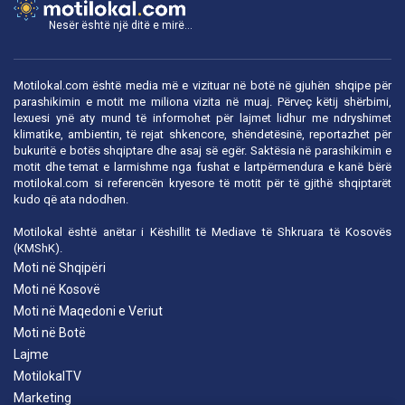
Nesër është një ditë e mirë...
Motilokal.com është media më e vizituar në botë në gjuhën shqipe për
parashikimin e motit me miliona vizita në muaj. Përveç këtij shërbimi,
lexuesi ynë aty mund të informohet për lajmet lidhur me ndryshimet
klimatike, ambientin, të rejat shkencore, shëndetësinë, reportazhet për
bukuritë e botës shqiptare dhe asaj së egër. Saktësia në parashikimin e
motit dhe temat e larmishme nga fushat e lartpërmendura e kanë bërë
motilokal.com
si referencën kryesore të motit për të gjithë shqiptarët
kudo që ata ndodhen.
Motilokal është anëtar i
Këshillit të Mediave të Shkruara të Kosovës
(KMShK).
Moti në Shqipëri
Moti në Kosovë
Moti në Maqedoni e Veriut
Moti në Botë
Lajme
MotilokalTV
Marketing