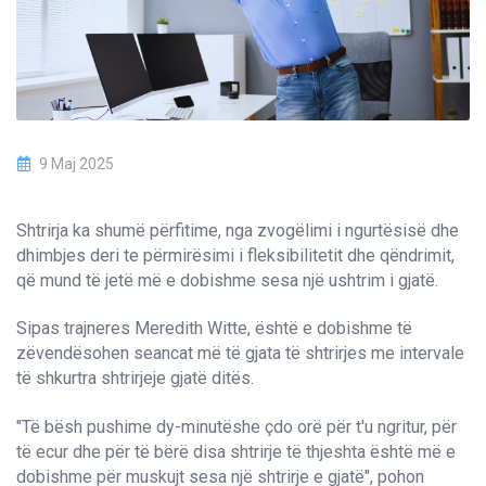
9 Maj 2025
Shtrirja ka shumë përfitime, nga zvogëlimi i ngurtësisë dhe
dhimbjes deri te përmirësimi i fleksibilitetit dhe qëndrimit,
që mund të jetë më e dobishme sesa një ushtrim i gjatë.
Sipas trajneres Meredith Witte, është e dobishme të
zëvendësohen seancat më të gjata të shtrirjes me intervale
të shkurtra shtrirjeje gjatë ditës.
"Të bësh pushime dy-minutëshe çdo orë për t'u ngritur, për
të ecur dhe për të bërë disa shtrirje të thjeshta është më e
dobishme për muskujt sesa një shtrirje e gjatë", pohon