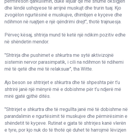
përmirëson qarkullimin, duke lejuar që më shumë oksigjen
dhe lëndë ushqyese të arrijnë muskujt dhe trurin tuaj. Kjo
zvogëlon ngurtësinë e muskujve, dhimbjen e kyçeve dhe
ndihmon në ruajtjen e një qëndrimi drejt", thotë trajnuesja.
Përveç kësaj, shtrirja mund të ketë një ndikim pozitiv edhe
në shëndetin mendor.
"Shtrirja dhe pushimet e shkurtra me sytë aktivizojnë
sistemin nervor parasimpatik, i cili na ndihmon të ndihemi
më të qetë dhe më të relaksuar", tha Witte.
Ajo beson se shtrirjet e shkurtra dhe të shpeshta për t’u
shtrirë janë një mënyrë më e dobishme për t’u ndjerë më
mirë gjatë gjithë ditës.
"Shtrirjet e shkurtra dhe të rregullta janë më të dobishme në
parandalimin e ngurtësimit të muskujve dhe përmirësimin e
shëndetit të kyçeve. Rutinat e gjata të shtrirjes kanë vlerën
e tyre, por kjo nuk do të thotë që duhet të harrojmë lëvizjen