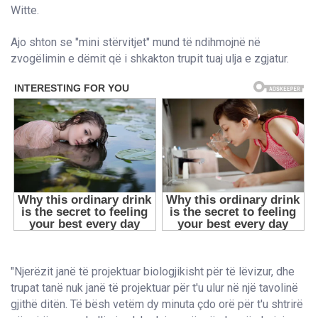
Witte.
Ajo shton se "mini stërvitjet" mund të ndihmojnë në
zvogëlimin e dëmit që i shkakton trupit tuaj ulja e zgjatur.
"Njerëzit janë të projektuar biologjikisht për të lëvizur, dhe
trupat tanë nuk janë të projektuar për t'u ulur në një tavolinë
gjithë ditën. Të bësh vetëm dy minuta çdo orë për t'u shtrirë