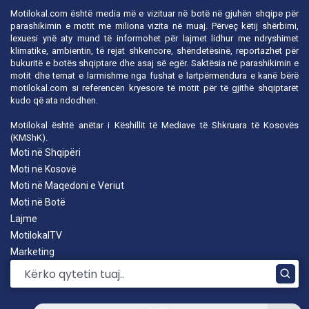
Motilokal.com është media më e vizituar në botë në gjuhën shqipe për
parashikimin e motit me miliona vizita në muaj. Përveç këtij shërbimi,
lexuesi ynë aty mund të informohet për lajmet lidhur me ndryshimet
klimatike, ambientin, të rejat shkencore, shëndetësinë, reportazhet për
bukuritë e botës shqiptare dhe asaj së egër. Saktësia në parashikimin e
motit dhe temat e larmishme nga fushat e lartpërmendura e kanë bërë
motilokal.com
si referencën kryesore të motit për të gjithë shqiptarët
kudo që ata ndodhen.
Motilokal është anëtar i
Këshillit të Mediave të Shkruara të Kosovës
(KMShK).
Moti në Shqipëri
Moti në Kosovë
Moti në Maqedoni e Veriut
Moti në Botë
Lajme
MotilokalTV
Marketing