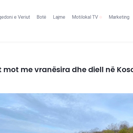
edoni e Veriut
Botë
Lajme
Motilokal TV
Marketing
t mot me vranësira dhe diell në Kos