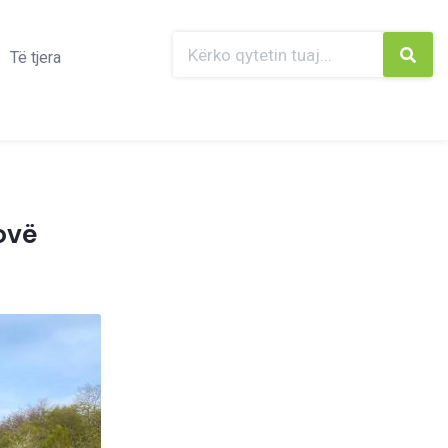
Të tjera
ovë