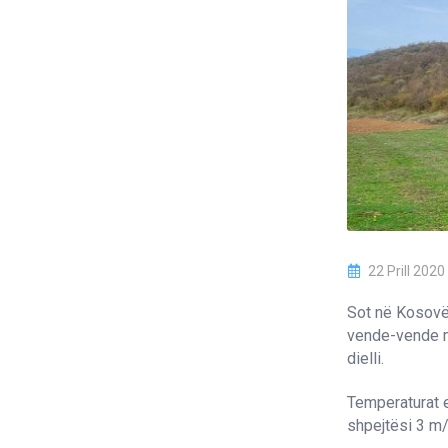
22 Prill 2020
Sot në Kosovë 
vende-vende m
dielli.
Temperaturat e
shpejtësi 3 m/