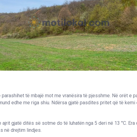
parashihet të mbajë mot me vranësira të pjesshme. Në orët e par
und edhe me riga shiu. Ndërsa gjatë pasdites pritet që të kemi
 ajrit gjatë ditës së sotme do të luhatën nga 5 deri në 13 °C. Era 
s në drejtim lindjes.