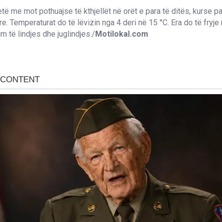
 jetë me mot pothuajse të kthjellët në orët e para të ditës, kurse 
re. Temperaturat do të lëvizin nga 4 deri në 15 °C. Era do të fryj
m të lindjes dhe juglindjes./
Motilokal.com