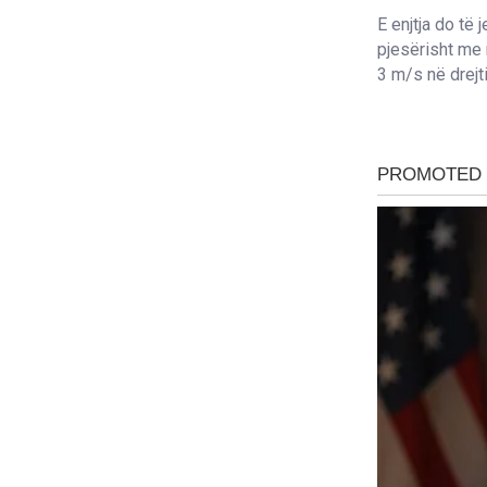
E enjtja do të
pjesërisht me 
3 m/s në drejti