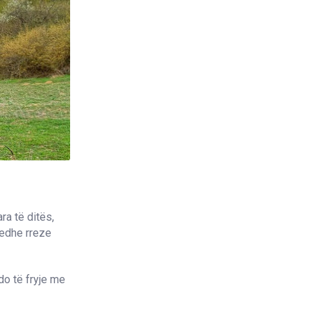
a të ditës,
 edhe rreze
do të fryje me