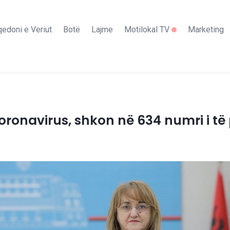
edoni e Veriut
Botë
Lajme
Motilokal TV
Marketing
koronavirus, shkon në 634 numri i të