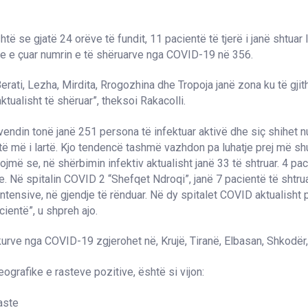
htë se gjatë 24 orëve të fundit, 11 pacientë të tjerë i janë shtuar 
ke e çuar numrin e të shëruarve nga COVID-19 në 356.
erati, Lezha, Mirdita, Rrogozhina dhe Tropoja janë zona ku të gjith
 aktualisht të shëruar”, theksoi Rakacolli.
 vendin tonë janë 251 persona të infektuar aktivë dhe siç shihet nu
ë më i lartë. Kjo tendencë tashmë vazhdon pa luhatje prej më s
ojmë se, në shërbimin infektiv aktualisht janë 33 të shtruar. 4 pa
ve. Në spitalin COVID 2 “Shefqet Ndroqi”, janë 7 pacientë të shtrua
 intensive, në gjendje të rënduar. Në dy spitalet COVID aktualisht 
ientë”, u shpreh ajo.
kurve nga COVID-19 zgjerohet në, Krujë, Tiranë, Elbasan, Shkodër,
eografike e rasteve pozitive, është si vijon:
aste