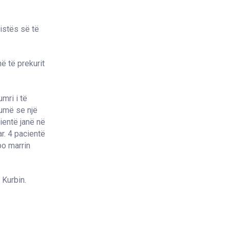
listës së të
ë të prekurit
mri i të
humë se një
cientë janë në
r. 4 pacientë
po marrin
 Kurbin.