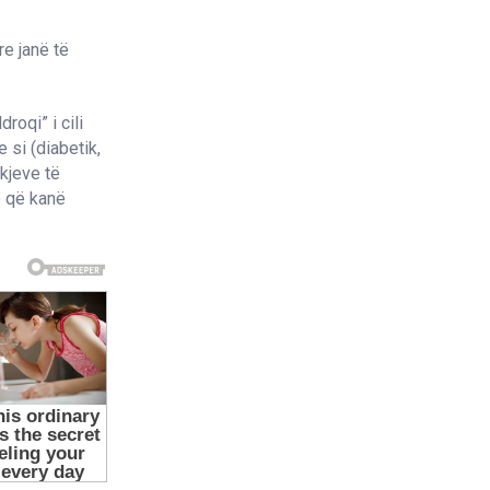
re janë të
roqi” i cili
 si (diabetik,
ekjeve të
e që kanë