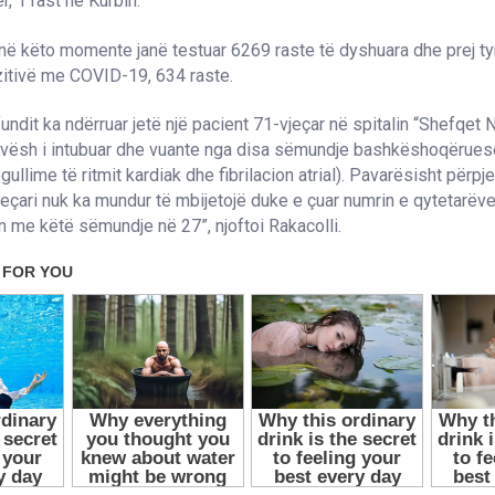
, 1 rast në Kurbin.
 në këto momente janë testuar 6269 raste të dyshuara dhe prej ty
zitivë me COVID-19, 634 raste.
undit ka ndërruar jetë një pacient 71-vjeçar në spitalin “Shefqet Nd
javësh i intubuar dhe vuante nga disa sëmundje bashkëshoqëruese
egullime të ritmit kardiak dhe fibrilacion atrial). Pavarësisht përpj
eçari nuk ka mundur të mbijetojë duke e çuar numrin e qytetarëv
 me këtë sëmundje në 27”, njoftoi Rakacolli.