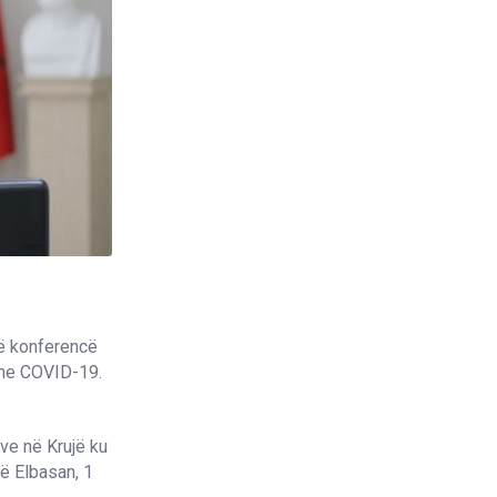
jë konferencë
 me COVID-19.
eve në Krujë ku
në Elbasan, 1