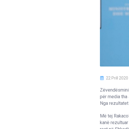
22 Prill 2020
Zëvendësminist
për media tha 
Nga rezultatet
Më tej Rakacol
kanë rezultuar 