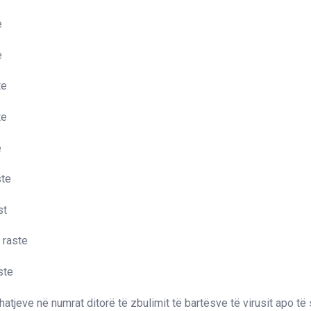
e
e
te
te
e
ste
st
 raste
ste
hatjeve në numrat ditorë të zbulimit të bartësve të virusit apo t