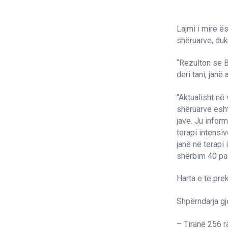
Lajmi i mirë ës
shëruarve, du
“Rezulton se B
deri tani, janë
“Aktualisht në
shëruarve ësht
jave. Ju inform
terapi intensi
janë në terapi
shërbim 40 pac
Harta e të pre
Shpërndarja gj
– Tiranë 256 r