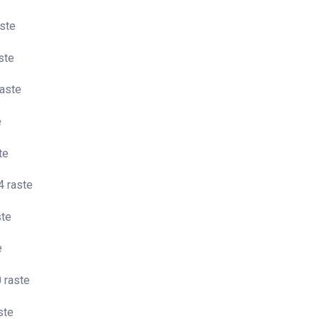
aste
ste
raste
e
te
4 raste
ste
e
 raste
ste