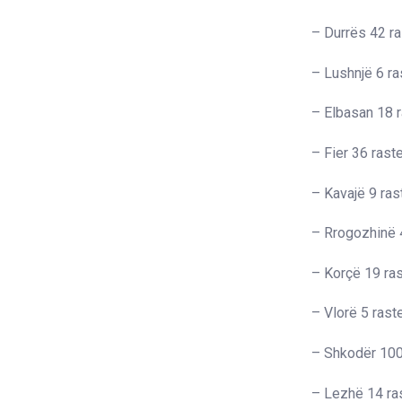
– Durrës 42 r
– Lushnjë 6 ra
– Elbasan 18 
– Fier 36 rast
– Kavajë 9 ras
– Rrogozhinë 
– Korçë 19 ra
– Vlorë 5 rast
– Shkodër 100
– Lezhë 14 ra