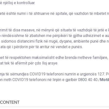
të njëlloj e kontrolluar.
tetë është numri i të shtruarve në spitale, që vazhdon të mbetet n
irimit të disa masave, në mënyrë që situata të vazhdojë të jetë e k
 rëndësishme të zbatohen me përpikëri të gjitha udhëzimet e au
sidomos distancimi fizik në rrugë, dyqane, ambiente punë dhe n
 ata që i përdorin për të arritur në vendet e punës.
et të respektohen maksimalisht edhe brenda rretheve familjare,
t tek të afërmit për çdo lloj arsye.
nja të sëmundjes COVID19 telefononi numrin e urgjencës 127. P
n rreth COVID19 telefononi në linjën e gjelbër 0800 40 40./
Moti