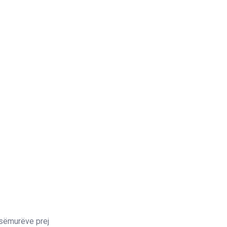
ë sëmurëve prej