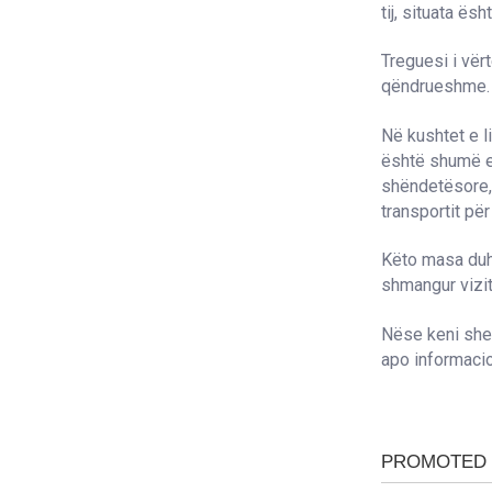
tij, situata ësh
Treguesi i vër
qëndrueshme.
Në kushtet e l
është shumë e
shëndetësore, 
transportit për
Këto masa duh
shmangur vizita
Nëse keni she
apo informacio