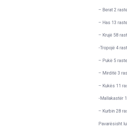
– Berat 2 rast
– Has 13 rast
– Krujë 58 ras
-Tropojë 4 ras
– Pukë 5 rast
– Mirditë 3 ra
– Kukës 11 ra
-Mallakastër 1
– Kurbin 28 ra
Pavarësisht lu