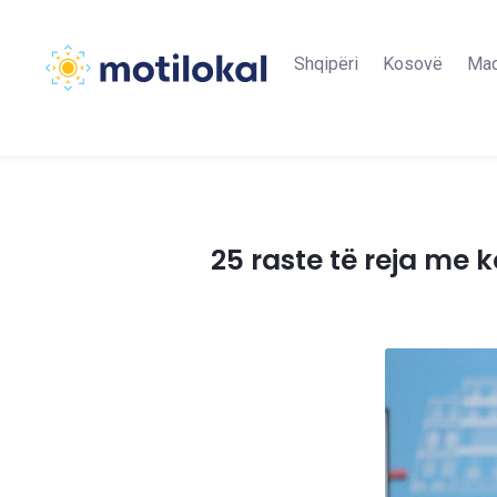
Shqipëri
Kosovë
Maq
25 raste të reja me 