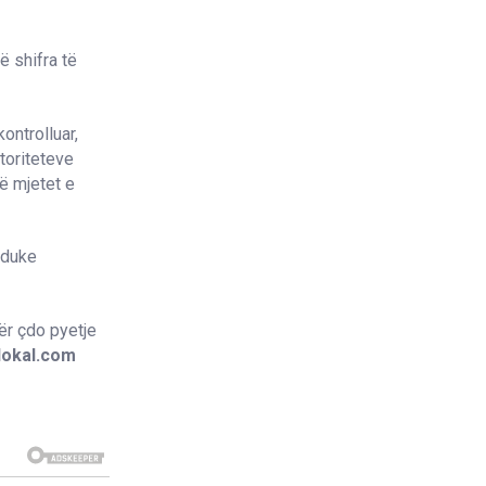
ë shifra të
ontrolluar,
toriteteve
ë mjetet e
 duke
ër çdo pyetje
lokal.com