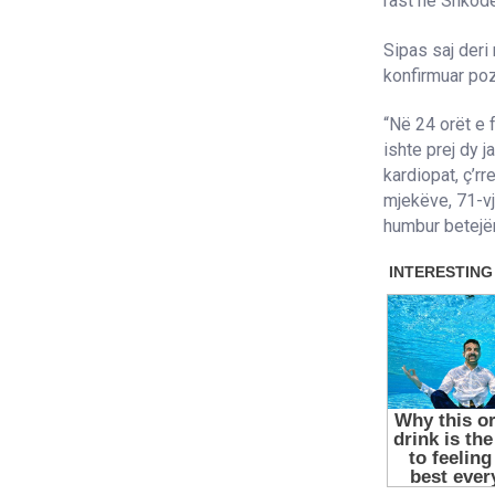
rast në Shkodër
Sipas saj deri
konfirmuar po
“Në 24 orët e f
ishte prej dy 
kardiopat, ç’rr
mjekëve, 71-vj
humbur betejën