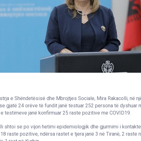
rja e Shëndetësisë dhe Mbrojtjes Sociale, Mira Rakacolli, në n
se gjatë 24 orëve të fundit janë testuar 252 persona të dyshuar
 e testimeve janë konfirmuar 25 raste pozitive me COVID19.
li shtoi se po vijon hetimi epidemiologjik dhe gjurmimi i kontakt
18 raste pozitive, ndërsa rastet e tjera janë 3 në Tiranë, 2 raste 