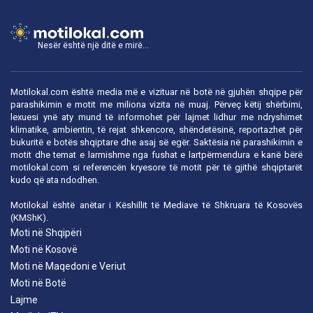
Nesër është një ditë e mirë...
Motilokal.com është media më e vizituar në botë në gjuhën shqipe për
parashikimin e motit me miliona vizita në muaj. Përveç këtij shërbimi,
lexuesi ynë aty mund të informohet për lajmet lidhur me ndryshimet
klimatike, ambientin, të rejat shkencore, shëndetësinë, reportazhet për
bukuritë e botës shqiptare dhe asaj së egër. Saktësia në parashikimin e
motit dhe temat e larmishme nga fushat e lartpërmendura e kanë bërë
motilokal.com
si referencën kryesore të motit për të gjithë shqiptarët
kudo që ata ndodhen.
Motilokal është anëtar i
Këshillit të Mediave të Shkruara të Kosovës
(KMShK).
Moti në Shqipëri
Moti në Kosovë
Moti në Maqedoni e Veriut
Moti në Botë
Lajme