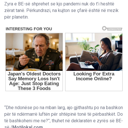
Zyra e BE-së shprehet se kjo pandemi nuk do t’i heshtë
zërat tanë. Përkundrazi, na kujton se çfarë është në rrezik
për planetin.
“Dhe ndonëse po na mban larg, ajo gjithashtu po na bashkon
për të ndërmarrë luftën për shtëpinë tonë të përbashkët. Do
të bashkoheni me ne?”, thuhet në deklaratën e zyrës së BE-
së./
Motilokal.com