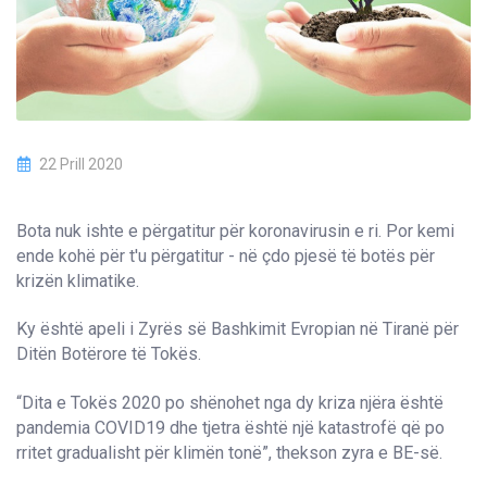
22 Prill 2020
Bota nuk ishte e përgatitur për koronavirusin e ri. Por kemi
ende kohë për t'u përgatitur - në çdo pjesë të botës për
krizën klimatike.
Ky është apeli i Zyrës së Bashkimit Evropian në Tiranë për
Ditën Botërore të Tokës.
“Dita e Tokës 2020 po shënohet nga dy kriza njëra është
pandemia COVID19 dhe tjetra është një katastrofë që po
rritet gradualisht për klimën tonë”, thekson zyra e BE-së.