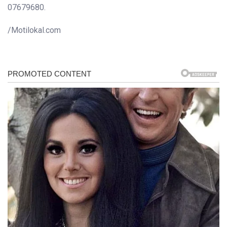
07679680.
/Motilokal.com