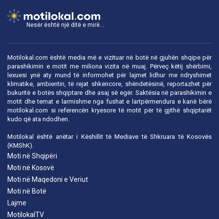
Nesër është një ditë e mirë...
Motilokal.com është media më e vizituar në botë në gjuhën shqipe për
parashikimin e motit me miliona vizita në muaj. Përveç këtij shërbimi,
lexuesi ynë aty mund të informohet për lajmet lidhur me ndryshimet
klimatike, ambientin, të rejat shkencore, shëndetësinë, reportazhet për
bukuritë e botës shqiptare dhe asaj së egër. Saktësia në parashikimin e
motit dhe temat e larmishme nga fushat e lartpërmendura e kanë bërë
motilokal.com
si referencën kryesore të motit për të gjithë shqiptarët
kudo që ata ndodhen.
Motilokal është anëtar i
Këshillit të Mediave të Shkruara të Kosovës
(KMShK).
Moti në Shqipëri
Moti në Kosovë
Moti në Maqedoni e Veriut
Moti në Botë
Lajme
MotilokalTV