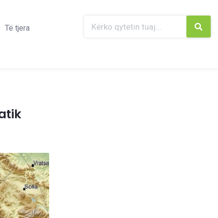
Të tjera
atik