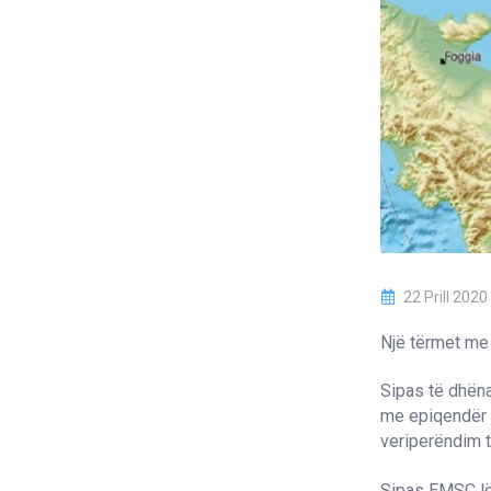
22 Prill 2020
Një tërmet me 
Sipas të dhën
me epiqendër D
veriperëndim t
Sipas EMSC lëk