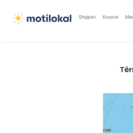
Shqipëri
Kosovë
Maq
Tër