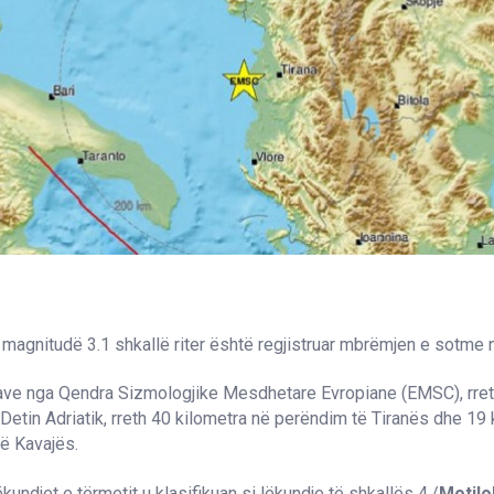
magnitudë 3.1 shkallë riter është regjistruar mbrëmjen e sotme n
ave nga Qendra Sizmologjike Mesdhetare Evropiane (EMSC), rret
etin Adriatik, rreth 40 kilometra në perëndim të Tiranës dhe 19 
ë Kavajës.
undjet e tërmetit u klasifikuan si lëkundje të shkallës 4./
Motilo