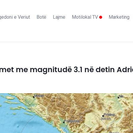
edoni e Veriut
Botë
Lajme
Motilokal TV
Marketing
met me magnitudë 3.1 në detin Adri