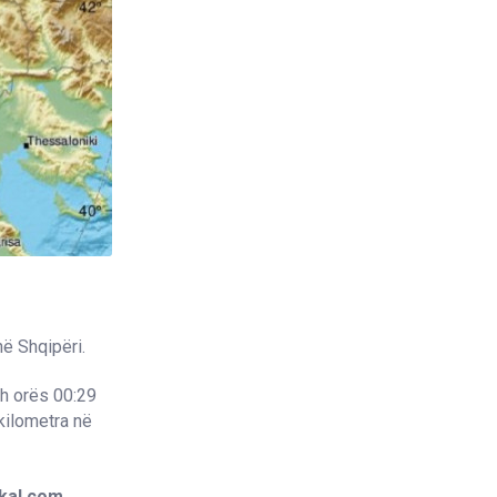
ë Shqipëri.
h orës 00:29
kilometra në
kal.com