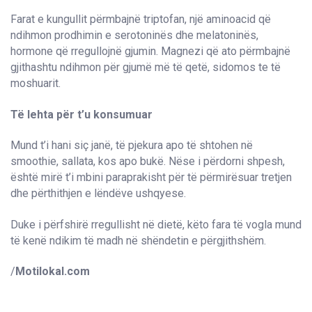
Farat e kungullit përmbajnë triptofan, një aminoacid që
ndihmon prodhimin e serotoninës dhe melatoninës,
hormone që rregullojnë gjumin. Magnezi që ato përmbajnë
gjithashtu ndihmon për gjumë më të qetë, sidomos te të
moshuarit.
Të lehta për t’u konsumuar
Mund t’i hani siç janë, të pjekura apo të shtohen në
smoothie, sallata, kos apo bukë. Nëse i përdorni shpesh,
është mirë t’i mbini paraprakisht për të përmirësuar tretjen
dhe përthithjen e lëndëve ushqyese.
Duke i përfshirë rregullisht në dietë, këto fara të vogla mund
të kenë ndikim të madh në shëndetin e përgjithshëm.
/
Motilokal.com