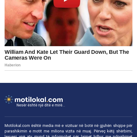
Nesër është një ditë e mirë...
Motilokal.com është media më e vizituar në botë në gjuhën shqipe për
parashikimin e motit me miliona vizita në muaj. Përveç këtij shërbimi,
lexuesi ynë aty mund të informohet për lajmet lidhur me ndryshimet