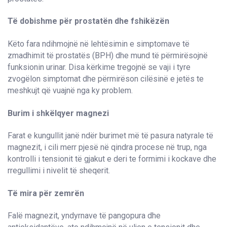
Të dobishme për prostatën dhe fshikëzën
Këto fara ndihmojnë në lehtësimin e simptomave të
zmadhimit të prostatës (BPH) dhe mund të përmirësojnë
funksionin urinar. Disa kërkime tregojnë se vaji i tyre
zvogëlon simptomat dhe përmirëson cilësinë e jetës te
meshkujt që vuajnë nga ky problem.
Burim i shkëlqyer magnezi
Farat e kungullit janë ndër burimet më të pasura natyrale të
magnezit, i cili merr pjesë në qindra procese në trup, nga
kontrolli i tensionit të gjakut e deri te formimi i kockave dhe
rregullimi i nivelit të sheqerit.
Të mira për zemrën
Falë magnezit, yndyrnave të pangopura dhe