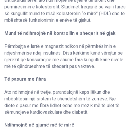
antioksidantëve, ato ndihmojnë në uljen e tensionit dhe
përmirësimin e kolesterolit. Studimet tregojnë se vaji i farës
së kungullit mund të rrisë kolesterolin “e mirë” (HDL) dhe të
mbështesë funksionimin e enëve të gjakut.
Mund të ndihmojnë në kontrollin e sheqerit në gjak
Përmbajtja e lartë e magnezit ndikon në përmirësimin e
ndjeshmërisë ndaj insulinës. Disa kërkime kanë vërejtur se
njerëzit që konsumojnë më shumë fara kungulli kanë nivele
më të qëndrueshme të sheqerit pas vakteve.
Të pasura me fibra
Ato ndihmojnë në tretje, parandalojnë kapsllëkun dhe
mbështesin një sistem të shëndetshëm të zorrëve. Një
dietë e pasur me fibra lidhet edhe me rrezik më të ulët të
sëmundjeve kardiovaskulare dhe diabetit.
Ndihmojnë në gjumë më të mirë