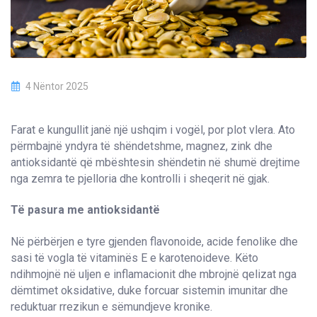
4 Nëntor 2025
Farat e kungullit janë një ushqim i vogël, por plot vlera. Ato
përmbajnë yndyra të shëndetshme, magnez, zink dhe
antioksidantë që mbështesin shëndetin në shumë drejtime
nga zemra te pjelloria dhe kontrolli i sheqerit në gjak.
Të pasura me antioksidantë
Në përbërjen e tyre gjenden flavonoide, acide fenolike dhe
sasi të vogla të vitaminës E e karotenoideve. Këto
ndihmojnë në uljen e inflamacionit dhe mbrojnë qelizat nga
dëmtimet oksidative, duke forcuar sistemin imunitar dhe
reduktuar rrezikun e sëmundjeve kronike.