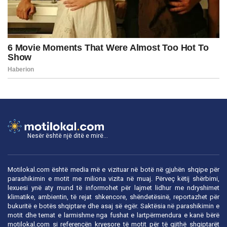
Nesër është një ditë e mirë...
Motilokal.com është media më e vizituar në botë në gjuhën shqipe për
parashikimin e motit me miliona vizita në muaj. Përveç këtij shërbimi,
lexuesi ynë aty mund të informohet për lajmet lidhur me ndryshimet
klimatike, ambientin, të rejat shkencore, shëndetësinë, reportazhet për
bukuritë e botës shqiptare dhe asaj së egër. Saktësia në parashikimin e
motit dhe temat e larmishme nga fushat e lartpërmendura e kanë bërë
motilokal.com
si referencën kryesore të motit për të gjithë shqiptarët