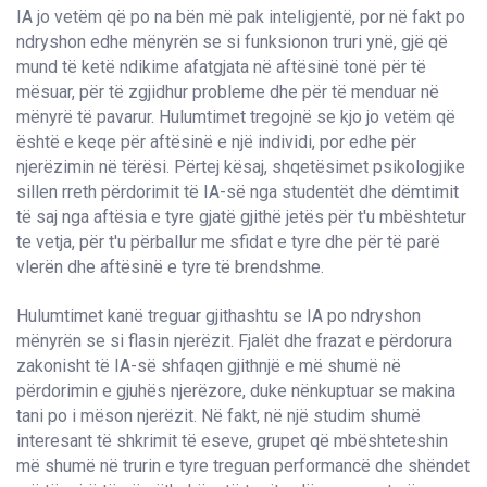
IA jo vetëm që po na bën më pak inteligjentë, por në fakt po
ndryshon edhe mënyrën se si funksionon truri ynë, gjë që
mund të ketë ndikime afatgjata në aftësinë tonë për të
mësuar, për të zgjidhur probleme dhe për të menduar në
mënyrë të pavarur. Hulumtimet tregojnë se kjo jo vetëm që
është e keqe për aftësinë e një individi, por edhe për
njerëzimin në tërësi. Përtej kësaj, shqetësimet psikologjike
sillen rreth përdorimit të IA-së nga studentët dhe dëmtimit
të saj nga aftësia e tyre gjatë gjithë jetës për t'u mbështetur
te vetja, për t'u përballur me sfidat e tyre dhe për të parë
vlerën dhe aftësinë e tyre të brendshme.
Hulumtimet kanë treguar gjithashtu se IA po ndryshon
mënyrën se si flasin njerëzit. Fjalët dhe frazat e përdorura
zakonisht të IA-së shfaqen gjithnjë e më shumë në
përdorimin e gjuhës njerëzore, duke nënkuptuar se makina
tani po i mëson njerëzit. Në fakt, në një studim shumë
interesant të shkrimit të eseve, grupet që mbështeteshin
më shumë në trurin e tyre treguan performancë dhe shëndet