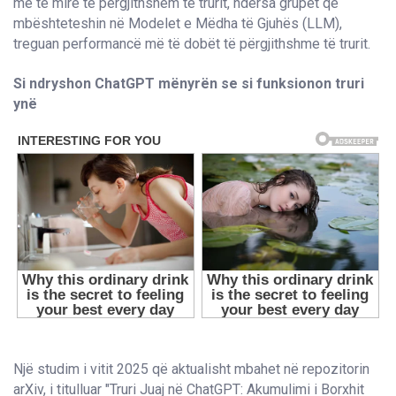
më të mirë të përgjithshëm të trurit, ndërsa grupet që
mbështeteshin në Modelet e Mëdha të Gjuhës (LLM),
treguan performancë më të dobët të përgjithshme të trurit.
Si ndryshon ChatGPT mënyrën se si funksionon truri
ynë
Një studim i vitit 2025 që aktualisht mbahet në repozitorin
arXiv, i titulluar "Truri Juaj në ChatGPT: Akumulimi i Borxhit