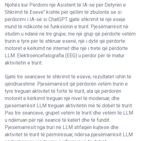
Njohës kur Përdorni një Asistent të IA-së për Detyrën e
Shkrimit të Eseve" kishte për qëllim të zbulonte se si
përdorimi i IA-së si ChatGPT gjatë shkrimit të një eseje
mund të ndikonte në funksionin e trurit. Pjesëmarrësit në
studim u ndanë në tre grupe, me një grup që përdorte vetëm
trurin e tyre për të shkruar esenë, një i dytë që përdorte
motorët e kërkimit në internet dhe një i tretë që përdorte
LLM. Elektroencefalografia (EEG) u përdor për të matur
aktivitetin e trurit.
Gjatë tre seancave të shkrimit të eseve, rezultatet ishin të
qëndrueshme. Pjesëmarrësit që përdorën vetëm trurin e
tyre treguan aktivitet të fortë të trurit, ata që përdorën
motorët e kërkimit treguan një nivel të moderuar, dhe
pjesëmarrësit LLM treguan aktivitetin më të dobët të trurit.
Pas tre seancave, grupet vetëm të trurit dhe vetëm të LLM
u ndërruan për një seancë të katërt dhe të fundit.
Pjesëmarrësit nga truri në LLM shfaqën kujtesë dhe
aktivitet të trurit të përmirësuar, ndërsa pjesëmarrësit LLM