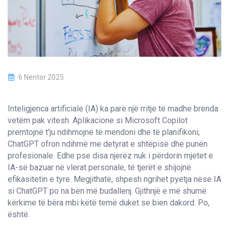
6 Nëntor 2025
Inteligjenca artificiale (IA) ka parë një rritje të madhe brenda
vetëm pak vitesh. Aplikacione si Microsoft Copilot
premtojnë t'ju ndihmojnë të mendoni dhe të planifikoni;
ChatGPT ofron ndihmë me detyrat e shtëpisë dhe punën
profesionale. Edhe pse disa njerëz nuk i përdorin mjetet e
IA-së bazuar në vlerat personale, të tjerët e shijojnë
efikasitetin e tyre. Megjithatë, shpesh ngrihet pyetja nëse IA
si ChatGPT po na bën më budallenj. Gjithnjë e më shumë
kërkime të bëra mbi këtë temë duket se bien dakord: Po,
është.