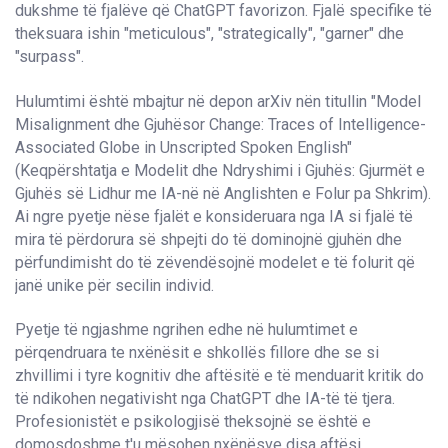
dukshme të fjalëve që ChatGPT favorizon. Fjalë specifike të
theksuara ishin "meticulous", "strategically", "garner" dhe
"surpass".
Hulumtimi është mbajtur në depon arXiv nën titullin "Model
Misalignment dhe Gjuhësor Change: Traces of Intelligence-
Associated Globe in Unscripted Spoken English"
(Keqpërshtatja e Modelit dhe Ndryshimi i Gjuhës: Gjurmët e
Gjuhës së Lidhur me IA-në në Anglishten e Folur pa Shkrim).
Ai ngre pyetje nëse fjalët e konsideruara nga IA si fjalë të
mira të përdorura së shpejti do të dominojnë gjuhën dhe
përfundimisht do të zëvendësojnë modelet e të folurit që
janë unike për secilin individ.
Pyetje të ngjashme ngrihen edhe në hulumtimet e
përqendruara te nxënësit e shkollës fillore dhe se si
zhvillimi i tyre kognitiv dhe aftësitë e të menduarit kritik do
të ndikohen negativisht nga ChatGPT dhe IA-të të tjera.
Profesionistët e psikologjisë theksojnë se është e
domosdoshme t'u mësohen nxënësve disa aftësi