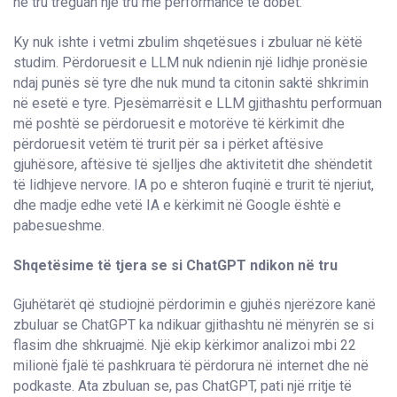
në tru treguan një tru me performancë të dobët.
Ky nuk ishte i vetmi zbulim shqetësues i zbuluar në këtë
studim. Përdoruesit e LLM nuk ndienin një lidhje pronësie
ndaj punës së tyre dhe nuk mund ta citonin saktë shkrimin
në esetë e tyre. Pjesëmarrësit e LLM gjithashtu performuan
më poshtë se përdoruesit e motorëve të kërkimit dhe
përdoruesit vetëm të trurit për sa i përket aftësive
gjuhësore, aftësive të sjelljes dhe aktivitetit dhe shëndetit
të lidhjeve nervore. IA po e shteron fuqinë e trurit të njeriut,
dhe madje edhe vetë IA e kërkimit në Google është e
pabesueshme.
Shqetësime të tjera se si ChatGPT ndikon në tru
Gjuhëtarët që studiojnë përdorimin e gjuhës njerëzore kanë
zbuluar se ChatGPT ka ndikuar gjithashtu në mënyrën se si
flasim dhe shkruajmë. Një ekip kërkimor analizoi mbi 22
milionë fjalë të pashkruara të përdorura në internet dhe në
podkaste. Ata zbuluan se, pas ChatGPT, pati një rritje të