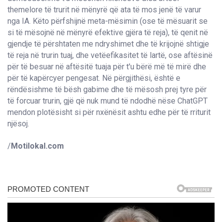
themelore të trurit në mënyrë që ata të mos jenë të varur
nga IA. Këto përfshijnë meta-mësimin (ose të mësuarit se
si të mësojnë në mënyrë efektive gjëra të reja), të qenit në
gjendje të përshtaten me ndryshimet dhe të krijojnë shtigje
të reja në trurin tuaj, dhe vetëefikasitet të lartë, ose aftësinë
për të besuar në aftësitë tuaja për t'u bërë më të mirë dhe
për të kapërcyer pengesat. Në përgjithësi, është e
rëndësishme të bësh gabime dhe të mësosh prej tyre për
të forcuar trurin, gjë që nuk mund të ndodhë nëse ChatGPT
mendon plotësisht si për nxënësit ashtu edhe për të rriturit
njësoj.
/
Motilokal.com