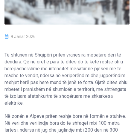
9 Janar 2026
Të shtunën në Shqipëri priten vranësira mesatare deri të
dendura. Që në orët e para të ditës do të ketë reshje shiu
herëpashershme me intensitet mesatar në pjesën më të
madhe të vendit, ndërsa në veriperëndim dhe jugperëndim
reshjet herë pas here mund të jenë të forta. Gjatë ditës shiu
mbetet i pranishëm në shumicën e territorit, me shtrëngata
të izoluara afatshkurtra të shoqëruara me shkarkesa
elektrike.
Në zonën e Alpeve priten reshje bore në formën e stuhive.
Në veri dhe verilindje bora do të shfaqet mbi 100 metra
lartësi, ndërsa në jug dhe juglindje mbi 200 deri në 300