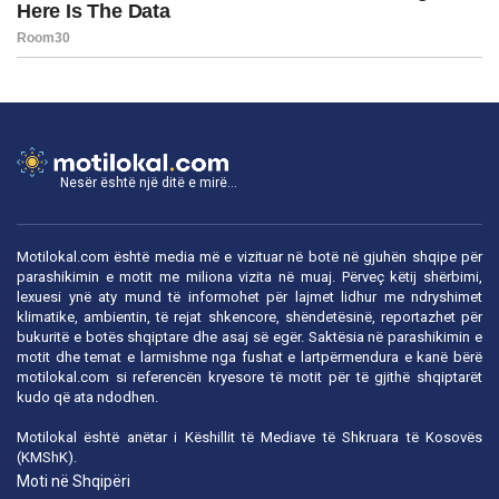
Nesër është një ditë e mirë...
Motilokal.com është media më e vizituar në botë në gjuhën shqipe për
parashikimin e motit me miliona vizita në muaj. Përveç këtij shërbimi,
lexuesi ynë aty mund të informohet për lajmet lidhur me ndryshimet
klimatike, ambientin, të rejat shkencore, shëndetësinë, reportazhet për
bukuritë e botës shqiptare dhe asaj së egër. Saktësia në parashikimin e
motit dhe temat e larmishme nga fushat e lartpërmendura e kanë bërë
motilokal.com
si referencën kryesore të motit për të gjithë shqiptarët
kudo që ata ndodhen.
Motilokal është anëtar i
Këshillit të Mediave të Shkruara të Kosovës
(KMShK).
Moti në Shqipëri