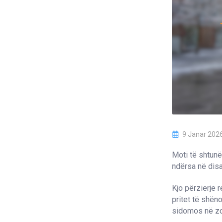
9 Janar 202
Moti të shtunë
ndërsa në disa 
Kjo përzierje 
pritet të shën
sidomos në zon