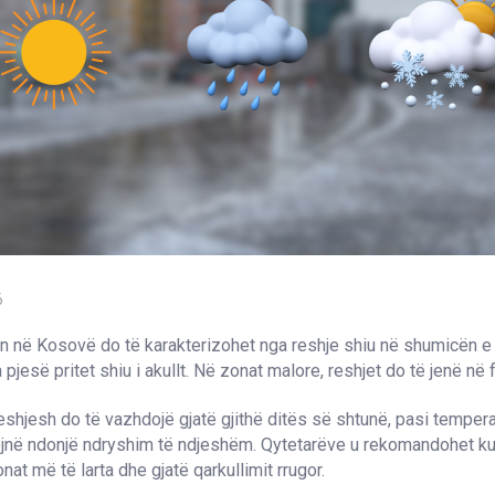
6
n në Kosovë do të karakterizohet nga reshje shiu në shumicën e
pjesë pritet shiu i akullt. Në zonat malore, reshjet do të jenë në
reshjesh do të vazhdojë gjatë gjithë ditës së shtunë, pasi tempera
ojnë ndonjë ndryshim të ndjeshëm. Qytetarëve u rekomandohet kuj
at më të larta dhe gjatë qarkullimit rrugor.