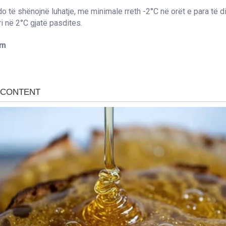
o të shënojnë luhatje, me minimale rreth -2°C në orët e para të d
 në 2°C gjatë pasdites.
om