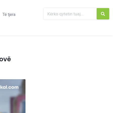
Të tjera
sovë