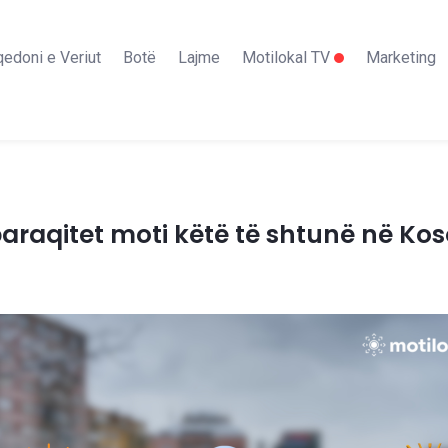
edoni e Veriut
Botë
Lajme
Motilokal TV
Marketing
paraqitet moti këtë të shtunë në Ko