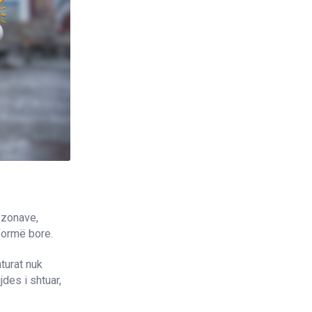
 zonave,
 formë bore.
turat nuk
des i shtuar,