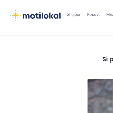
Shqipëri
Kosovë
Maq
Si 