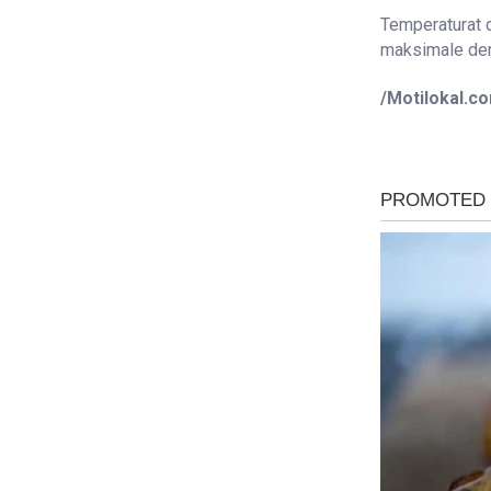
Temperaturat d
maksimale deri
/Motilokal.c