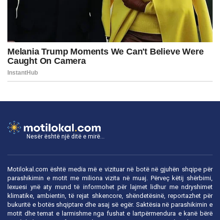
Nesër është një ditë e mirë...
Motilokal.com është media më e vizituar në botë në gjuhën shqipe për
parashikimin e motit me miliona vizita në muaj. Përveç këtij shërbimi,
lexuesi ynë aty mund të informohet për lajmet lidhur me ndryshimet
klimatike, ambientin, të rejat shkencore, shëndetësinë, reportazhet për
bukuritë e botës shqiptare dhe asaj së egër. Saktësia në parashikimin e
motit dhe temat e larmishme nga fushat e lartpërmendura e kanë bërë