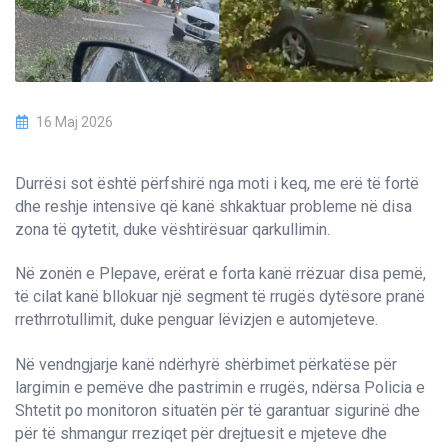
16 Maj 2026
Durrësi sot është përfshirë nga moti i keq, me erë të fortë
dhe reshje intensive që kanë shkaktuar probleme në disa
zona të qytetit, duke vështirësuar qarkullimin.
Në zonën e Plepave, erërat e forta kanë rrëzuar disa pemë,
të cilat kanë bllokuar një segment të rrugës dytësore pranë
rrethrrotullimit, duke penguar lëvizjen e automjeteve.
Në vendngjarje kanë ndërhyrë shërbimet përkatëse për
largimin e pemëve dhe pastrimin e rrugës, ndërsa Policia e
Shtetit po monitoron situatën për të garantuar sigurinë dhe
për të shmangur rreziqet për drejtuesit e mjeteve dhe