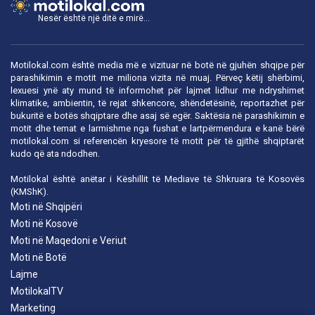
Nesër është një ditë e mirë...
Motilokal.com është media më e vizituar në botë në gjuhën shqipe për
parashikimin e motit me miliona vizita në muaj. Përveç këtij shërbimi,
lexuesi ynë aty mund të informohet për lajmet lidhur me ndryshimet
klimatike, ambientin, të rejat shkencore, shëndetësinë, reportazhet për
bukuritë e botës shqiptare dhe asaj së egër. Saktësia në parashikimin e
motit dhe temat e larmishme nga fushat e lartpërmendura e kanë bërë
motilokal.com
si referencën kryesore të motit për të gjithë shqiptarët
kudo që ata ndodhen.
Motilokal është anëtar i
Këshillit të Mediave të Shkruara të Kosovës
(KMShK).
Moti në Shqipëri
Moti në Kosovë
Moti në Maqedoni e Veriut
Moti në Botë
Lajme
MotilokalTV
Marketing