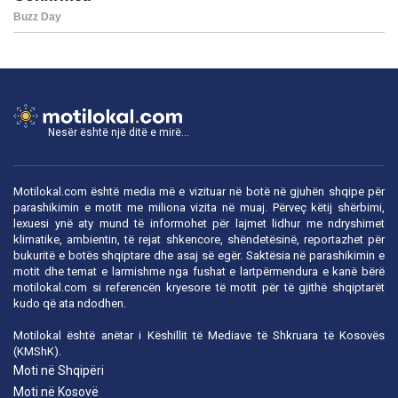
Nesër është një ditë e mirë...
Motilokal.com është media më e vizituar në botë në gjuhën shqipe për
parashikimin e motit me miliona vizita në muaj. Përveç këtij shërbimi,
lexuesi ynë aty mund të informohet për lajmet lidhur me ndryshimet
klimatike, ambientin, të rejat shkencore, shëndetësinë, reportazhet për
bukuritë e botës shqiptare dhe asaj së egër. Saktësia në parashikimin e
motit dhe temat e larmishme nga fushat e lartpërmendura e kanë bërë
motilokal.com
si referencën kryesore të motit për të gjithë shqiptarët
kudo që ata ndodhen.
Motilokal është anëtar i
Këshillit të Mediave të Shkruara të Kosovës
(KMShK).
Moti në Shqipëri
Moti në Kosovë