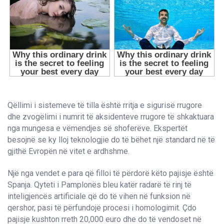
Qëllimi i sistemeve të tilla është rritja e sigurisë rrugore
dhe zvogëlimi i numrit të aksidenteve rrugore të shkaktuara
nga mungesa e vëmendjes së shoferëve. Ekspertët
besojnë se ky lloj teknologjie do të bëhet një standard në të
gjithë Evropën në vitet e ardhshme.
Një nga vendet e para që filloi të përdorë këto pajisje është
Spanja. Qyteti i Pamplonës bleu katër radarë të rinj të
inteligjencës artificiale që do të vihen në funksion në
qershor, pasi të përfundojë procesi i homologimit. Çdo
pajisje kushton rreth 20,000 euro dhe do të vendoset në