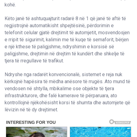
kohë.
Këto janë të ashtuquajturit radarë 8 në 1 që janë të aftë të
regjistrojnë automatikisht shpejtësinë, përdorimin e
telefonit celular gjatë drejtimit të automjetit, mosvendosjen
e rripit të sigurimit, kalimin me të kuqe të semaforit, bërjen
e një kthese të paligjshme, ndryshimin e korsisë së
paligjshme, drejtimin në drejtim të kundërt dhe shkelje të
tjera të rregullave të trafikut.
Ndryshe nga radarët konvencionalë, sistemet e reja nuk
kërkojnë hapësira të mëdha anësore të rrugës. Ato mund të
vendosen në shtylla, mbikalime ose objekte të tjera
infrastrukturore, dhe falë kamerave të përparuara, ato
kontrollojnë njëkohësisht korsi të shumta dhe automjete që
lëvizin në të dy drejtimet.