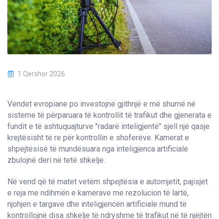
1 Qershor 2026
Vendet evropiane po investojnë gjithnjë e më shumë në
sisteme të përparuara të kontrollit të trafikut dhe gjenerata e
fundit e të ashtuquajturve "radarë inteligjentë" sjell një qasje
krejtësisht të re për kontrollin e shoferëve. Kamerat e
shpejtësisë të mundësuara nga inteligjenca artificiale
zbulojnë deri në tetë shkelje.
Në vend që të matet vetëm shpejtësia e automjetit, pajisjet
e reja me ndihmën e kamerave me rezolucion të lartë,
njohjen e targave dhe inteligjencën artificiale mund të
kontrollojnë disa shkelje të ndryshme të trafikut në të njëjtën