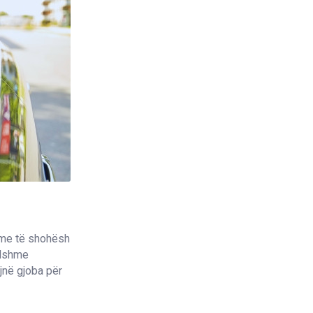
shme të shohësh
ndshme
jnë gjoba për