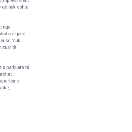
et shprehimisht
re që nuk është
ht nga
shoferët janë
sua se "nuk
rizuar të
et e parkuara të
erohet
raportojnë
ktikë,