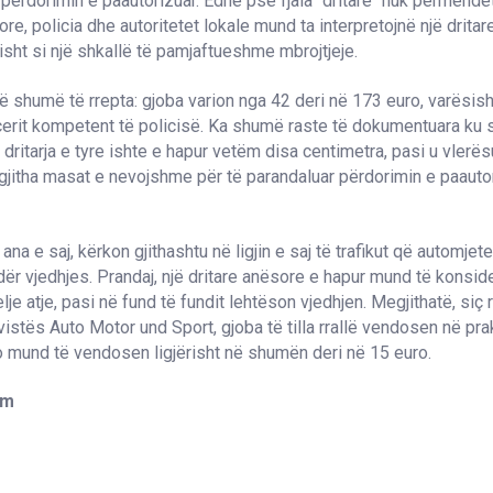
 përdorimin e paautorizuar. Edhe pse fjala "dritare" nuk përmend
ore, policia dhe autoritetet lokale mund ta interpretojnë një drita
isht si një shkallë të pamjaftueshme mbrojtjeje.
në shumë të rrepta: gjoba varion nga 42 deri në 173 euro, varësis
icerit kompetent të policisë. Ka shumë raste të dokumentuara ku 
 dritarja e tyre ishte e hapur vetëm disa centimetra, pasi u vlerë
 gjitha masat e nevojshme për të parandaluar përdorimin e paauto
ana e saj, kërkon gjithashtu në ligjin e saj të trafikut që automjet
ër vjedhjes. Prandaj, një dritare anësore e hapur mund të konsid
lje atje, pasi në fund të fundit lehtëson vjedhjen. Megjithatë, siç 
vistës Auto Motor und Sport, gjoba të tilla rrallë vendosen në pra
 mund të vendosen ligjërisht në shumën deri në 15 euro.
om