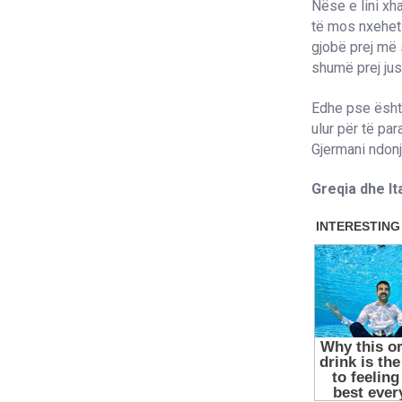
Nëse e lini x
të mos nxehet 
gjobë prej më 
shumë prej jush
Edhe pse ësht
ulur për të par
Gjermani ndon
Greqia dhe It