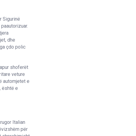
r Sigurinë
 paautorizuar.
tjera
jet, dhe
nga çdo polic
hapur shoferët
itare veture
që automjetet e
, është e
rugor Italian
alëvizshëm për