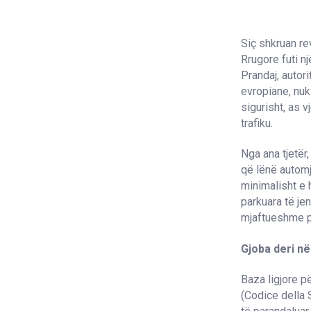
Siç shkruan rev
Rrugore futi n
Prandaj, autor
evropiane, nuk
sigurisht, as 
trafiku.
Nga ana tjetër
që lënë automj
minimalisht e h
parkuara të je
mjaftueshme pë
Gjoba deri n
Baza ligjore p
(Codice della 