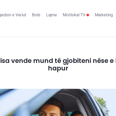
edoni e Veriut
Botë
Lajme
Motilokal TV
Marketing
isa vende mund të gjobiteni nëse e 
hapur