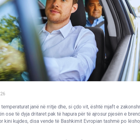
026
, temperaturat janë në rritje dhe, si çdo vit, është mjaft e zakon
ën ose të dyja dritaret pak të hapura për të ajrosur pjesën e bre
r kini kujdes, disa vende të Bashkimit Evropian tashmë po lësho