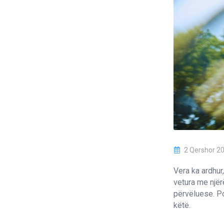
2 Qershor 2
Vera ka ardhur
vetura me njër
përvëluese. Po
këtë.