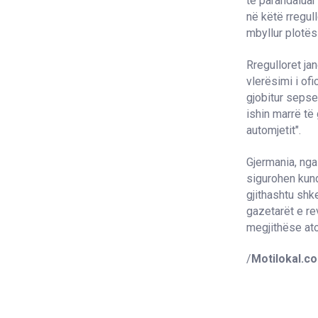
të parandaluar
në këtë rregull
mbyllur plotës
Rregulloret ja
vlerësimi i of
gjobitur sepse
ishin marrë të
automjetit".
Gjermania, nga 
sigurohen kund
gjithashtu shke
gazetarët e re
megjithëse ato
/
Motilokal.c