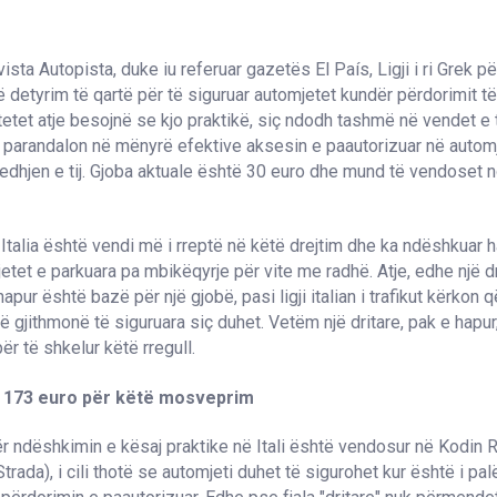
ista Autopista, duke iu referuar gazetës El País, Ligji i ri Grek pë
jë detyrim të qartë për të siguruar automjetet kundër përdorimit të
itetet atje besojnë se kjo praktikë, siç ndodh tashmë në vendet e 
 parandalon në mënyrë efektive aksesin e paautorizuar në autom
vjedhjen e tij. Gjoba aktuale është 30 euro dhe mund të vendoset 
, Italia është vendi më i rreptë në këtë drejtim dhe ka ndëshkuar 
etet e parkuara pa mbikëqyrje për vite me radhë. Atje, edhe një dr
apur është bazë për një gjobë, pasi ligji italian i trafikut kërkon 
në gjithmonë të siguruara siç duhet. Vetëm një dritare, pak e hapur
r të shkelur këtë rregull.
ë 173 euro për këtë mosveprim
ër ndëshkimin e kësaj praktike në Itali është vendosur në Kodin R
Strada), i cili thotë se automjeti duhet të sigurohet kur është i p