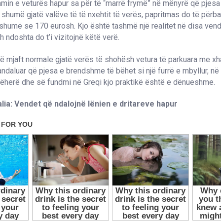
hamin e veturës hapur sa për të “marrë frymë” në mënyrë që pje
shumë gjatë valëve të të nxehtit të verës, papritmas do të përba
shumë se 170 eurosh. Kjo është tashmë një realitet në disa vende
 ndoshta do t’i vizitojnë këtë verë.
ë mjaft normale gjatë verës të shohësh vetura të parkuara me xh
andaluar që pjesa e brendshme të bëhet si një furrë e mbyllur, në I
jëherë dhe së fundmi në Greqi kjo praktikë është e dënueshme.
alia: Vendet që ndalojnë lënien e dritareve hapur