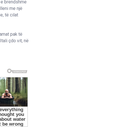
sa e brendshme
lleni me një
, të cilat
amat pak të
tali çdo vit, në