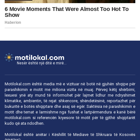
Nesër është një ditë e mirë...
Motilokal.com është media më e vizituar në botë në gjuhën shqipe për
parashikimin e motit me miliona vizita në muaj. Përveç këtij shërbimi,
lexuesi ynë aty mund të informohet për lajmet lidhur me ndryshimet
klimatike, ambientin, të rejat shkencore, shëndetësinë, reportazhet për
bukuritë e botës shqiptare dhe asaj së egër. Saktësia në parashikimin e
motit dhe temat e larmishme nga fushat e lartpërmendura e kanë bërë
motilokal.com
si referencën kryesore të motit për të gjithë shqiptarët
kudo që ata ndodhen.
Motilokal është anëtar i
Këshillit të Mediave të Shkruara të Kosovës