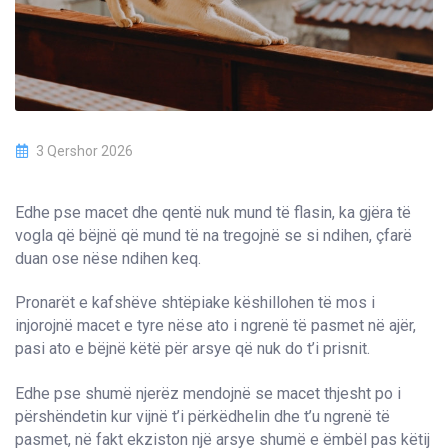
3 Qershor 2026
Edhe pse macet dhe qentë nuk mund të flasin, ka gjëra të
vogla që bëjnë që mund të na tregojnë se si ndihen, çfarë
duan ose nëse ndihen keq.
Pronarët e kafshëve shtëpiake këshillohen të mos i
injorojnë macet e tyre nëse ato i ngrenë të pasmet në ajër,
pasi ato e bëjnë këtë për arsye që nuk do t’i prisnit.
Edhe pse shumë njerëz mendojnë se macet thjesht po i
përshëndetin kur vijnë t’i përkëdhelin dhe t’u ngrenë të
pasmet, në fakt ekziston një arsye shumë e ëmbël pas këtij