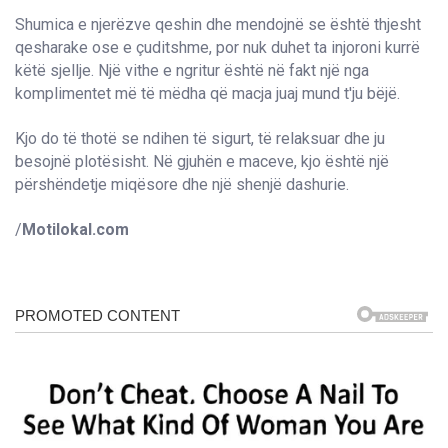
Shumica e njerëzve qeshin dhe mendojnë se është thjesht
qesharake ose e çuditshme, por nuk duhet ta injoroni kurrë
këtë sjellje. Një vithe e ngritur është në fakt një nga
komplimentet më të mëdha që macja juaj mund t'ju bëjë.
Kjo do të thotë se ndihen të sigurt, të relaksuar dhe ju
besojnë plotësisht. Në gjuhën e maceve, kjo është një
përshëndetje miqësore dhe një shenjë dashurie.
/
Motilokal.com